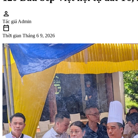
person
Tác giả
Admin
calendar_today
Thời gian
Tháng 6 9, 2026