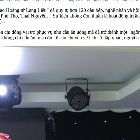
o Hoàng tử Lang Liêu” đã quy tụ hơn 120 đầu bếp, nghệ nhân và hội v
ú Thọ, Thái Nguyên… Sự kiện không đơn thuần là hoạt động tri ân Tổ
ộc.
òn chỉ đóng vai trò phục vụ nhu cầu ăn uống mà đã trở thành một “ngô
: không chỉ nấu ăn, mà còn kể câu chuyện về lịch sử, tập quán, nguyên 