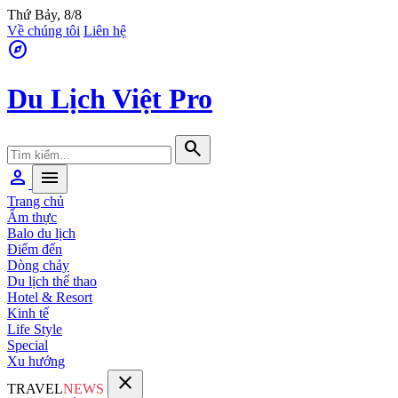
Thứ Bảy, 8/8
Về chúng tôi
Liên hệ
explore
Du Lịch Việt Pro
search
person
menu
Trang chủ
Ẩm thực
Balo du lịch
Điểm đến
Dòng chảy
Du lịch thể thao
Hotel & Resort
Kinh tế
Life Style
Special
Xu hướng
close
TRAVEL
NEWS