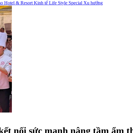
hao
Hotel & Resort
Kinh tế
Life Style
Special
Xu hướng
 kết nối sức mạnh nâng tầm ẩm t