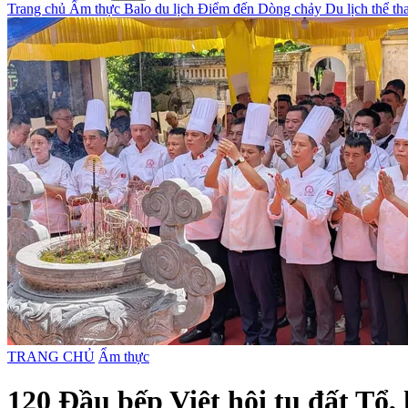
Trang chủ
Ẩm thực
Balo du lịch
Điểm đến
Dòng chảy
Du lịch thể t
TRANG CHỦ
Ẩm thực
120 Đầu bếp Việt hội tụ đất Tổ,