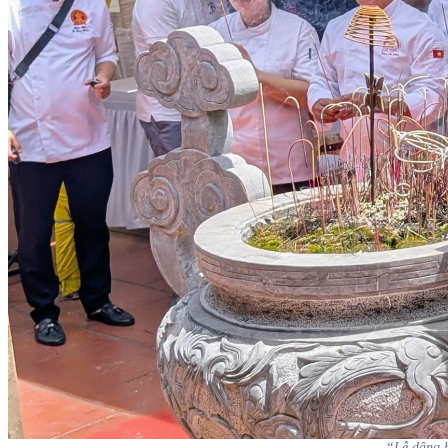
“Lễ dâng h