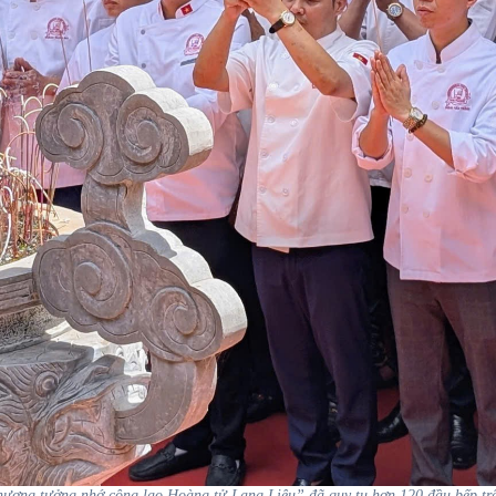
ương tưởng nhớ công lao Hoàng tử Lang Liêu” đã quy tụ hơn 120 đầu bếp tr