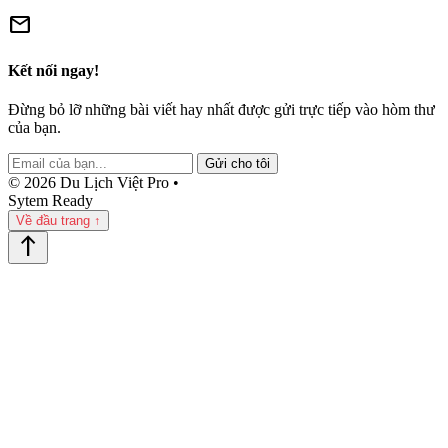
mail
Kết nối ngay!
Đừng bỏ lỡ những bài viết hay nhất được gửi trực tiếp vào hòm thư
của bạn.
Gửi cho tôi
© 2026 Du Lịch Việt Pro •
Sytem Ready
Về đầu trang ↑
north