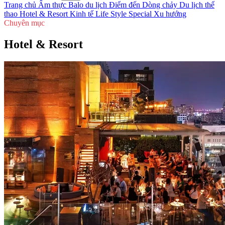
Trang chủ
Ẩm thực
Balo du lịch
Điểm đến
Dòng chảy
Du lịch thể
thao
Hotel & Resort
Kinh tế
Life Style
Special
Xu hướng
Chuyên mục
Hotel & Resort