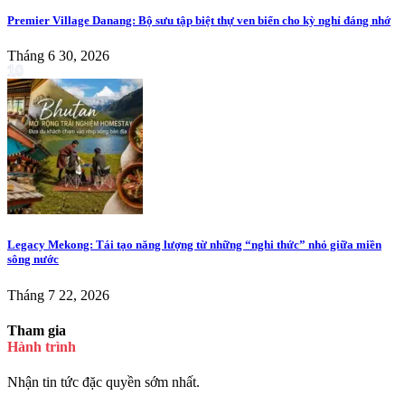
Premier Village Danang: Bộ sưu tập biệt thự ven biển cho kỳ nghỉ đáng nhớ
Tháng 6 30, 2026
10
Legacy Mekong: Tái tạo năng lượng từ những “nghi thức” nhỏ giữa miền
sông nước
Tháng 7 22, 2026
Tham gia
Hành trình
Nhận tin tức đặc quyền sớm nhất.