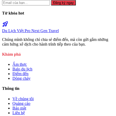
Đăng ký ngay
Từ khóa hot
rocket_launch
Du Lịch Việt Pro
Next Gen Travel
Chúng mình không chỉ chia sẻ điểm đến, mà còn gửi gắm những
cảm hứng xê dịch cho hành trình tiếp theo của bạn.
Khám phá
Ẩm thực
Balo du lịch
Điểm đến
Dòng chảy
Thông tin
Về chúng tôi
Quảng cáo
Bảo mật
Liên hệ