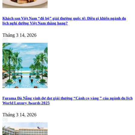
Khách sạn Việt Nam “đổ bộ” giải thưởng quốc tế: Điều gì khiến ngành du
lịch nghỉ dưỡng Việt Nam thăng hạng?
Tháng 3 14, 2026
05
Furama Đà Nẵng vinh dự đạt giải thưởng “Cành cọ vàng ” của ngành du lịch
World Luxury Awards 2025
Tháng 3 14, 2026
06