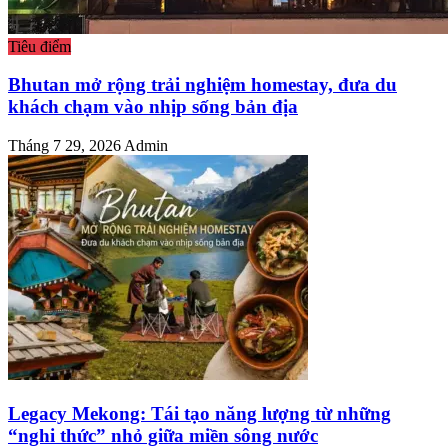
Tiêu điểm
Bhutan mở rộng trải nghiệm homestay, đưa du
khách chạm vào nhịp sống bản địa
Tháng 7 29, 2026
Admin
Legacy Mekong: Tái tạo năng lượng từ những
“nghi thức” nhỏ giữa miền sông nước