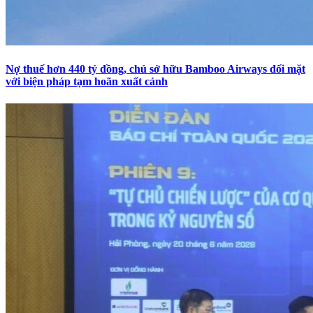
Nợ thuế hơn 440 tỷ đồng, chủ sở hữu Bamboo Airways đối mặt
với biện pháp tạm hoãn xuất cảnh