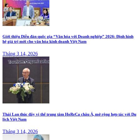
Giới thiệu Diễn đàn quốc gia “Văn hóa với Doanh nghiệp” 2026: Định hình
hệ giá trị mới cho văn hóa kinh doanh Việt Nam
Tháng 3 14, 2026
Thái Lan thúc đẩy vị thế trung tâm HoReCa châu Á, mở rộng hợp tác với Du
lịch Việt Nam
Tháng 3 14, 2026