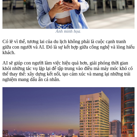
Ảnh minh họa.
Có lẽ vì thế, tương lai của du lịch không phải là cuộc cạnh tranh
giữa con người và AI. Đó là sự kết hợp giữa công nghệ và lòng hiếu
khách.
AI sẽ giúp con người làm việc hiệu quả hơn, giải phóng thời gian
khỏi những tác vụ lặp lại để tập trung vào điều mà máy móc khó có
thể thay thế: xây dựng kết nối, tạo cảm xúc và mang lại những trải
nghiệm mang dấu ấn cá nhân.