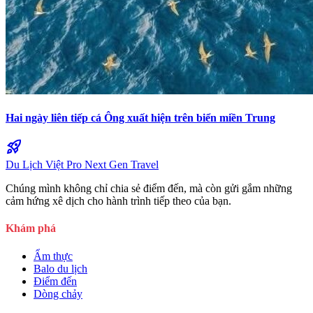
Hai ngày liên tiếp cá Ông xuất hiện trên biển miền Trung
rocket_launch
Du Lịch Việt Pro
Next Gen Travel
Chúng mình không chỉ chia sẻ điểm đến, mà còn gửi gắm những
cảm hứng xê dịch cho hành trình tiếp theo của bạn.
Khám phá
Ẩm thực
Balo du lịch
Điểm đến
Dòng chảy