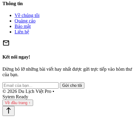
Thông tin
Về chúng tôi
Quảng cáo
Bảo mật
Liên hệ
mail
Kết nối ngay!
Đừng bỏ lỡ những bài viết hay nhất được gửi trực tiếp vào hòm thư
của bạn.
Gửi cho tôi
© 2026 Du Lịch Việt Pro •
Sytem Ready
Về đầu trang ↑
north