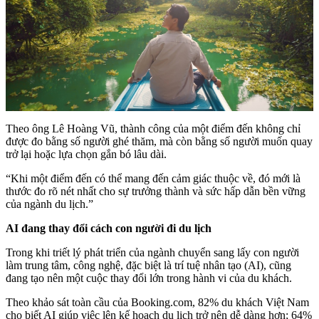
Theo ông Lê Hoàng Vũ, thành công của một điểm đến không chỉ
được đo bằng số người ghé thăm, mà còn bằng số người muốn quay
trở lại hoặc lựa chọn gắn bó lâu dài.
“Khi một điểm đến có thể mang đến cảm giác thuộc về, đó mới là
thước đo rõ nét nhất cho sự trưởng thành và sức hấp dẫn bền vững
của ngành du lịch.”
AI đang thay đổi cách con người đi du lịch
Trong khi triết lý phát triển của ngành chuyển sang lấy con người
làm trung tâm, công nghệ, đặc biệt là trí tuệ nhân tạo (AI), cũng
đang tạo nên một cuộc thay đổi lớn trong hành vi của du khách.
Theo khảo sát toàn cầu của Booking.com, 82% du khách Việt Nam
cho biết AI giúp việc lên kế hoạch du lịch trở nên dễ dàng hơn; 64%