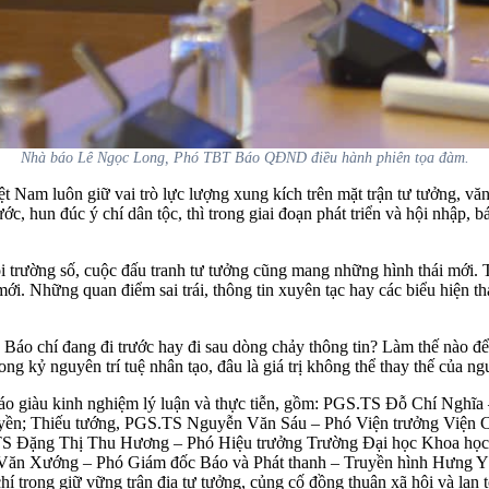
Nhà báo Lê Ngọc Long, Phó TBT Báo QĐND điều hành phiên tọa đàm.
 Nam luôn giữ vai trò lực lượng xung kích trên mặt trận tư tưởng, văn
ước, hun đúc ý chí dân tộc, thì trong giai đoạn phát triển và hội nhập, 
 trường số, cuộc đấu tranh tư tưởng cũng mang những hình thái mới. 
ới. Những quan điểm sai trái, thông tin xuyên tạc hay các biểu hiện th
lớn: Báo chí đang đi trước hay đi sau dòng chảy thông tin? Làm thế nà
ong kỷ nguyên trí tuệ nhân tạo, đâu là giá trị không thể thay thế của n
à báo giàu kinh nghiệm lý luận và thực tiễn, gồm: PGS.TS Đỗ Chí Ngh
ền; Thiếu tướng, PGS.TS Nguyễn Văn Sáu – Phó Viện trưởng Viện C
S Đặng Thị Thu Hương – Phó Hiệu trưởng Trường Đại học Khoa học 
n Xướng – Phó Giám đốc Báo và Phát thanh – Truyền hình Hưng Yên. 
trong giữ vững trận địa tư tưởng, củng cố đồng thuận xã hội và lan tỏ