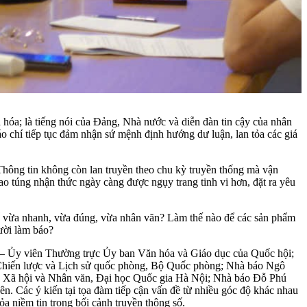
 hóa; là tiếng nói của Đảng, Nhà nước và diễn đàn tin cậy của nhân
báo chí tiếp tục đảm nhận sứ mệnh định hướng dư luận, lan tỏa các giá
Thông tin không còn lan truyền theo chu kỳ truyền thống mà vận
ao túng nhận thức ngày càng được ngụy trang tinh vi hơn, đặt ra yêu
o để vừa nhanh, vừa đúng, vừa nhân văn? Làm thế nào để các sản phẩm
gười làm báo?
ĩa – Ủy viên Thường trực Ủy ban Văn hóa và Giáo dục của Quốc hội;
hiến lược và Lịch sử quốc phòng, Bộ Quốc phòng; Nhà báo Ngô
Xã hội và Nhân văn, Đại học Quốc gia Hà Nội; Nhà báo Đỗ Phú
Các ý kiến tại tọa đàm tiếp cận vấn đề từ nhiều góc độ khác nhau
a niềm tin trong bối cảnh truyền thông số.