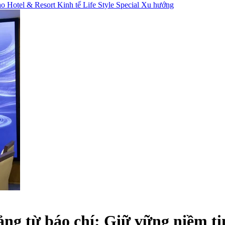
hao
Hotel & Resort
Kinh tế
Life Style
Special
Xu hướng
ng từ báo chí: Giữ vững niềm tin