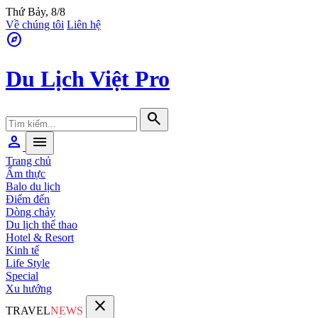
Thứ Bảy, 8/8
Về chúng tôi
Liên hệ
explore
Du Lịch Việt Pro
search
person
menu
Trang chủ
Ẩm thực
Balo du lịch
Điểm đến
Dòng chảy
Du lịch thể thao
Hotel & Resort
Kinh tế
Life Style
Special
Xu hướng
close
TRAVEL
NEWS