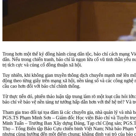
Trong hơn một thế kỷ đồng hành cùng dân tộc, báo chí cách mạng Việt
dân. Nếu trong chiến tranh, báo chí là ngọn lửa cổ vũ tinh thần yêu n
trị tích cực và củng cố đồng thuận xã hội.
Tuy nhiên, khi không gian truyền thông dịch chuyển mạnh mẽ lên môi
động theo từng giây trên mạng xã hội, nền tảng số và các công nghệ m
cầu cao hơn đối với báo chí chính thống.
Từ thực tiễn đó, phiên thảo luận tập trung làm rõ một loạt câu hỏi 
báo chí về bảo vệ nền tảng tư tưởng hấp dẫn hơn với thế hệ trẻ? Và tr
Tham gia trao đổi tại tọa đàm là các chuyên gia, nhà quản lý và nh
PGS.TS Phạm Minh Sơn – Giám đốc Học viện Báo chí và Tuyên truy
Minh Tuấn – Trưởng Ban Xây dựng Đảng, Tạp chí Cộng sản; PGS.T
Thọ – Tổng Biên tập Báo Cựu chiến binh Việt Nam; Nhà báo Phạm Vă
nhưng cùng hướng đến một điểm chung: khẳng định vai trò của báo chí 