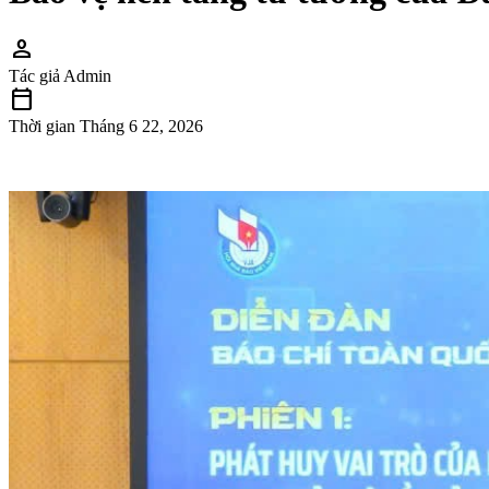
person
Tác giả
Admin
calendar_today
Thời gian
Tháng 6 22, 2026