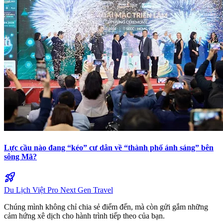
Lực cầu nào đang “kéo” cư dân về “thành phố ánh sáng” bên
sông Mã?
rocket_launch
Du Lịch Việt Pro
Next Gen Travel
Chúng mình không chỉ chia sẻ điểm đến, mà còn gửi gắm những
cảm hứng xê dịch cho hành trình tiếp theo của bạn.