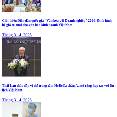
Giới thiệu Diễn đàn quốc gia “Văn hóa với Doanh nghiệp” 2026: Định hình
hệ giá trị mới cho văn hóa kinh doanh Việt Nam
Tháng 3 14, 2026
Thái Lan thúc đẩy vị thế trung tâm HoReCa châu Á, mở rộng hợp tác với Du
lịch Việt Nam
Tháng 3 14, 2026