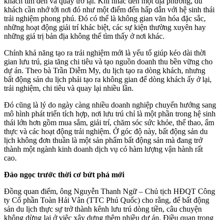
khách tìm đến và quay trở lại. Khi nhắc đến một địa phương, du
khách cần nhớ tới nơi đó như một điểm đến hấp dẫn với hệ sinh thái
trải nghiệm phong phú. Đó có thể là không gian văn hóa đặc sắc,
những hoạt động giải trí khác biệt, các sự kiện thường xuyên hay
những giá trị bản địa không thể tìm thấy ở nơi khác.
Chính khả năng tạo ra trải nghiệm mới là yếu tố giúp kéo dài thời
gian lưu trú, gia tăng chi tiêu và tạo nguồn doanh thu bền vững cho
dự án. Theo bà Trần Diễm My, du lịch tạo ra dòng khách, nhưng
bất động sản du lịch phải tạo ra không gian để dòng khách ấy ở lại,
trải nghiệm, chi tiêu và quay lại nhiều lần.
Đó cũng là lý do ngày càng nhiều doanh nghiệp chuyển hướng sang
mô hình phát triển tích hợp, nơi lưu trú chỉ là một phần trong hệ sinh
thái lớn hơn gồm mua sắm, giải trí, chăm sóc sức khỏe, thể thao, ẩm
thực và các hoạt động trải nghiệm. Ở góc độ này, bất động sản du
lịch không đơn thuần là một sản phẩm bất động sản mà đang trở
thành một ngành kinh doanh dịch vụ có hàm lượng vận hành rất
cao.
Đảo ngọc trước thời cơ bứt phá mới
Đồng quan điểm, ông Nguyễn Thanh Ngữ – Chủ tịch HĐQT Công
ty Cổ phần Toàn Hải Vân (TTC Phú Quốc) cho rằng, để bất động
sản du lịch thực sự trở thành kênh lưu trú dòng tiền, câu chuyện
không dừng lại ở việc xây dựng thêm nhiều dự án. Điều quan trọng