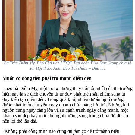
Bà Trần Diễm My, Phó Chủ tịch HĐQT Tập đoàn Five Star Group chia sẻ
tại Hội thảo. Ảnh: Báo Tài chính – Đầu tư.
Muốn có dòng tiền phải trở thành điểm đến
Theo bà Diễm My, một trong những thay đổi lớn nhất của thị trường
hiện nay là sự dịch chuyển từ tư duy phát triển sản phẩm sang tư
duy kiến tạo điểm đến. Trong quá khứ, nhiều dự án nghỉ dưỡng
được phát triển chủ yếu xoay quanh chức năng lưu trú. Nhưng khi
nguồn cung ngày càng lớn và sự cạnh tranh ngày càng mạnh, một
khách sạn đẹp hay một khu nghỉ dưỡng sang trọng chưa đủ để tạo
nên lợi thế lâu dài.
“Không phải công trình nào cũng đủ tầm cỡ để trở thành biểu