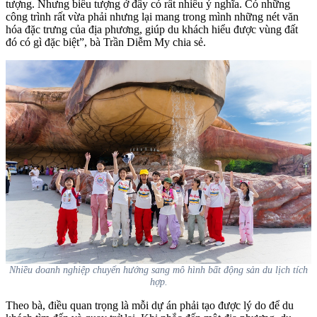
tượng. Nhưng biểu tượng ở đây có rất nhiều ý nghĩa. Có những
công trình rất vừa phải nhưng lại mang trong mình những nét văn
hóa đặc trưng của địa phương, giúp du khách hiểu được vùng đất
đó có gì đặc biệt”, bà Trần Diễm My chia sẻ.
Nhiều doanh nghiệp chuyển hướng sang mô hình bất động sản du lịch tích
hợp.
Theo bà, điều quan trọng là mỗi dự án phải tạo được lý do để du