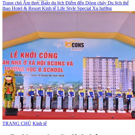
Trang chủ
Ẩm thực
Balo du lịch
Điểm đến
Dòng chảy
Du lịch thể
thao
Hotel & Resort
Kinh tế
Life Style
Special
Xu hướng
TRANG CHỦ
Kinh tế