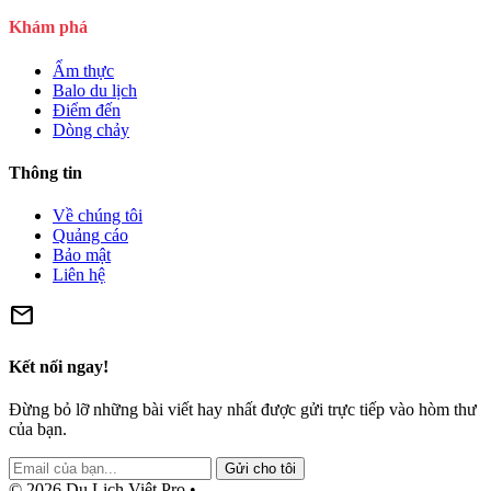
Khám phá
Ẩm thực
Balo du lịch
Điểm đến
Dòng chảy
Thông tin
Về chúng tôi
Quảng cáo
Bảo mật
Liên hệ
mail
Kết nối ngay!
Đừng bỏ lỡ những bài viết hay nhất được gửi trực tiếp vào hòm thư
của bạn.
Gửi cho tôi
© 2026 Du Lịch Việt Pro •