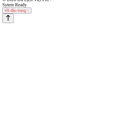
Sytem Ready
Về đầu trang ↑
north