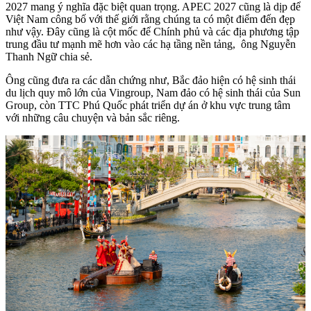
2027 mang ý nghĩa đặc biệt quan trọng. APEC 2027 cũng là dịp để
Việt Nam công bố với thế giới rằng chúng ta có một điểm đến đẹp
như vậy. Đây cũng là cột mốc để Chính phủ và các địa phương tập
trung đầu tư mạnh mẽ hơn vào các hạ tầng nền tảng, ông Nguyễn
Thanh Ngữ chia sẻ.
Ông cũng đưa ra các dẫn chứng như, Bắc đảo hiện có hệ sinh thái
du lịch quy mô lớn của Vingroup, Nam đảo có hệ sinh thái của Sun
Group, còn TTC Phú Quốc phát triển dự án ở khu vực trung tâm
với những câu chuyện và bản sắc riêng.