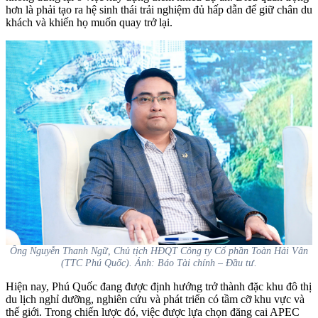
hơn là phải tạo ra hệ sinh thái trải nghiệm đủ hấp dẫn để giữ chân du
khách và khiến họ muốn quay trở lại.
Ông Nguyễn Thanh Ngữ, Chủ tịch HĐQT Công ty Cổ phần Toàn Hải Vân
(TTC Phú Quốc). Ảnh: Báo Tài chính – Đầu tư.
Hiện nay, Phú Quốc đang được định hướng trở thành đặc khu đô thị
du lịch nghỉ dưỡng, nghiên cứu và phát triển có tầm cỡ khu vực và
thế giới. Trong chiến lược đó, việc được lựa chọn đăng cai APEC