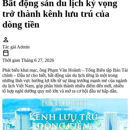
Bất động sản du lịch kỳ vọng
trở thành kênh lưu trú của
dòng tiền
person
Tác giả
Admin
calendar_today
Thời gian
Tháng 6 27, 2026
Phát biểu khai mạc, ông Phạm Văn Hoành – Tổng Biên tập Báo Tài
chính – Đầu tư cho biết, bất động sản du lịch từng là một trong
những lĩnh vực hưởng lợi lớn từ sự tăng trưởng mạnh mẽ của ngành
du lịch Việt Nam, góp phần hình thành nhiều điểm đến mới, nhiều
tổ hợp nghỉ dưỡng quy mô lớn và mở ra cơ hội đầu tư hấp dẫn.