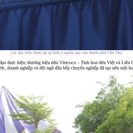
Các đại biểu tham dự sự kiện ý nghĩa này của thành phố Cần Thơ.
đạo thực hiện; thương hiệu dừa Vietcoco – Tinh hoa dừa Việt và Liê
nước, doanh nghiệp và đội ngũ đầu bếp chuyên nghiệp đã tạo nên một ho