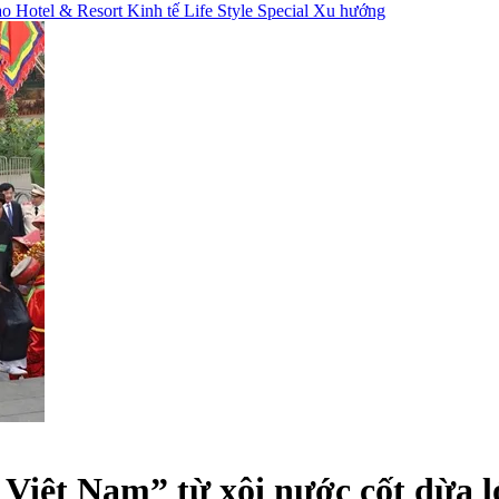
hao
Hotel & Resort
Kinh tế
Life Style
Special
Xu hướng
 Việt Nam” từ xôi nước cốt dừa 