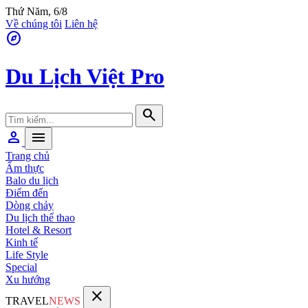
Thứ Năm, 6/8
Về chúng tôi
Liên hệ
explore
Du Lịch Việt Pro
search
person
menu
Trang chủ
Ẩm thực
Balo du lịch
Điểm đến
Dòng chảy
Du lịch thể thao
Hotel & Resort
Kinh tế
Life Style
Special
Xu hướng
close
TRAVEL
NEWS