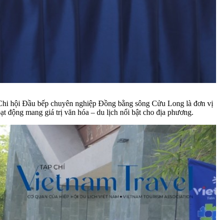
n Chi hội Đầu bếp chuyên nghiệp Đồng bằng sông Cửu Long là đơn vị
ạt động mang giá trị văn hóa – du lịch nổi bật cho địa phương.