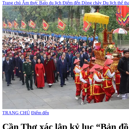
Trang chủ
Ẩm thực
Balo du lịch
Điểm đến
Dòng chảy
Du lịch thể t
TRANG CHỦ
Điểm đến
Cần Thơ xác lập kỷ lục “Bản đồ