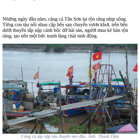
Những ngày đầu năm, cảng cá Tân Sơn lại rộn ràng nhịp sống.
Từng con tàu nối nhau cập bến sau chuyến vươn khơi, trên bến
dưới thuyền tấp nập cảnh bốc dỡ hải sản, người mua kẻ bán rộn
ràng, tạo nên một bức tranh làng chài sinh động.
Cảng cá tập nập tàu thuyền neo đậu. Ảnh: Thanh Diệu