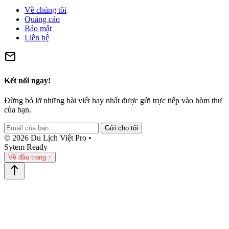
Về chúng tôi
Quảng cáo
Bảo mật
Liên hệ
mail
Kết nối ngay!
Đừng bỏ lỡ những bài viết hay nhất được gửi trực tiếp vào hòm thư
của bạn.
Gửi cho tôi
© 2026 Du Lịch Việt Pro •
Sytem Ready
Về đầu trang ↑
north