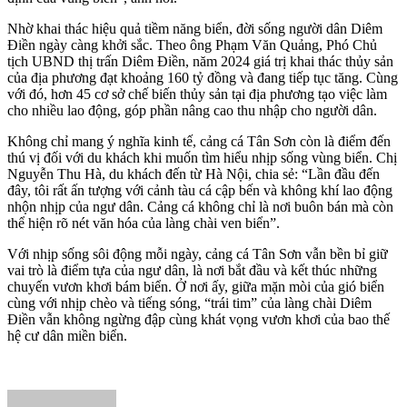
Nhờ khai thác hiệu quả tiềm năng biển, đời sống người dân Diêm
Điền ngày càng khởi sắc. Theo ông Phạm Văn Quảng, Phó Chủ
tịch UBND thị trấn Diêm Điền, năm 2024 giá trị khai thác thủy sản
của địa phương đạt khoảng 160 tỷ đồng và đang tiếp tục tăng. Cùng
với đó, hơn 45 cơ sở chế biến thủy sản tại địa phương tạo việc làm
cho nhiều lao động, góp phần nâng cao thu nhập cho người dân.
Không chỉ mang ý nghĩa kinh tế, cảng cá Tân Sơn còn là điểm đến
thú vị đối với du khách khi muốn tìm hiểu nhịp sống vùng biển. Chị
Nguyễn Thu Hà, du khách đến từ Hà Nội, chia sẻ: “Lần đầu đến
đây, tôi rất ấn tượng với cảnh tàu cá cập bến và không khí lao động
nhộn nhịp của ngư dân. Cảng cá không chỉ là nơi buôn bán mà còn
thể hiện rõ nét văn hóa của làng chài ven biển”.
Với nhịp sống sôi động mỗi ngày, cảng cá Tân Sơn vẫn bền bỉ giữ
vai trò là điểm tựa của ngư dân, là nơi bắt đầu và kết thúc những
chuyến vươn khơi bám biển. Ở nơi ấy, giữa mặn mòi của gió biển
cùng với nhịp chèo và tiếng sóng, “trái tim” của làng chài Diêm
Điền vẫn không ngừng đập cùng khát vọng vươn khơi của bao thế
hệ cư dân miền biển.