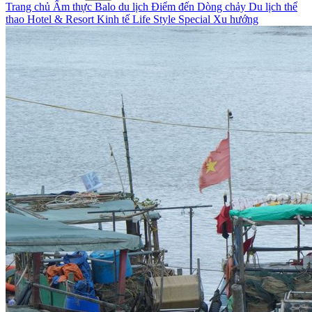
Trang chủ
Ẩm thực
Balo du lịch
Điểm đến
Dòng chảy
Du lịch thể
thao
Hotel & Resort
Kinh tế
Life Style
Special
Xu hướng