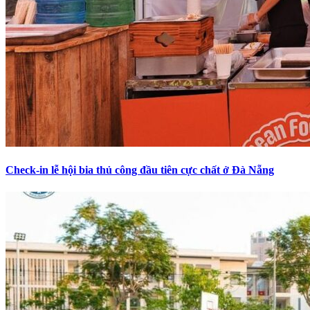
Check-in lễ hội bia thủ công đầu tiên cực chất ở Đà Nẵng