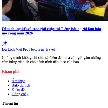
Đêm chung kết và trao giải cuộc thi Tiếng hát người làm báo
mở rộng năm 2026
rocket_launch
Du Lịch Việt Pro
Next Gen Travel
Chúng mình không chỉ chia sẻ điểm đến, mà còn gửi gắm những
cảm hứng xê dịch cho hành trình tiếp theo của bạn.
Khám phá
Ẩm thực
Balo du lịch
Điểm đến
Dòng chảy
Thông tin