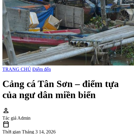
TRANG CHỦ
Điểm đến
Cảng cá Tân Sơn – điểm tựa
của ngư dân miền biển
person
Tác giả
Admin
calendar_today
Thời gian
Tháng 3 14, 2026