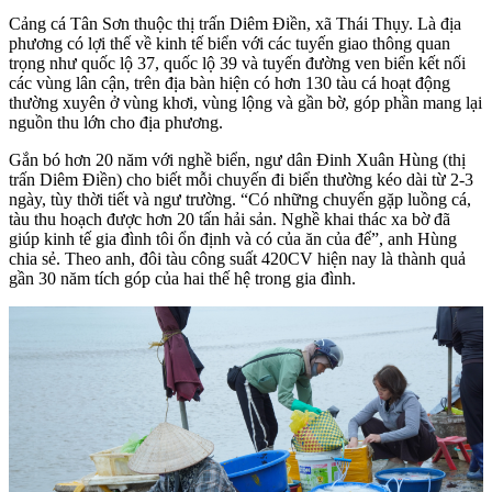
Cảng cá Tân Sơn thuộc thị trấn Diêm Điền, xã Thái Thụy. Là địa
phương có lợi thế về kinh tế biển với các tuyến giao thông quan
trọng như quốc lộ 37, quốc lộ 39 và tuyến đường ven biển kết nối
các vùng lân cận, trên địa bàn hiện có hơn 130 tàu cá hoạt động
thường xuyên ở vùng khơi, vùng lộng và gần bờ, góp phần mang lại
nguồn thu lớn cho địa phương.
Gắn bó hơn 20 năm với nghề biển, ngư dân Đinh Xuân Hùng (thị
trấn Diêm Điền) cho biết mỗi chuyến đi biển thường kéo dài từ 2-3
ngày, tùy thời tiết và ngư trường. “Có những chuyến gặp luồng cá,
tàu thu hoạch được hơn 20 tấn hải sản. Nghề khai thác xa bờ đã
giúp kinh tế gia đình tôi ổn định và có của ăn của để”, anh Hùng
chia sẻ. Theo anh, đôi tàu công suất 420CV hiện nay là thành quả
gần 30 năm tích góp của hai thế hệ trong gia đình.