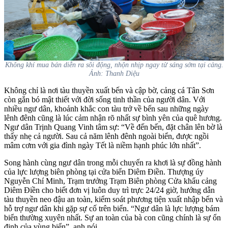
Không khí mua bán diễn ra sôi động, nhộn nhịp ngay từ sáng sớm tại cảng.
Ảnh: Thanh Diệu
Không chỉ là nơi tàu thuyền xuất bến và cập bờ, cảng cá Tân Sơn
còn gắn bó mật thiết với đời sống tinh thần của người dân. Với
nhiều ngư dân, khoảnh khắc con tàu trở về bến sau những ngày
lênh đênh cũng là lúc cảm nhận rõ nhất sự bình yên của quê hương.
Ngư dân Trịnh Quang Vinh tâm sự: “Về đến bến, đặt chân lên bờ là
thấy nhẹ cả người. Sau cả năm lênh đênh ngoài biển, được ngồi
mâm cơm với gia đình ngày Tết là niềm hạnh phúc lớn nhất”.
Song hành cùng ngư dân trong mỗi chuyến ra khơi là sự đồng hành
của lực lượng biên phòng tại cửa biển Diêm Điền. Thượng úy
Nguyễn Chí Minh, Trạm trưởng Trạm Biên phòng Cửa khẩu cảng
Diêm Điền cho biết đơn vị luôn duy trì trực 24/24 giờ, hướng dẫn
tàu thuyền neo đậu an toàn, kiểm soát phương tiện xuất nhập bến và
hỗ trợ ngư dân khi gặp sự cố trên biển. “Ngư dân là lực lượng bám
biển thường xuyên nhất. Sự an toàn của bà con cũng chính là sự ổn
định của vùng biển”, anh nói.