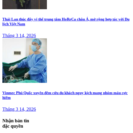
Thái Lan thúc đẩy vị thế trung tâm HoReCa châu Á, mở rộng hợp tác với Du
lịch Việt Nam
Tháng 3 14, 2026
Vinmec Phú Quốc xuyên đêm cứu du khách nguy kịch mang nhóm máu cực
hiếm
Tháng 3 14, 2026
Nhận bản tin
đặc quyền