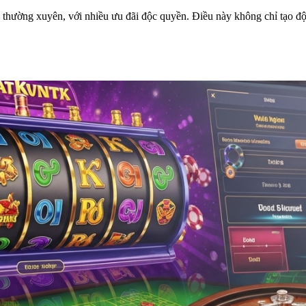
thường xuyên, với nhiều ưu đãi độc quyền. Điều này không chỉ tạo đ