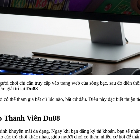
ười chơi chỉ cần truy cập vào trang web của sòng bạc, sau đó điền thô
m giải trí tại
Du88
.
có thể tham gia bất cứ lúc nào, bất cứ đâu. Điều này đặc biệt thuận t
o Thành Viên Du88
trình khuyến mãi đa dạng. Ngay khi bạn đăng ký tài khoản, bạn sẽ nh
 các trò chơi khác nhau, giúp người chơi có thêm nhiều cơ hội để thắn