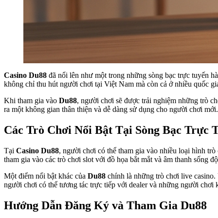
Casino Du88
đã nổi lên như một trong những sòng bạc trực tuyến hà
không chỉ thu hút người chơi tại Việt Nam mà còn cả ở nhiều quốc gi
Khi tham gia vào
Du88
, người chơi sẽ được trải nghiệm những trò ch
ra một không gian thân thiện và dễ dàng sử dụng cho người chơi mới.
Các Trò Chơi Nổi Bật Tại Sòng Bạc Trực 
Tại
Casino Du88
, người chơi có thể tham gia vào nhiều loại hình t
tham gia vào các trò chơi slot với đồ họa bắt mắt và âm thanh sống đ
Một điểm nổi bật khác của
Du88
chính là những trò chơi live casino
người chơi có thể tương tác trực tiếp với dealer và những người chơi 
Hướng Dẫn Đăng Ký và Tham Gia Du88