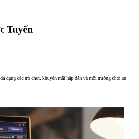
c Tuyến
 đa dạng các trò chơi, khuyến mãi hấp dẫn và môi trường chơi an