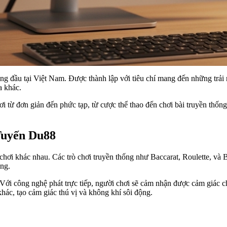
ng đầu tại Việt Nam. Được thành lập với tiêu chí mang đến những trả
a khác.
ơi từ đơn giản đến phức tạp, từ cược thể thao đến chơi bài truyền thống
Tuyến Du88
rò chơi khác nhau. Các trò chơi truyền thống như Baccarat, Roulette, v
ộng.
. Với công nghệ phát trực tiếp, người chơi sẽ cảm nhận được cảm giác c
khác, tạo cảm giác thú vị và không khí sôi động.