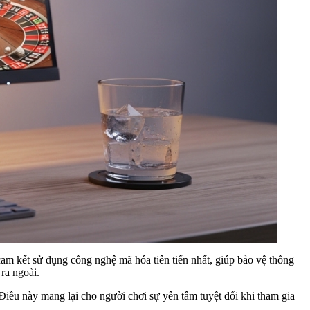
cam kết sử dụng công nghệ mã hóa tiên tiến nhất, giúp bảo vệ thông
ra ngoài.
Điều này mang lại cho người chơi sự yên tâm tuyệt đối khi tham gia