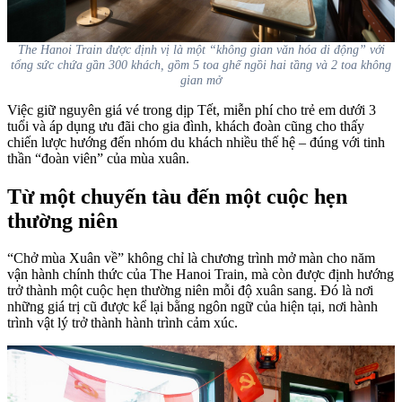
The Hanoi Train được định vị là một “không gian văn hóa di động” với
tổng sức chứa gần 300 khách, gồm 5 toa ghế ngồi hai tầng và 2 toa không
gian mở
Việc giữ nguyên giá vé trong dịp Tết, miễn phí cho trẻ em dưới 3
tuổi và áp dụng ưu đãi cho gia đình, khách đoàn cũng cho thấy
chiến lược hướng đến nhóm du khách nhiều thế hệ – đúng với tinh
thần “đoàn viên” của mùa xuân.
Từ một chuyến tàu đến một cuộc hẹn
thường niên
“Chở mùa Xuân về” không chỉ là chương trình mở màn cho năm
vận hành chính thức của The Hanoi Train, mà còn được định hướng
trở thành một cuộc hẹn thường niên mỗi độ xuân sang. Đó là nơi
những giá trị cũ được kể lại bằng ngôn ngữ của hiện tại, nơi hành
trình vật lý trở thành hành trình cảm xúc.