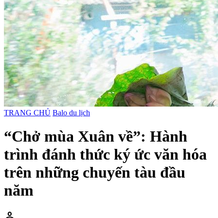
TRANG CHỦ
Balo du lịch
“Chở mùa Xuân về”: Hành
trình đánh thức ký ức văn hóa
trên những chuyến tàu đầu
năm
person