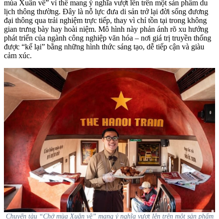
mùa Xuân về” vì thế mang ý nghĩa vượt lên trên một sản phẩm du
lịch thông thường. Đây là nỗ lực đưa di sản trở lại đời sống đương
đại thông qua trải nghiệm trực tiếp, thay vì chỉ tồn tại trong không
gian trưng bày hay hoài niệm. Mô hình này phản ánh rõ xu hướng
phát triển của ngành công nghiệp văn hóa – nơi giá trị truyền thống
được “kể lại” bằng những hình thức sáng tạo, dễ tiếp cận và giàu
cảm xúc.
Chuyến tàu “Chở mùa Xuân về” mang ý nghĩa vượt lên trên một sản phẩm