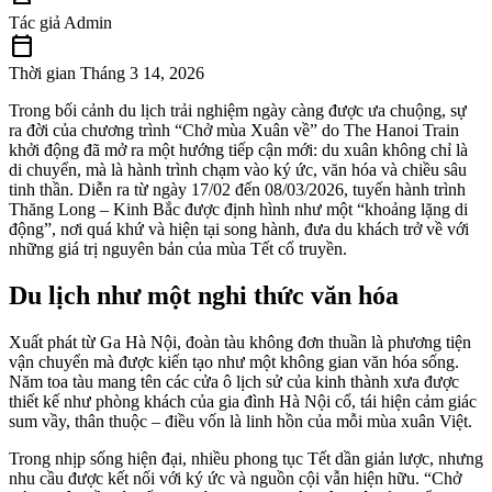
Tác giả
Admin
calendar_today
Thời gian
Tháng 3 14, 2026
Trong bối cảnh du lịch trải nghiệm ngày càng được ưa chuộng, sự
ra đời của chương trình “Chở mùa Xuân về” do The Hanoi Train
khởi động đã mở ra một hướng tiếp cận mới: du xuân không chỉ là
di chuyển, mà là hành trình chạm vào ký ức, văn hóa và chiều sâu
tinh thần. Diễn ra từ ngày 17/02 đến 08/03/2026, tuyến hành trình
Thăng Long – Kinh Bắc được định hình như một “khoảng lặng di
động”, nơi quá khứ và hiện tại song hành, đưa du khách trở về với
những giá trị nguyên bản của mùa Tết cổ truyền.
Du lịch như một nghi thức văn hóa
Xuất phát từ Ga Hà Nội, đoàn tàu không đơn thuần là phương tiện
vận chuyển mà được kiến tạo như một không gian văn hóa sống.
Năm toa tàu mang tên các cửa ô lịch sử của kinh thành xưa được
thiết kế như phòng khách của gia đình Hà Nội cổ, tái hiện cảm giác
sum vầy, thân thuộc – điều vốn là linh hồn của mỗi mùa xuân Việt.
Trong nhịp sống hiện đại, nhiều phong tục Tết dần giản lược, nhưng
nhu cầu được kết nối với ký ức và nguồn cội vẫn hiện hữu. “Chở