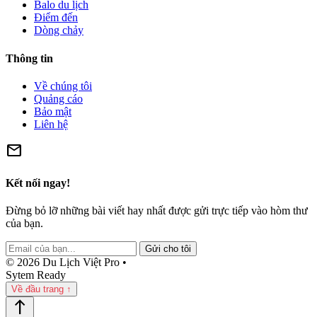
Balo du lịch
Điểm đến
Dòng chảy
Thông tin
Về chúng tôi
Quảng cáo
Bảo mật
Liên hệ
mail
Kết nối ngay!
Đừng bỏ lỡ những bài viết hay nhất được gửi trực tiếp vào hòm thư
của bạn.
Gửi cho tôi
© 2026 Du Lịch Việt Pro •
Sytem Ready
Về đầu trang ↑
north