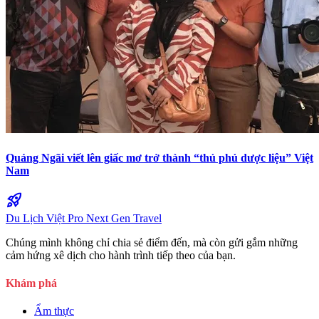
Quảng Ngãi viết lên giấc mơ trở thành “thủ phủ dược liệu” Việt
Nam
rocket_launch
Du Lịch Việt Pro
Next Gen Travel
Chúng mình không chỉ chia sẻ điểm đến, mà còn gửi gắm những
cảm hứng xê dịch cho hành trình tiếp theo của bạn.
Khám phá
Ẩm thực