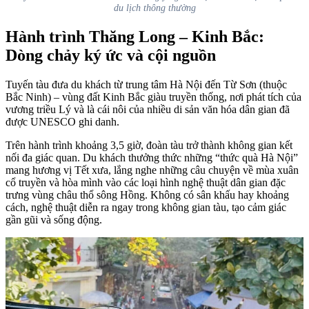
du lịch thông thường
Hành trình Thăng Long – Kinh Bắc:
Dòng chảy ký ức và cội nguồn
Tuyến tàu đưa du khách từ trung tâm Hà Nội đến Từ Sơn (thuộc
Bắc Ninh) – vùng đất Kinh Bắc giàu truyền thống, nơi phát tích của
vương triều Lý và là cái nôi của nhiều di sản văn hóa dân gian đã
được UNESCO ghi danh.
Trên hành trình khoảng 3,5 giờ, đoàn tàu trở thành không gian kết
nối đa giác quan. Du khách thưởng thức những “thức quà Hà Nội”
mang hương vị Tết xưa, lắng nghe những câu chuyện về mùa xuân
cổ truyền và hòa mình vào các loại hình nghệ thuật dân gian đặc
trưng vùng châu thổ sông Hồng. Không có sân khấu hay khoảng
cách, nghệ thuật diễn ra ngay trong không gian tàu, tạo cảm giác
gần gũi và sống động.