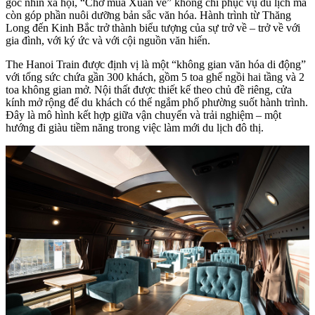
góc nhìn xã hội, “Chở mùa Xuân về” không chỉ phục vụ du lịch mà
còn góp phần nuôi dưỡng bản sắc văn hóa. Hành trình từ Thăng
Long đến Kinh Bắc trở thành biểu tượng của sự trở về – trở về với
gia đình, với ký ức và với cội nguồn văn hiến.
The Hanoi Train được định vị là một “không gian văn hóa di động”
với tổng sức chứa gần 300 khách, gồm 5 toa ghế ngồi hai tầng và 2
toa không gian mở. Nội thất được thiết kế theo chủ đề riêng, cửa
kính mở rộng để du khách có thể ngắm phố phường suốt hành trình.
Đây là mô hình kết hợp giữa vận chuyển và trải nghiệm – một
hướng đi giàu tiềm năng trong việc làm mới du lịch đô thị.