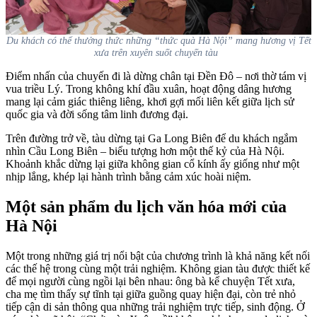
Du khách có thể thưởng thức những “thức quà Hà Nội” mang hương vị Tết
xưa trên xuyên suốt chuyến tàu
Điểm nhấn của chuyến đi là dừng chân tại Đền Đô – nơi thờ tám vị
vua triều Lý. Trong không khí đầu xuân, hoạt động dâng hương
mang lại cảm giác thiêng liêng, khơi gợi mối liên kết giữa lịch sử
quốc gia và đời sống tâm linh đương đại.
Trên đường trở về, tàu dừng tại Ga Long Biên để du khách ngắm
nhìn Cầu Long Biên – biểu tượng hơn một thế kỷ của Hà Nội.
Khoảnh khắc dừng lại giữa không gian cổ kính ấy giống như một
nhịp lắng, khép lại hành trình bằng cảm xúc hoài niệm.
Một sản phẩm du lịch văn hóa mới của
Hà Nội
Một trong những giá trị nổi bật của chương trình là khả năng kết nối
các thế hệ trong cùng một trải nghiệm. Không gian tàu được thiết kế
để mọi người cùng ngồi lại bên nhau: ông bà kể chuyện Tết xưa,
cha mẹ tìm thấy sự tĩnh tại giữa guồng quay hiện đại, còn trẻ nhỏ
tiếp cận di sản thông qua những trải nghiệm trực tiếp, sinh động. Ở