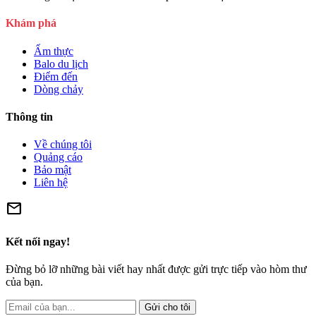
Khám phá
Ẩm thực
Balo du lịch
Điểm đến
Dòng chảy
Thông tin
Về chúng tôi
Quảng cáo
Bảo mật
Liên hệ
mail
Kết nối ngay!
Đừng bỏ lỡ những bài viết hay nhất được gửi trực tiếp vào hòm thư
của bạn.
Gửi cho tôi