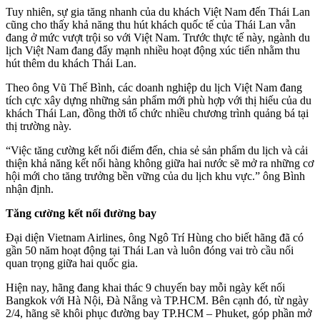
Tuy nhiên, sự gia tăng nhanh của du khách Việt Nam đến Thái Lan
cũng cho thấy khả năng thu hút khách quốc tế của Thái Lan vẫn
đang ở mức vượt trội so với Việt Nam. Trước thực tế này, ngành du
lịch Việt Nam đang đẩy mạnh nhiều hoạt động xúc tiến nhằm thu
hút thêm du khách Thái Lan.
Theo ông Vũ Thế Bình, các doanh nghiệp du lịch Việt Nam đang
tích cực xây dựng những sản phẩm mới phù hợp với thị hiếu của du
khách Thái Lan, đồng thời tổ chức nhiều chương trình quảng bá tại
thị trường này.
“Việc tăng cường kết nối điểm đến, chia sẻ sản phẩm du lịch và cải
thiện khả năng kết nối hàng không giữa hai nước sẽ mở ra những cơ
hội mới cho tăng trưởng bền vững của du lịch khu vực.” ông Bình
nhận định.
Tăng cường kết nối đường bay
Đại diện Vietnam Airlines, ông Ngô Trí Hùng cho biết hãng đã có
gần 50 năm hoạt động tại Thái Lan và luôn đóng vai trò cầu nối
quan trọng giữa hai quốc gia.
Hiện nay, hãng đang khai thác 9 chuyến bay mỗi ngày kết nối
Bangkok với Hà Nội, Đà Nẵng và TP.HCM. Bên cạnh đó, từ ngày
2/4, hãng sẽ khôi phục đường bay TP.HCM – Phuket, góp phần mở