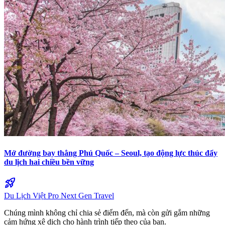
Mở đường bay thẳng Phú Quốc – Seoul, tạo động lực thúc đẩy
du lịch hai chiều bền vững
rocket_launch
Du Lịch Việt Pro
Next Gen Travel
Chúng mình không chỉ chia sẻ điểm đến, mà còn gửi gắm những
cảm hứng xê dịch cho hành trình tiếp theo của bạn.