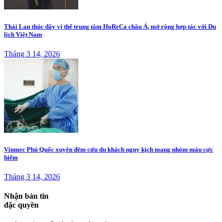
Thái Lan thúc đẩy vị thế trung tâm HoReCa châu Á, mở rộng hợp tác với Du
lịch Việt Nam
Tháng 3 14, 2026
Vinmec Phú Quốc xuyên đêm cứu du khách nguy kịch mang nhóm máu cực
hiếm
Tháng 3 14, 2026
Nhận bản tin
đặc quyền