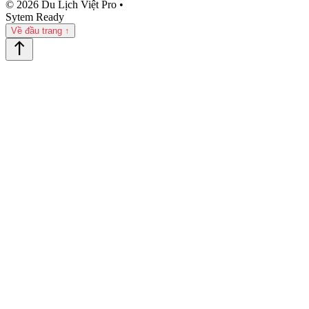
© 2026 Du Lịch Việt Pro •
Sytem Ready
Về đầu trang ↑
north