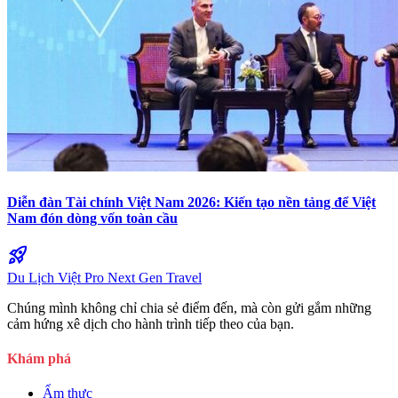
Diễn đàn Tài chính Việt Nam 2026: Kiến tạo nền tảng để Việt
Nam đón dòng vốn toàn cầu
rocket_launch
Du Lịch Việt Pro
Next Gen Travel
Chúng mình không chỉ chia sẻ điểm đến, mà còn gửi gắm những
cảm hứng xê dịch cho hành trình tiếp theo của bạn.
Khám phá
Ẩm thực