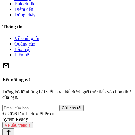
Balo du lịch
Điểm đến
Dòng chảy
Thông tin
Về chúng tôi
Quảng cáo
Bảo mật
Liên hệ
mail
Kết nối ngay!
Đừng bỏ lỡ những bài viết hay nhất được gửi trực tiếp vào hòm thư
của bạn.
Gửi cho tôi
© 2026 Du Lịch Việt Pro •
Sytem Ready
Về đầu trang ↑
north