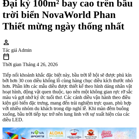
Đại kỳ 100m² bay cao trên bầu
trời biển NovaWorld Phan
Thiết mừng ngày thống nhất
person
Tác giả
Admin
calendar_today
Thời gian
Tháng 4 26, 2026
Tiếp nối khoảnh khắc đặc biệt này, bầu trời lễ hội sẽ được phủ kín
bởi hơn 30 con diều khổng lồ cùng hàng chục diều kích thước nhỏ
hơn. Phần lớn các mẫu diều được thiết kế theo hình dáng nhân vật
hoạt hình, động vật quen thuộc, tạo nên một không gian rực rỡ sắc
màu và gợi nhớ ký ức tuổi thơ. Các cánh diều vận hành theo điều
kiện gió biển đặc trưng, mang đến trải nghiệm trực quan, phù hợp
với nhiều nhóm du khách trong dịp nghỉ lễ. Khi màn đêm buông
xuống, bầu trời tiếp tục trở nên lung linh với sự xuất hiện của các
diều LED.