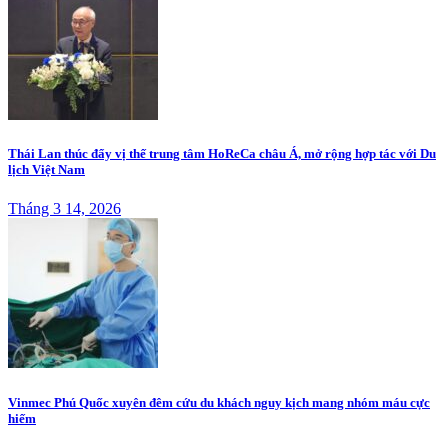
Thái Lan thúc đẩy vị thế trung tâm HoReCa châu Á, mở rộng hợp tác với Du
lịch Việt Nam
Tháng 3 14, 2026
Vinmec Phú Quốc xuyên đêm cứu du khách nguy kịch mang nhóm máu cực
hiếm