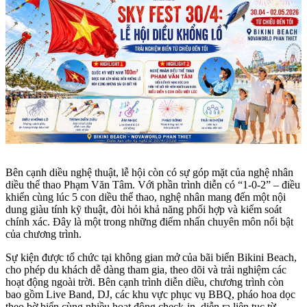
Bên cạnh diều nghệ thuật, lễ hội còn có sự góp mặt của nghệ nhân
diều thể thao Phạm Văn Tâm. Với phần trình diễn có “1-0-2” – điều
khiển cùng lúc 5 con diều thể thao, nghệ nhân mang đến một nội
dung giàu tính kỹ thuật, đòi hỏi khả năng phối hợp và kiểm soát
chính xác. Đây là một trong những điểm nhấn chuyên môn nổi bật
của chương trình.
Sự kiện được tổ chức tại không gian mở của bãi biển Bikini Beach,
cho phép du khách dễ dàng tham gia, theo dõi và trải nghiệm các
hoạt động ngoài trời. Bên cạnh trình diễn diều, chương trình còn
bao gồm Live Band, DJ, các khu vực phục vụ BBQ, pháo hoa dọc
theo bờ biển cùng nhiều hoạt động check-in, diễn ra liên tục từ