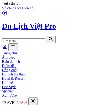
Thứ Sáu, 7/8
Về chúng tôi
Liên hệ
explore
Du Lịch Việt Pro
search
person
menu
Trang chủ
Ẩm thực
Balo du lịch
Điểm đến
Dòng chảy
Du lịch thể thao
Hotel & Resort
Kinh tế
Life Style
Special
Xu hướng
close
TRAVEL
NEWS