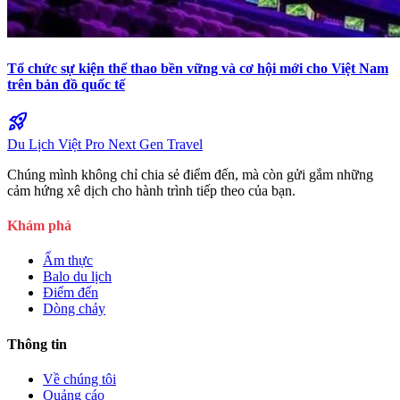
Tổ chức sự kiện thể thao bền vững và cơ hội mới cho Việt Nam
trên bản đồ quốc tế
rocket_launch
Du Lịch Việt Pro
Next Gen Travel
Chúng mình không chỉ chia sẻ điểm đến, mà còn gửi gắm những
cảm hứng xê dịch cho hành trình tiếp theo của bạn.
Khám phá
Ẩm thực
Balo du lịch
Điểm đến
Dòng chảy
Thông tin
Về chúng tôi
Quảng cáo