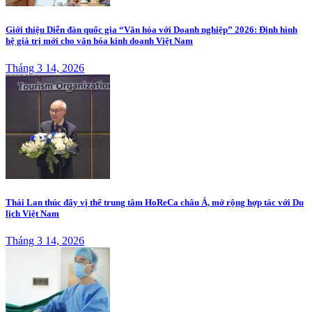
Giới thiệu Diễn đàn quốc gia “Văn hóa với Doanh nghiệp” 2026: Định hình
hệ giá trị mới cho văn hóa kinh doanh Việt Nam
Tháng 3 14, 2026
Thái Lan thúc đẩy vị thế trung tâm HoReCa châu Á, mở rộng hợp tác với Du
lịch Việt Nam
Tháng 3 14, 2026