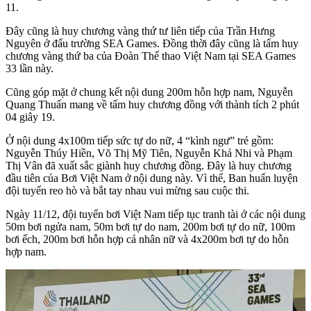
11.
Đây cũng là huy chương vàng thứ tư liên tiếp của Trần Hưng
Nguyên ở đấu trường SEA Games. Đồng thời đây cũng là tấm huy
chương vàng thứ ba của Đoàn Thể thao Việt Nam tại SEA Games
33 lần này.
Cũng góp mặt ở chung kết nội dung 200m hỗn hợp nam, Nguyễn
Quang Thuấn mang về tấm huy chương đồng với thành tích 2 phút
04 giây 19.
Ở nội dung 4x100m tiếp sức tự do nữ, 4 “kình ngư” trẻ gồm:
Nguyễn Thúy Hiền, Võ Thị Mỹ Tiên, Nguyễn Khả Nhi và Phạm
Thị Vân đã xuất sắc giành huy chương đồng. Đây là huy chương
đầu tiên của Bơi Việt Nam ở nội dung này. Vì thế, Ban huấn luyện
đội tuyển reo hò và bắt tay nhau vui mừng sau cuộc thi.
Ngày 11/12, đội tuyển bơi Việt Nam tiếp tục tranh tài ở các nội dung
50m bơi ngửa nam, 50m bơi tự do nam, 200m bơi tự do nữ, 100m
bơi ếch, 200m bơi hỗn hợp cá nhân nữ và 4x200m bơi tự do hỗn
hợp nam.