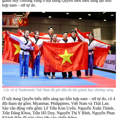
giành huy chương vàng ở nội dung Quyền biểu diễn sáng tạo hỗn
hợp nam – nữ tự do.
Các võ sĩ Taekwondo Việt Nam đã ghi dấu ấn khi giành huy chương vàng.
Ở nội dung Quyền biểu diễn sáng tạo hỗn hợp nam – nữ tự do, có 4
đội tham dự gồm: Myanmar, Philippines, Việt Nam và Thái Lan.
Sáu vận động viên gồm: Lê Trần Kim Uyên, Nguyễn Xuân Thành,
Trần Đăng Khoa, Trần Hồ Duy, Nguyễn Thị Y Bình, Nguyễn Phan
Khánh Hân đã góp công lớn vào chiến thắng.