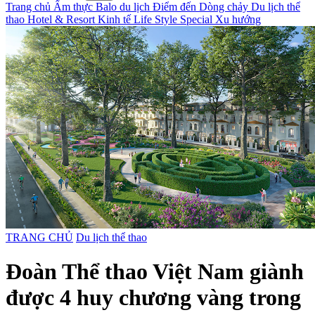
Trang chủ
Ẩm thực
Balo du lịch
Điểm đến
Dòng chảy
Du lịch thể
thao
Hotel & Resort
Kinh tế
Life Style
Special
Xu hướng
TRANG CHỦ
Du lịch thể thao
Đoàn Thể thao Việt Nam giành
được 4 huy chương vàng trong