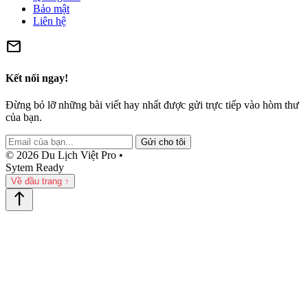
Bảo mật
Liên hệ
mail
Kết nối ngay!
Đừng bỏ lỡ những bài viết hay nhất được gửi trực tiếp vào hòm thư
của bạn.
Gửi cho tôi
© 2026 Du Lịch Việt Pro •
Sytem Ready
Về đầu trang ↑
north