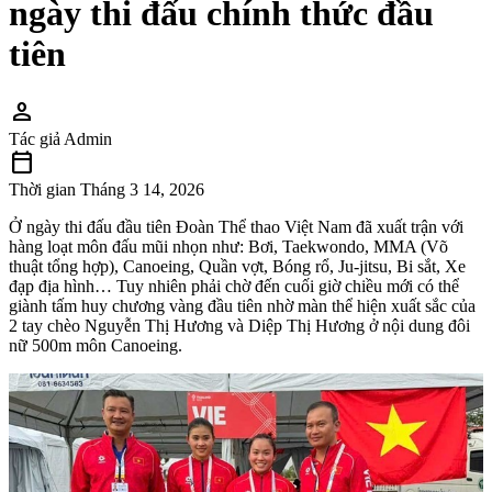
ngày thi đấu chính thức đầu
tiên
person
Tác giả
Admin
calendar_today
Thời gian
Tháng 3 14, 2026
Ở ngày thi đấu đầu tiên Đoàn Thể thao Việt Nam đã xuất trận với
hàng loạt môn đấu mũi nhọn như: Bơi, Taekwondo, MMA (Võ
thuật tổng hợp), Canoeing, Quần vợt, Bóng rổ, Ju-jitsu, Bi sắt, Xe
đạp địa hình… Tuy nhiên phải chờ đến cuối giờ chiều mới có thể
giành tấm huy chương vàng đầu tiên nhờ màn thể hiện xuất sắc của
2 tay chèo Nguyễn Thị Hương và Diệp Thị Hương ở nội dung đôi
nữ 500m môn Canoeing.