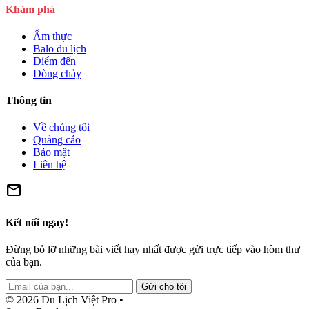
Khám phá
Ẩm thực
Balo du lịch
Điểm đến
Dòng chảy
Thông tin
Về chúng tôi
Quảng cáo
Bảo mật
Liên hệ
mail
Kết nối ngay!
Đừng bỏ lỡ những bài viết hay nhất được gửi trực tiếp vào hòm thư
của bạn.
Gửi cho tôi
© 2026 Du Lịch Việt Pro •