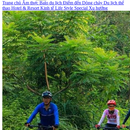
Trang chủ
Ẩm thực
Balo du lịch
Điểm đến
Dòng chảy
Du lịch thể
thao
Hotel & Resort
Kinh tế
Life Style
Special
Xu hướng