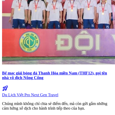
Bế mạc giải bóng đá Thanh Hóa miền Nam (THF12), gọi tên
nhà vô địch Nông Cống
rocket_launch
Du Lịch Việt Pro
Next Gen Travel
Chúng mình không chỉ chia sẻ điểm đến, mà còn gửi gắm những
cảm hứng xê dịch cho hành trình tiếp theo của bạn.