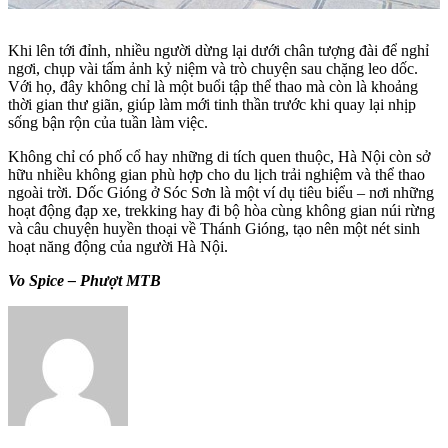
Khi lên tới đỉnh, nhiều người dừng lại dưới chân tượng đài để nghỉ
ngơi, chụp vài tấm ảnh kỷ niệm và trò chuyện sau chặng leo dốc.
Với họ, đây không chỉ là một buổi tập thể thao mà còn là khoảng
thời gian thư giãn, giúp làm mới tinh thần trước khi quay lại nhịp
sống bận rộn của tuần làm việc.
Không chỉ có phố cổ hay những di tích quen thuộc, Hà Nội còn sở
hữu nhiều không gian phù hợp cho du lịch trải nghiệm và thể thao
ngoài trời. Dốc Gióng ở Sóc Sơn là một ví dụ tiêu biểu – nơi những
hoạt động đạp xe, trekking hay đi bộ hòa cùng không gian núi rừng
và câu chuyện huyền thoại về Thánh Gióng, tạo nên một nét sinh
hoạt năng động của người Hà Nội.
Vo Spice – Phượt MTB