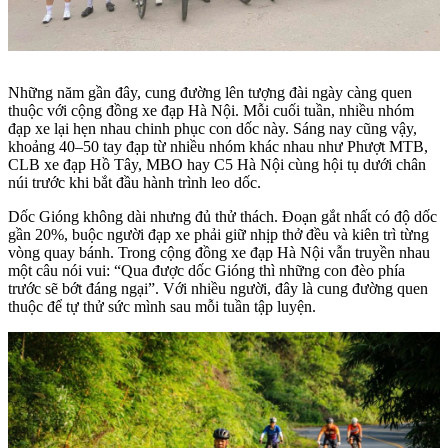
Những năm gần đây, cung đường lên tượng đài ngày càng quen
thuộc với cộng đồng xe đạp Hà Nội. Mỗi cuối tuần, nhiều nhóm
đạp xe lại hẹn nhau chinh phục con dốc này. Sáng nay cũng vậy,
khoảng 40–50 tay đạp từ nhiều nhóm khác nhau như Phượt MTB,
CLB xe đạp Hồ Tây, MBO hay C5 Hà Nội cùng hội tụ dưới chân
núi trước khi bắt đầu hành trình leo dốc.
Dốc Gióng không dài nhưng đủ thử thách. Đoạn gắt nhất có độ dốc
gần 20%, buộc người đạp xe phải giữ nhịp thở đều và kiên trì từng
vòng quay bánh. Trong cộng đồng xe đạp Hà Nội vẫn truyền nhau
một câu nói vui: “Qua được dốc Gióng thì những con đèo phía
trước sẽ bớt đáng ngại”. Với nhiều người, đây là cung đường quen
thuộc để tự thử sức mình sau mỗi tuần tập luyện.