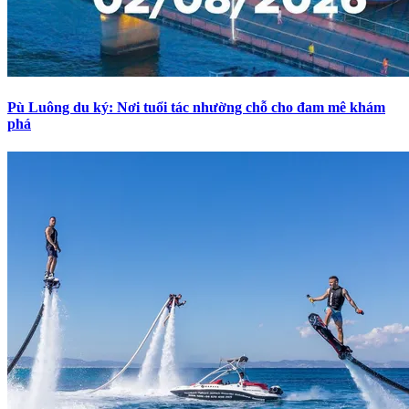
Pù Luông du ký: Nơi tuổi tác nhường chỗ cho đam mê khám
phá