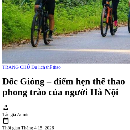
TRANG CHỦ
Du lịch thể thao
Dốc Gióng – điểm hẹn thể thao
phong trào của người Hà Nội
person
Tác giả
Admin
calendar_today
Thời gian
Tháng 4 15, 2026