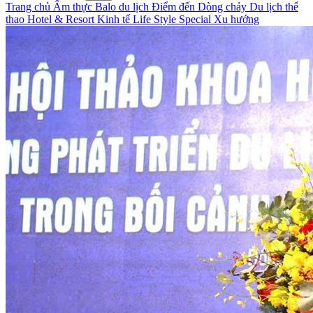
Trang chủ
Ẩm thực
Balo du lịch
Điểm đến
Dòng chảy
Du lịch thể
thao
Hotel & Resort
Kinh tế
Life Style
Special
Xu hướng