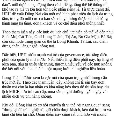
đảo”, mỗi dự án hoạt động theo cách riêng, tổng thể hệ thống rất
khó tạo ra giá trị lớn hơn tổng các phần riêng lẻ. Từ thực trạng đó,
UEH đề xuất Đồng Nai cần một mô hình phát triển du lịch đa trung
tâm, trong đó mỗi cực có bản sắc riêng nhưng được kết nối bằng
hành lang hạ tầng, dòng khách và cơ chế điều phối thống nhất.
Theo tham luận này, các hub du lịch chủ lực hiện có thể kể đến như
Suối Mơ, Cát Tiên, Golf Long Thành, Trị An, Bù Gia Mập, Bà Rá;
còn các node trung gian có thể là Long Khánh, Tà Lài, các điểm
dừng chân, làng nghề, nông trại.
Đặc biệt, UEH nhấn mạnh vai trò của governance, tức tầng điều
phối của quản lý nhà nước. Nếu thiếu tầng điều phối này, hạ tầng sẽ
lệch pha, đầu tư thiếu tập trung, thương hiệu yếu và các hub không
thể kết nối với nhau thành một mạng lưới trải nghiệm liên hoàn.
Long Thành được xem là cực mở cửa quan trọng nhất trong cấu
trúc mới ấy. Theo các tham luận, đây không chỉ là sân bay đơn
thuần mà còn là hạt nhân có khả năng kéo theo đô thị sân bay, du
lịch MICE, lưu trú cao cấp, mua sắm, nghỉ dưỡng ngắn ngày và
nhiều dịch vụ phi hàng không.
Khi đó, Đồng Nai có cơ hội chuyển từ vị thế “đi ngang qua” sang
“dừng lại để trải nghiệm”, giữ chân được khách, kéo dài lưu trú và
tăng chi tiêu tại chỗ. Quan điểm này cũng rất phù hợp với mong