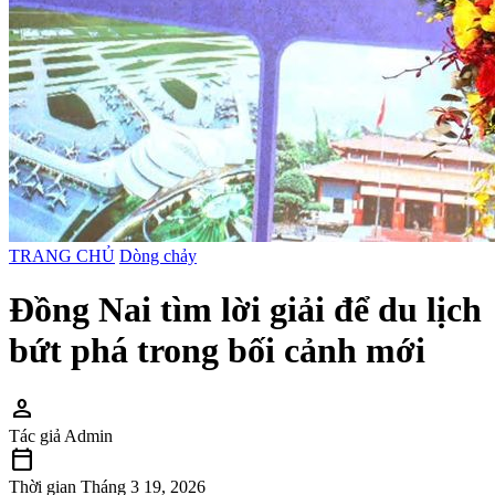
TRANG CHỦ
Dòng chảy
Đồng Nai tìm lời giải để du lịch
bứt phá trong bối cảnh mới
person
Tác giả
Admin
calendar_today
Thời gian
Tháng 3 19, 2026