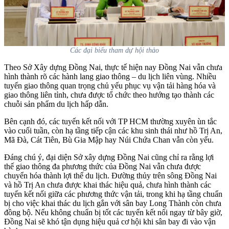
Các đại biểu tham dự hội thảo
Theo Sở Xây dựng Đồng Nai, thực tế hiện nay Đồng Nai vẫn chưa
hình thành rõ các hành lang giao thông – du lịch liên vùng. Nhiều
tuyến giao thông quan trọng chủ yếu phục vụ vận tải hàng hóa và
giao thông liên tỉnh, chưa được tổ chức theo hướng tạo thành các
chuỗi sản phẩm du lịch hấp dẫn.
Bên cạnh đó, các tuyến kết nối với TP HCM thường xuyên ùn tắc
vào cuối tuần, còn hạ tầng tiếp cận các khu sinh thái như hồ Trị An,
Mã Đà, Cát Tiên, Bù Gia Mập hay Núi Chứa Chan vẫn còn yếu.
Đáng chú ý, đại diện Sở xây dựng Đồng Nai cũng chỉ ra rằng lợi
thế giao thông đa phương thức của Đồng Nai vẫn chưa được
chuyển hóa thành lợi thế du lịch. Đường thủy trên sông Đồng Nai
và hồ Trị An chưa được khai thác hiệu quả, chưa hình thành các
tuyến kết nối giữa các phương thức vận tải, trong khi hạ tầng chuẩn
bị cho việc khai thác du lịch gắn với sân bay Long Thành còn chưa
đồng bộ. Nếu không chuẩn bị tốt các tuyến kết nối ngay từ bây giờ,
Đồng Nai sẽ khó tận dụng hiệu quả cơ hội khi sân bay đi vào vận