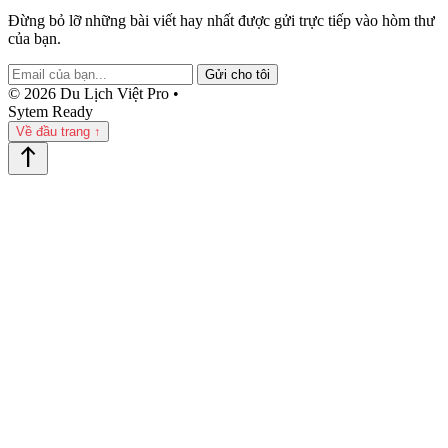
Đừng bỏ lỡ những bài viết hay nhất được gửi trực tiếp vào hòm thư
của bạn.
Gửi cho tôi
© 2026 Du Lịch Việt Pro •
Sytem Ready
Về đầu trang ↑
north