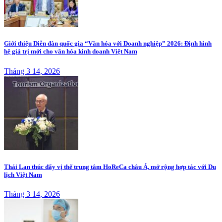
Giới thiệu Diễn đàn quốc gia “Văn hóa với Doanh nghiệp” 2026: Định hình
hệ giá trị mới cho văn hóa kinh doanh Việt Nam
Tháng 3 14, 2026
Thái Lan thúc đẩy vị thế trung tâm HoReCa châu Á, mở rộng hợp tác với Du
lịch Việt Nam
Tháng 3 14, 2026