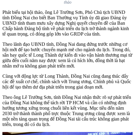
thảo
Phát biểu tại hội thảo, ông Lê Trường Sơn, Phó Chủ tịch UBND
tỉnh Đồng Nai cho biết Ban Thường vụ Tỉnh ủy đã giao Đảng ủy
UBND tỉnh tham mưu xây dựng Nghị quyết chuyên đề của Ban
Chấp hành Đảng bộ tỉnh về phát triển du lịch trở thành ngành kinh
tế quan trọng, có đóng góp lớn vào GRDP của tỉnh.
Theo lãnh đạo UBND tỉnh, Đồng Nai đang đứng trước những cơ
hội mới để tạo bước chuyển mạnh mẽ cho ngành du lịch. Trong đó,
sân bay quốc tế Long Thành dự kiến đi vào vận hành thương mại từ
giữa đến cuối năm nay được xem là cú hích lớn, đồng thời là hạt
nhân mở ra không gian phát triển mới.
Cùng với động lực từ Long Thành, Đồng Nai cũng đang thúc đẩy
các đề xuất cơ chế, chính sách với Trung ương, Chính phủ và Quốc
hội để tạo thêm dư địa phát triển trong giai đoạn mới.
Theo ông Lê Trường Sơn, tỉnh Đồng Nai nhận thức rõ sự phát triển
của Đồng Nai không thể tách rời TP HCM và cần có những định
hướng tương xứng trong chuỗi liên kết vùng. Mục tiêu đến năm
2030 trở thành thành phố trực thuộc Trung ương cũng được xem là
một nền tảng quan trọng để Đồng Nai tái cấu trúc không gian phát
triển, trong đó có du lịch.