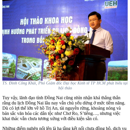
TS. Đinh Công Khải, Phó Giám đốc Đại học Kinh tế TP HCM phát biểu tại
hội thảo
Tuy vậy, lãnh đạo tỉnh Đồng Nai cũng nhìn nhận khá thẳng thắn
rằng du lịch Đồng Nai lâu nay vẫn chủ yếu dừng ở mức tiềm năng.
Dù có lợi thế lớn về hồ Trị An, tài nguyên rừng, khoáng nóng và
bản sắc văn hóa các dân tộc như Chơ Ro, S’tiêng…, nhưng việc
khai thác vẫn chưa tương xứng với điều kiện sẵn có.
Những điểm nghẽn nổi lên là hạ tầng kết nối chưa đồng bộ, dịch vụ