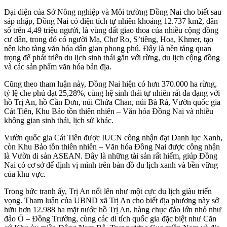
Đại diện của Sở Nông nghiệp và Môi trường Đồng Nai cho biết sau
sáp nhập, Đồng Nai có diện tích tự nhiên khoảng 12.737 km2, dân
số trên 4,49 triệu người, là vùng đất giao thoa của nhiều cộng đồng
cư dân, trong đó có người Mạ, Chơ Ro, S’tiêng, Hoa, Khmer, tạo
nên kho tàng văn hóa dân gian phong phú. Đây là nền tảng quan
trọng để phát triển du lịch sinh thái gắn với rừng, du lịch cộng đồng
và các sản phẩm văn hóa bản địa.
Cũng theo tham luận này, Đồng Nai hiện có hơn 370.000 ha rừng,
tỷ lệ che phủ đạt 25,28%, cùng hệ sinh thái tự nhiên rất đa dạng với
hồ Trị An, hồ Cần Đơn, núi Chứa Chan, núi Bà Rá, Vườn quốc gia
Cát Tiên, Khu Bảo tồn thiên nhiên – Văn hóa Đồng Nai và nhiều
không gian sinh thái, lịch sử khác.
Vườn quốc gia Cát Tiên được IUCN công nhận đạt Danh lục Xanh,
còn Khu Bảo tồn thiên nhiên – Văn hóa Đồng Nai được công nhận
là Vườn di sản ASEAN. Đây là những tài sản rất hiếm, giúp Đồng
Nai có cơ sở để định vị mình trên bản đồ du lịch xanh và bền vững
của khu vực.
Trong bức tranh ấy, Trị An nổi lên như một cực du lịch giàu triển
vọng. Tham luận của UBND xã Trị An cho biết địa phương này sở
hữu hơn 12.988 ha mặt nước hồ Trị An, hàng chục đảo lớn nhỏ như
đảo Ó – Đồng Trường, cùng các di tích quốc gia đặc biệt như Căn