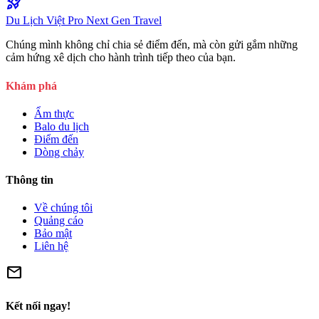
rocket_launch
Du Lịch Việt Pro
Next Gen Travel
Chúng mình không chỉ chia sẻ điểm đến, mà còn gửi gắm những
cảm hứng xê dịch cho hành trình tiếp theo của bạn.
Khám phá
Ẩm thực
Balo du lịch
Điểm đến
Dòng chảy
Thông tin
Về chúng tôi
Quảng cáo
Bảo mật
Liên hệ
mail
Kết nối ngay!