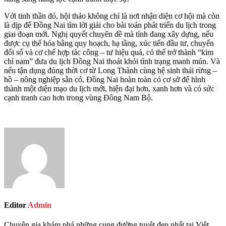
Với tinh thần đó, hội thảo không chỉ là nơi nhận diện cơ hội mà còn
là dịp để Đồng Nai tìm lời giải cho bài toán phát triển du lịch trong
giai đoạn mới. Nghị quyết chuyên đề mà tỉnh đang xây dựng, nếu
được cụ thể hóa bằng quy hoạch, hạ tầng, xúc tiến đầu tư, chuyển
đổi số và cơ chế hợp tác công – tư hiệu quả, có thể trở thành “kim
chỉ nam” đưa du lịch Đồng Nai thoát khỏi tình trạng manh mún. Và
nếu tận dụng đúng thời cơ từ Long Thành cùng hệ sinh thái rừng –
hồ – nông nghiệp sẵn có, Đồng Nai hoàn toàn có cơ sở để hình
thành một diện mạo du lịch mới, hiện đại hơn, xanh hơn và có sức
cạnh tranh cao hơn trong vùng Đông Nam Bộ.
Editor
Admin
Chuyên gia khám phá những cung đường tuyệt đẹp nhất tại Việt