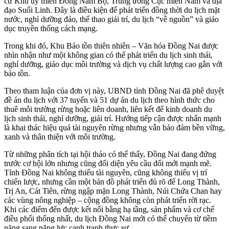
cứ Khu ủy miền Đông Nam Bộ, Trung ương Cục miền Nam và địa
đạo Suối Linh. Đây là điều kiện để phát triển đồng thời du lịch mặt
nước, nghỉ dưỡng đảo, thể thao giải trí, du lịch “về nguồn” và giáo
dục truyền thống cách mạng.
Trong khi đó, Khu Bảo tồn thiên nhiên – Văn hóa Đồng Nai được
nhìn nhận như một không gian có thể phát triển du lịch sinh thái,
nghỉ dưỡng, giáo dục môi trường và dịch vụ chất lượng cao gắn với
bảo tồn.
Theo tham luận của đơn vị này, UBND tỉnh Đồng Nai đã phê duyệt
đề án du lịch với 37 tuyến và 51 dự án du lịch theo hình thức cho
thuê môi trường rừng hoặc liên doanh, liên kết để kinh doanh du
lịch sinh thái, nghỉ dưỡng, giải trí. Hướng tiếp cận được nhấn mạnh
là khai thác hiệu quả tài nguyên rừng nhưng vẫn bảo đảm bền vững,
xanh và thân thiện với môi trường.
Từ những phân tích tại hội thảo có thể thấy, Đồng Nai đang đứng
trước cơ hội lớn nhưng cũng đối diện yêu cầu đổi mới mạnh mẽ.
Tỉnh Đồng Nai không thiếu tài nguyên, cũng không thiếu vị trí
chiến lược, nhưng cần một bản đồ phát triển đủ rõ để Long Thành,
Trị An, Cát Tiên, rừng ngập mặn Long Thành, Núi Chứa Chan hay
các vùng nông nghiệp – cộng đồng không còn phát triển rời rạc.
Khi các điểm đến được kết nối bằng hạ tầng, sản phẩm và cơ chế
điều phối thống nhất, du lịch Đồng Nai mới có thể chuyển từ tiềm
năng sang năng lực cạnh tranh thực sự.