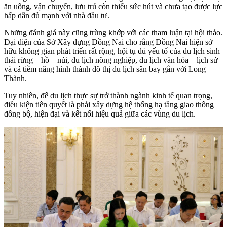
ăn uống, vận chuyển, lưu trú còn thiếu sức hút và chưa tạo được lực
hấp dẫn đủ mạnh với nhà đầu tư.
Những đánh giá này cũng trùng khớp với các tham luận tại hội thảo.
Đại diện của Sở Xây dựng Đồng Nai cho rằng Đồng Nai hiện sở
hữu không gian phát triển rất rộng, hội tụ đủ yếu tố của du lịch sinh
thái rừng – hồ – núi, du lịch nông nghiệp, du lịch văn hóa – lịch sử
và cả tiềm năng hình thành đô thị du lịch sân bay gắn với Long
Thành.
Tuy nhiên, để du lịch thực sự trở thành ngành kinh tế quan trọng,
điều kiện tiên quyết là phải xây dựng hệ thống hạ tầng giao thông
đồng bộ, hiện đại và kết nối hiệu quả giữa các vùng du lịch.