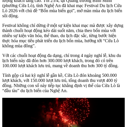
lượng khách tăng cao. Tối 25/4, tại Quảng trường Bình Minh
(phường Cửa Lò), tỉnh Nghệ An đã khai mạc Festival Du lịch Cửa
Lò 2026 với chủ đề “Bốn mùa biển gọi”, mở màn mùa du lịch biển
sôi động.
Festival không chỉ dừng ở một sự kiện khai mạc mà được xây dựng
thành chuỗi hoạt động kéo dài suốt năm, chia theo bốn mùa với
nhiều sự kiện văn hóa, thể thao, du lịch đặc sắc, từng bước hiện
thực hóa mục tiêu phát triển du lịch bốn mùa, hướng tới “Cửa Lò
không mùa đông”.
Với các chuỗi hoạt động đa dạng, chỉ trong 4 ngày nghỉ lễ, khu du
lịch biển này đã đón hơn 300.000 lượt khách, trong đó có trên
100.000 lượt khách lưu trú, mang về doanh thu hơn 300 tỷ đồng.
Tính gộp cả hai kỳ nghỉ lễ gần kề, Cửa Lò đón khoảng 500.000
lượt khách, với 150.000 lượt lưu trú, tổng doanh thu vượt 400 tỷ
đồng. Những con số này tiếp tục khẳng định vị thế của Cửa Lò là
“đầu tàu” du lịch biển của Nghệ An.