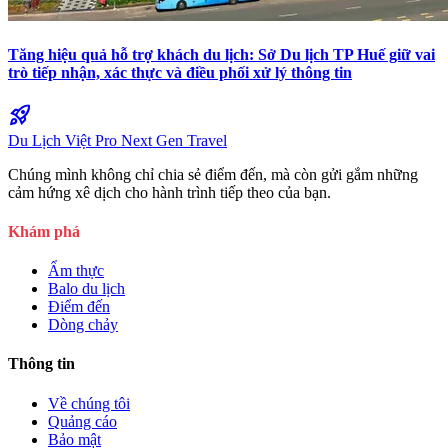
Tăng hiệu quả hỗ trợ khách du lịch: Sở Du lịch TP Huế giữ vai
trò tiếp nhận, xác thực và điều phối xử lý thông tin
rocket_launch
Du Lịch Việt Pro
Next Gen Travel
Chúng mình không chỉ chia sẻ điểm đến, mà còn gửi gắm những
cảm hứng xê dịch cho hành trình tiếp theo của bạn.
Khám phá
Ẩm thực
Balo du lịch
Điểm đến
Dòng chảy
Thông tin
Về chúng tôi
Quảng cáo
Bảo mật