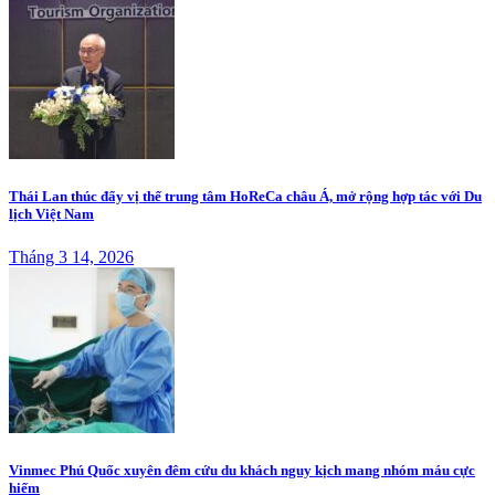
Thái Lan thúc đẩy vị thế trung tâm HoReCa châu Á, mở rộng hợp tác với Du
lịch Việt Nam
Tháng 3 14, 2026
Vinmec Phú Quốc xuyên đêm cứu du khách nguy kịch mang nhóm máu cực
hiếm