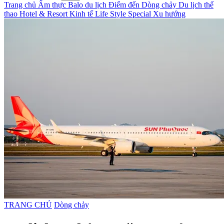
Trang chủ
Ẩm thực
Balo du lịch
Điểm đến
Dòng chảy
Du lịch thể
thao
Hotel & Resort
Kinh tế
Life Style
Special
Xu hướng
TRANG CHỦ
Dòng chảy