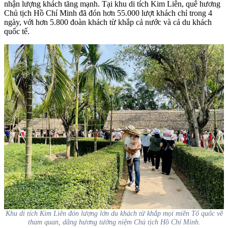
nhận lượng khách tăng mạnh. Tại khu di tích Kim Liên, quê hương
Chủ tịch Hồ Chí Minh đã đón hơn 55.000 lượt khách chỉ trong 4
ngày, với hơn 5.800 đoàn khách từ khắp cả nước và cả du khách
quốc tế.
Khu di tích Kim Liên đón lượng lớn du khách từ khắp mọi miền Tổ quốc về
tham quan, dâng hương tưởng niệm Chủ tịch Hồ Chí Minh.