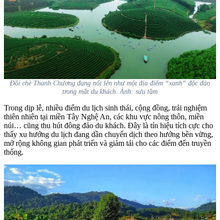
Đồi chè Thanh Chương đang nổi lên như một địa điểm “xanh” độc đáo
trong mắt du khách. Ảnh: sưu tầm
Trong dịp lễ, nhiều điểm du lịch sinh thái, cộng đồng, trải nghiệm
thiên nhiên tại miền Tây Nghệ An, các khu vực nông thôn, miền
núi… cũng thu hút đông đảo du khách. Đây là tín hiệu tích cực cho
thấy xu hướng du lịch đang dần chuyển dịch theo hướng bền vững,
mở rộng không gian phát triển và giảm tải cho các điểm đến truyền
thống.