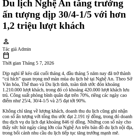
Du lịch Nghệ An tăng trưởng
ấn tượng dịp 30/4-1/5 với hơn
1,2 triệu lượt khách
person
Tác giả
Admin
calendar_today
Thời gian
Tháng 5 7, 2026
Dịp nghỉ lễ kéo dài cuối tháng 4, đầu tháng 5 năm nay đã trở thành
“cú hích” quan trọng mở màn mùa du lịch hè tại Nghệ An. Theo Sở
Văn hóa, Thể thao và Du lịch tỉnh, toàn tỉnh ước đón khoảng
1.210.000 lượt khách, trong đó có khoảng 420.000 lượt khách lưu
trú. Công suất phòng bình quân đạt trên 70%, riêng các ngày cao
điểm như 25/4, 30/4-1/5 và 2/5 đạt tới 90%.
Không chỉ tăng về lượng khách, doanh thu du lịch cũng ghi nhận
con số ấn tượng với tổng thu ước đạt 2.191 tỷ đồng, trong đó doanh
thu dịch vụ du lịch đạt khoảng 846 tỷ đồng. Những con số này cho
thấy sức hút ngày càng lớn của Nghệ An trên bản đồ du lịch nội địa,
trong bối cảnh nhu cầu du lịch tiếp tục tăng trưởng mạnh mẽ.