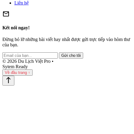
Liên hệ
mail
Kết nối ngay!
Đừng bỏ lỡ những bài viết hay nhất được gửi trực tiếp vào hòm thư
của bạn.
Gửi cho tôi
© 2026 Du Lịch Việt Pro •
Sytem Ready
Về đầu trang ↑
north