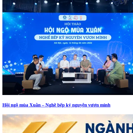
Hội ngộ mùa Xuân – Nghề bếp kỷ nguyên vươn mình