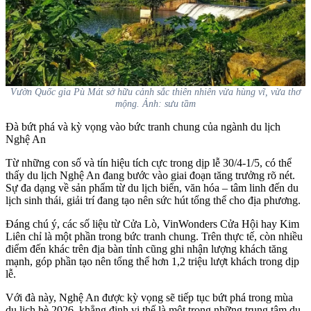
Vườn Quốc gia Pù Mát sở hữu cảnh sắc thiên nhiên vừa hùng vĩ, vừa thơ
mộng. Ảnh: sưu tầm
Đà bứt phá và kỳ vọng vào bức tranh chung của ngành du lịch
Nghệ An
Từ những con số và tín hiệu tích cực trong dịp lễ 30/4-1/5, có thể
thấy du lịch Nghệ An đang bước vào giai đoạn tăng trưởng rõ nét.
Sự đa dạng về sản phẩm từ du lịch biển, văn hóa – tâm linh đến du
lịch sinh thái, giải trí đang tạo nên sức hút tổng thể cho địa phương.
Đáng chú ý, các số liệu từ Cửa Lò, VinWonders Cửa Hội hay Kim
Liên chỉ là một phần trong bức tranh chung. Trên thực tế, còn nhiều
điểm đến khác trên địa bàn tỉnh cũng ghi nhận lượng khách tăng
mạnh, góp phần tạo nên tổng thể hơn 1,2 triệu lượt khách trong dịp
lễ.
Với đà này, Nghệ An được kỳ vọng sẽ tiếp tục bứt phá trong mùa
du lịch hè 2026, khẳng định vị thế là một trong những trung tâm du