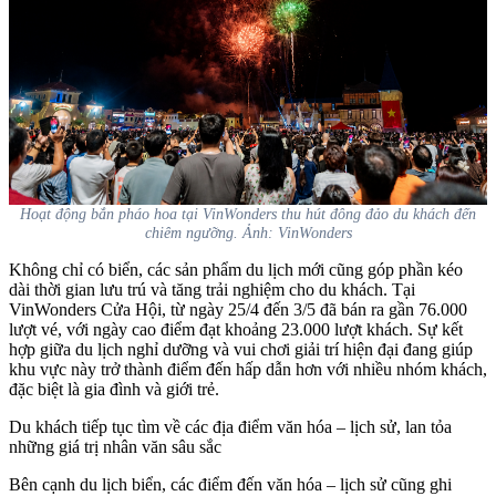
Hoạt động bắn pháo hoa tại VinWonders thu hút đông đảo du khách đến
chiêm ngưỡng. Ảnh: VinWonders
Không chỉ có biển, các sản phẩm du lịch mới cũng góp phần kéo
dài thời gian lưu trú và tăng trải nghiệm cho du khách. Tại
VinWonders Cửa Hội, từ ngày 25/4 đến 3/5 đã bán ra gần 76.000
lượt vé, với ngày cao điểm đạt khoảng 23.000 lượt khách. Sự kết
hợp giữa du lịch nghỉ dưỡng và vui chơi giải trí hiện đại đang giúp
khu vực này trở thành điểm đến hấp dẫn hơn với nhiều nhóm khách,
đặc biệt là gia đình và giới trẻ.
Du khách tiếp tục tìm về các địa điểm văn hóa – lịch sử, lan tỏa
những giá trị nhân văn sâu sắc
Bên cạnh du lịch biển, các điểm đến văn hóa – lịch sử cũng ghi