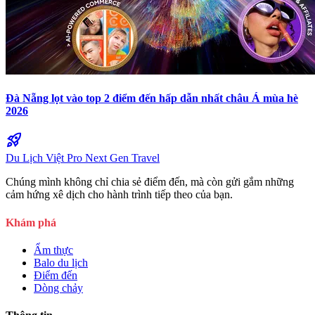
Đà Nẵng lọt vào top 2 điểm đến hấp dẫn nhất châu Á mùa hè
2026
rocket_launch
Du Lịch Việt Pro
Next Gen Travel
Chúng mình không chỉ chia sẻ điểm đến, mà còn gửi gắm những
cảm hứng xê dịch cho hành trình tiếp theo của bạn.
Khám phá
Ẩm thực
Balo du lịch
Điểm đến
Dòng chảy