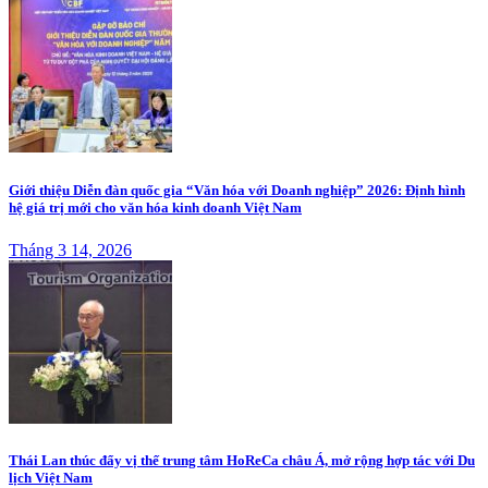
Giới thiệu Diễn đàn quốc gia “Văn hóa với Doanh nghiệp” 2026: Định hình
hệ giá trị mới cho văn hóa kinh doanh Việt Nam
Tháng 3 14, 2026
Thái Lan thúc đẩy vị thế trung tâm HoReCa châu Á, mở rộng hợp tác với Du
lịch Việt Nam