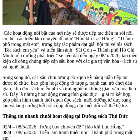
.Các hoạt động nổi bật của nơi này sẽ được tiếp tục diễn ra sôi nổi,
cụ thể, các triển lãm chuyên đề như “Hào khí Lạc Hồng”, “Thành
phố trong mắt em”, trưng bày tác phẩm đạt giải hội thi vẽ bìa sách
“Bìa sách em yêu” và triển lãm ảnh “Sài Gòn – Thành phố Hồ Chí
Minh trên đường phát triển” sẽ kéo dài đến ngày 08/5/2026, tạo điều
kiện để công chúng tiếp cận sâu hơn với các giá trị văn hóa – lịch sử
và nghệ thuật.
Song song đó, các sân chơi tương tác định kỳ hàng tuần tiếp tục
được tổ chức, bao gồm hoạt động tô tượng, tranh cát, trò chơi dân
gian, khu đọc sách miễn phí và trải nghiệm không gian văn hóa lịch
sử. Đây là những hoạt động mang tính giáo dục – giải trí kết hợp,
góp phần hình thành thói quen đọc sách, nuôi dưỡng tư duy sáng
tạo và tăng cường kết nối cộng đồng, đặc biệt đối với thế hệ trẻ.
Thông tin nhanh chuỗi hoạt động tại Đường sách Thủ Đức
02/4 – 08/5/2026: Trưng bày chuyên đề “Hào khí Lạc Hồng”
08/4 – 08/5/2026: Triển lãm tranh thiếu nhi “Thành phố trong mắt
em”