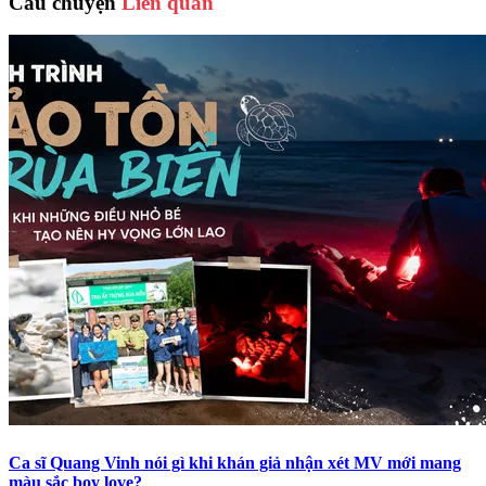
Câu chuyện
Liên quan
Ca sĩ Quang Vinh nói gì khi khán giả nhận xét MV mới mang
màu sắc boy love?