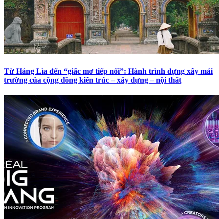
Từ Háng Lìa đến “giấc mơ tiếp nối”: Hành trình dựng xây mái
trường của cộng đồng kiến trúc – xây dựng – nội thất