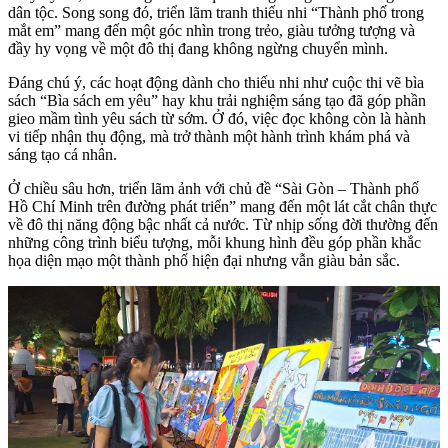
dân tộc. Song song đó, triển lãm tranh thiếu nhi “Thành phố trong
mắt em” mang đến một góc nhìn trong trẻo, giàu tưởng tượng và
đầy hy vọng về một đô thị đang không ngừng chuyển mình.
Đáng chú ý, các hoạt động dành cho thiếu nhi như cuộc thi vẽ bìa
sách “Bìa sách em yêu” hay khu trải nghiệm sáng tạo đã góp phần
gieo mầm tình yêu sách từ sớm. Ở đó, việc đọc không còn là hành
vi tiếp nhận thụ động, mà trở thành một hành trình khám phá và
sáng tạo cá nhân.
Ở chiều sâu hơn, triển lãm ảnh với chủ đề “Sài Gòn – Thành phố
Hồ Chí Minh trên đường phát triển” mang đến một lát cắt chân thực
về đô thị năng động bậc nhất cả nước. Từ nhịp sống đời thường đến
những công trình biểu tượng, mỗi khung hình đều góp phần khắc
họa diện mạo một thành phố hiện đại nhưng vẫn giàu bản sắc.