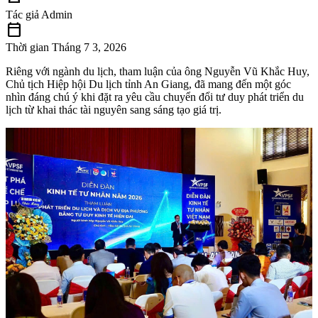
Tác giả
Admin
calendar_today
Thời gian
Tháng 7 3, 2026
Riêng với ngành du lịch, tham luận của ông Nguyễn Vũ Khắc Huy,
Chủ tịch Hiệp hội Du lịch tỉnh An Giang, đã mang đến một góc
nhìn đáng chú ý khi đặt ra yêu cầu chuyển đổi tư duy phát triển du
lịch từ khai thác tài nguyên sang sáng tạo giá trị.