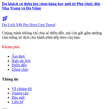
Du khách có thêm lựa chọn hãng bay mới từ Phú Quốc đến
Nha Trang và Đà Nẵng
rocket_launch
Du Lịch Việt Pro
Next Gen Travel
Chúng mình không chỉ chia sẻ điểm đến, mà còn gửi gắm những
cảm hứng xê dịch cho hành trình tiếp theo của bạn.
Khám phá
Ẩm thực
Balo du lịch
Điểm đến
Dòng chảy
Thông tin
Về chúng tôi
Quảng cáo
Bảo mật
Liên hệ