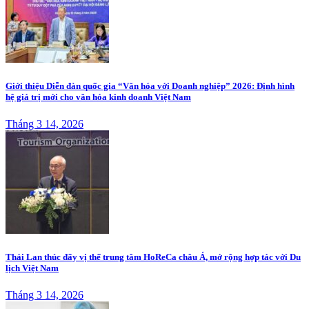
Giới thiệu Diễn đàn quốc gia “Văn hóa với Doanh nghiệp” 2026: Định hình
hệ giá trị mới cho văn hóa kinh doanh Việt Nam
Tháng 3 14, 2026
Thái Lan thúc đẩy vị thế trung tâm HoReCa châu Á, mở rộng hợp tác với Du
lịch Việt Nam
Tháng 3 14, 2026