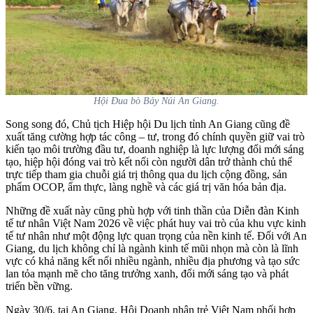
Hội Đua bò Bảy Núi An Giang.
Song song đó, Chủ tịch Hiệp hội Du lịch tỉnh An Giang cũng đề
xuất tăng cường hợp tác công – tư, trong đó chính quyền giữ vai trò
kiến tạo môi trường đầu tư, doanh nghiệp là lực lượng đổi mới sáng
tạo, hiệp hội đóng vai trò kết nối còn người dân trở thành chủ thể
trực tiếp tham gia chuỗi giá trị thông qua du lịch cộng đồng, sản
phẩm OCOP, ẩm thực, làng nghề và các giá trị văn hóa bản địa.
Những đề xuất này cũng phù hợp với tinh thần của Diễn đàn Kinh
tế tư nhân Việt Nam 2026 về việc phát huy vai trò của khu vực kinh
tế tư nhân như một động lực quan trọng của nền kinh tế. Đối với An
Giang, du lịch không chỉ là ngành kinh tế mũi nhọn mà còn là lĩnh
vực có khả năng kết nối nhiều ngành, nhiều địa phương và tạo sức
lan tỏa mạnh mẽ cho tăng trưởng xanh, đổi mới sáng tạo và phát
triển bền vững.
Ngày 30/6, tại An Giang, Hội Doanh nhân trẻ Việt Nam phối hợp