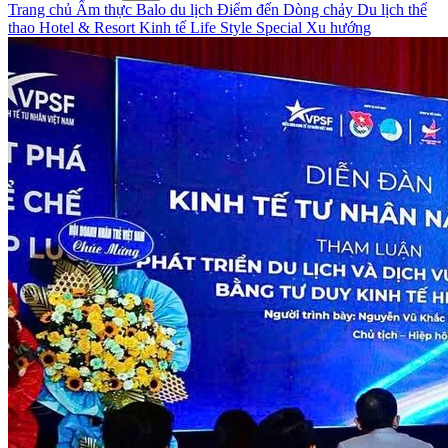
Trang chủ
Ẩm thực
Balo du lịch
Điểm đến
Dòng chảy
Du lịch thể
thao
Hotel & Resort
Kinh tế
Life Style
Special
Xu hướng