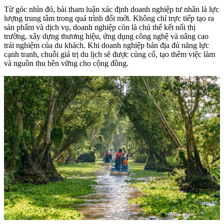
Từ góc nhìn đó, bài tham luận xác định doanh nghiệp tư nhân là lực
lượng trung tâm trong quá trình đổi mới. Không chỉ trực tiếp tạo ra
sản phẩm và dịch vụ, doanh nghiệp còn là chủ thể kết nối thị
trường, xây dựng thương hiệu, ứng dụng công nghệ và nâng cao
trải nghiệm của du khách. Khi doanh nghiệp bản địa đủ năng lực
cạnh tranh, chuỗi giá trị du lịch sẽ được củng cố, tạo thêm việc làm
và nguồn thu bền vững cho cộng đồng.