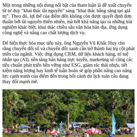
Một trong những nội dung nổi bật của tham luận là đề xuất chuyển
từ tư duy “khai thác tài nguyên” sang “khai thác bằng sáng tạo giá
trị”. Theo đó, lợi thế của điểm đến không còn được quyết định đơn
thuần bởi tài nguyên thiên nhiên, mà bởi khả năng tạo ra những trải
nghiệm khác biệt, khai thác chiều sâu văn hóa bản địa, ứng dụng
công nghệ và nâng cao chất lượng dịch vụ.
Để hiện thực hóa mục tiêu này, ông Nguyễn Vũ Khắc Huy cho
rằng chuyển đổi số và chuyển đổi xanh cần trở thành hai trụ cột phát
triển của ngành. Việc ứng dụng CRM, dữ liệu khách hàng, trí tuệ
nhân tạo (AI), nền tảng bán hàng trực tuyến, marketing số cùng các
tiêu chuẩn phát triển bền vững như ESG, giảm rác thải nhựa, tiết
kiệm năng lượng hay kinh tế tuần hoàn sẽ góp phần nâng cao năng
lực cạnh tranh của điểm đến trong bối cảnh du lịch toàn cầu đang
thay đổi mạnh mẽ.