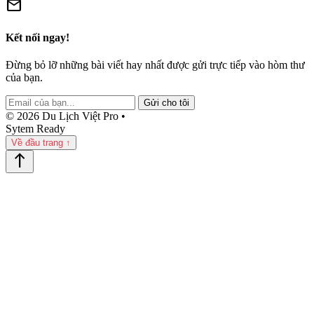
mail
Kết nối ngay!
Đừng bỏ lỡ những bài viết hay nhất được gửi trực tiếp vào hòm thư
của bạn.
Gửi cho tôi
© 2026 Du Lịch Việt Pro •
Sytem Ready
Về đầu trang ↑
north