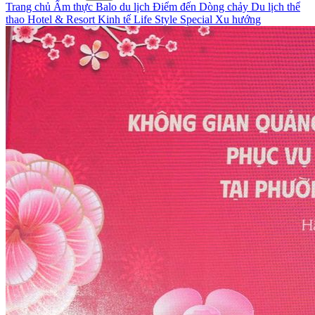
Trang chủ
Ẩm thực
Balo du lịch
Điểm đến
Dòng chảy
Du lịch thể
thao
Hotel & Resort
Kinh tế
Life Style
Special
Xu hướng