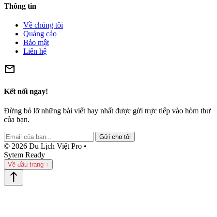
Thông tin
Về chúng tôi
Quảng cáo
Bảo mật
Liên hệ
mail
Kết nối ngay!
Đừng bỏ lỡ những bài viết hay nhất được gửi trực tiếp vào hòm thư
của bạn.
Gửi cho tôi
© 2026 Du Lịch Việt Pro •
Sytem Ready
Về đầu trang ↑
north