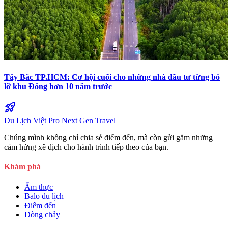
Tây Bắc TP.HCM: Cơ hội cuối cho những nhà đầu tư từng bỏ
lỡ khu Đông hơn 10 năm trước
rocket_launch
Du Lịch Việt Pro
Next Gen Travel
Chúng mình không chỉ chia sẻ điểm đến, mà còn gửi gắm những
cảm hứng xê dịch cho hành trình tiếp theo của bạn.
Khám phá
Ẩm thực
Balo du lịch
Điểm đến
Dòng chảy