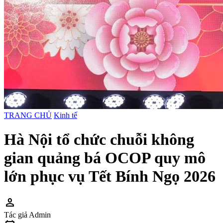
TRANG CHỦ
Kinh tế
Hà Nội tổ chức chuỗi không
gian quảng bá OCOP quy mô
lớn phục vụ Tết Bính Ngọ 2026
person
Tác giả
Admin