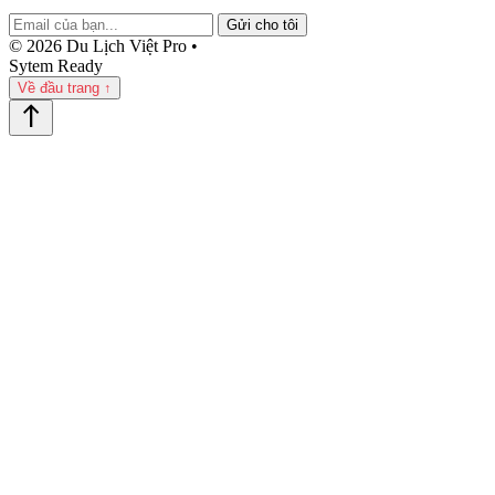
Gửi cho tôi
© 2026 Du Lịch Việt Pro •
Sytem Ready
Về đầu trang ↑
north