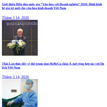
Giới thiệu Diễn đàn quốc gia “Văn hóa với Doanh nghiệp” 2026: Định hình
hệ giá trị mới cho văn hóa kinh doanh Việt Nam
Tháng 3 14, 2026
Thái Lan thúc đẩy vị thế trung tâm HoReCa châu Á, mở rộng hợp tác với Du
lịch Việt Nam
Tháng 3 14, 2026