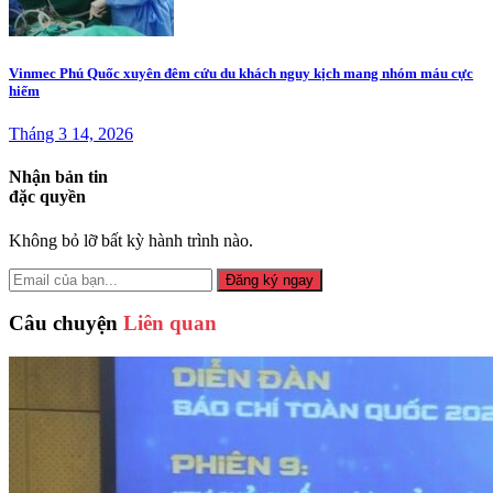
Vinmec Phú Quốc xuyên đêm cứu du khách nguy kịch mang nhóm máu cực
hiếm
Tháng 3 14, 2026
Nhận bản tin
đặc quyền
Không bỏ lỡ bất kỳ hành trình nào.
Đăng ký ngay
Câu chuyện
Liên quan