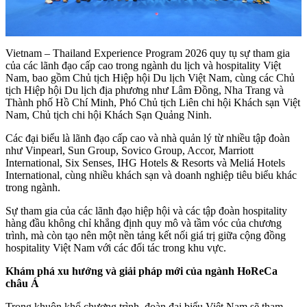
Vietnam – Thailand Experience Program 2026 quy tụ sự tham gia
của các lãnh đạo cấp cao trong ngành du lịch và hospitality Việt
Nam, bao gồm Chủ tịch Hiệp hội Du lịch Việt Nam, cùng các Chủ
tịch Hiệp hội Du lịch địa phương như Lâm Đồng, Nha Trang và
Thành phố Hồ Chí Minh, Phó Chủ tịch Liên chi hội Khách sạn Việt
Nam, Chủ tịch chi hội Khách Sạn Quảng Ninh.
Các đại biểu là lãnh đạo cấp cao và nhà quản lý từ nhiều tập đoàn
như Vinpearl, Sun Group, Sovico Group, Accor, Marriott
International, Six Senses, IHG Hotels & Resorts và Meliá Hotels
International, cùng nhiều khách sạn và doanh nghiệp tiêu biểu khác
trong ngành.
Sự tham gia của các lãnh đạo hiệp hội và các tập đoàn hospitality
hàng đầu không chỉ khẳng định quy mô và tầm vóc của chương
trình, mà còn tạo nên một nền tảng kết nối giá trị giữa cộng đồng
hospitality Việt Nam với các đối tác trong khu vực.
Khám phá xu hướng và giải pháp mới của ngành HoReCa
châu Á
Trong khuôn khổ chương trình, đoàn đại biểu Việt Nam sẽ tham