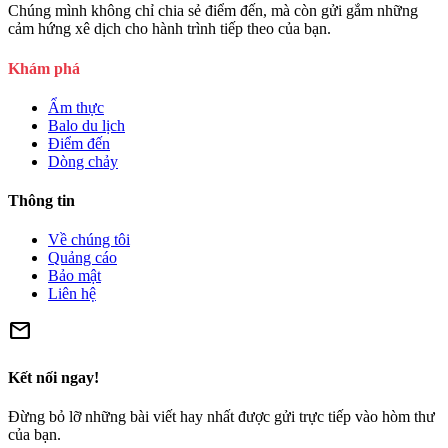
Chúng mình không chỉ chia sẻ điểm đến, mà còn gửi gắm những
cảm hứng xê dịch cho hành trình tiếp theo của bạn.
Khám phá
Ẩm thực
Balo du lịch
Điểm đến
Dòng chảy
Thông tin
Về chúng tôi
Quảng cáo
Bảo mật
Liên hệ
mail
Kết nối ngay!
Đừng bỏ lỡ những bài viết hay nhất được gửi trực tiếp vào hòm thư
của bạn.