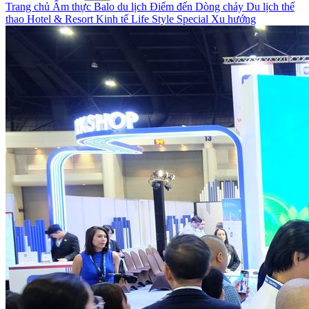
Trang chủ
Ẩm thực
Balo du lịch
Điểm đến
Dòng chảy
Du lịch thể
thao
Hotel & Resort
Kinh tế
Life Style
Special
Xu hướng