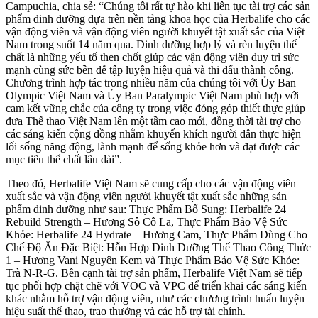
Campuchia, chia sẻ: “Chúng tôi rất tự hào khi liên tục tài trợ các sản
phẩm dinh dưỡng dựa trên nền tảng khoa học của Herbalife cho các
vận động viên và vận động viên người khuyết tật xuất sắc của Việt
Nam trong suốt 14 năm qua. Dinh dưỡng hợp lý và rèn luyện thể
chất là những yếu tố then chốt giúp các vận động viên duy trì sức
mạnh cùng sức bền để tập luyện hiệu quả và thi đấu thành công.
Chương trình hợp tác trong nhiều năm của chúng tôi với Ủy Ban
Olympic Việt Nam và Ủy Ban Paralympic Việt Nam phù hợp với
cam kết vững chắc của công ty trong việc đóng góp thiết thực giúp
đưa Thể thao Việt Nam lên một tầm cao mới, đồng thời tài trợ cho
các sáng kiến cộng đồng nhằm khuyến khích người dân thực hiện
lối sống năng động, lành mạnh để sống khỏe hơn và đạt được các
mục tiêu thể chất lâu dài”.
Theo đó, Herbalife Việt Nam sẽ cung cấp cho các vận động viên
xuất sắc và vận động viên người khuyết tật xuất sắc những sản
phẩm dinh dưỡng như sau: Thực Phẩm Bổ Sung: Herbalife 24
Rebuild Strength – Hương Sô Cô La, Thực Phẩm Bảo Vệ Sức
Khỏe: Herbalife 24 Hydrate – Hương Cam, Thực Phẩm Dùng Cho
Chế Độ Ăn Đặc Biệt: Hỗn Hợp Dinh Dưỡng Thể Thao Công Thức
1 – Hương Vani Nguyên Kem và Thực Phẩm Bảo Vệ Sức Khỏe:
Trà N-R-G. Bên cạnh tài trợ sản phẩm, Herbalife Việt Nam sẽ tiếp
tục phối hợp chặt chẽ với VOC và VPC để triển khai các sáng kiến
khác nhằm hỗ trợ vận động viên, như các chương trình huấn luyện
hiệu suất thể thao, trao thưởng và các hỗ trợ tài chính.