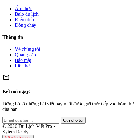
Ẩm thực
Balo du lịch
Điểm đến
Dòng chảy
Thông tin
Về chúng tôi
Quảng cáo
Bảo mật
Liên hệ
mail
Kết nối ngay!
Đừng bỏ lỡ những bài viết hay nhất được gửi trực tiếp vào hòm thư
của bạn.
Gửi cho tôi
© 2026 Du Lịch Việt Pro •
Sytem Ready
Về đầu trang ↑