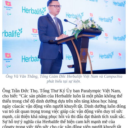
Ông Vũ Văn Thắng, Tổng Giám Đốc Herbalife Việt Nam và Campuchia
phát biểu tại sự kiện.
Ông Trần Đức Thọ, Tổng Thư Ký Ủy ban Paralympic Việt Nam,
cho biết: “Các sản phẩm của Herbalife luôn là một phần không thể
thiếu trong chế độ dinh dưỡng dựa trên nền tảng khoa học hàng
ngày củacác vận động viên người khuyết tật. Dinh dưỡng luôn đóng
vai trò rất quan trọng trong việc giúp các vận động viên duy trì sức
mạnh, cải thiện khả năng phục hồi và thi đấu đạt thành tích xuất sắc.
Sự hỗ trợ ý nghĩa của Herbalife thể hiện cam kết mạnh mẽ của
côngty trong việc tiếp sức cho các vận động viên người khuyết tật