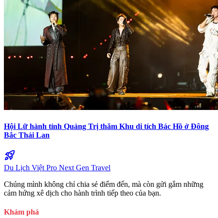
Hội Lữ hành tỉnh Quảng Trị thăm Khu di tích Bác Hồ ở Đông
Bắc Thái Lan
rocket_launch
Du Lịch Việt Pro
Next Gen Travel
Chúng mình không chỉ chia sẻ điểm đến, mà còn gửi gắm những
cảm hứng xê dịch cho hành trình tiếp theo của bạn.
Khám phá