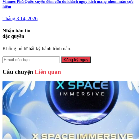
Vinmec Phú Quốc xuyên đêm cứu du khách nguy kịch mang nhóm máu cực
hiếm
Tháng 3 14, 2026
Nhận bản tin
đặc quyền
Không bỏ lỡ bất kỳ hành trình nào.
Đăng ký ngay
Câu chuyện
Liên quan