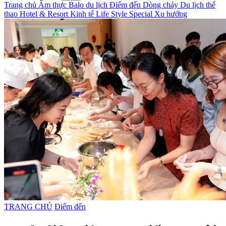
Trang chủ
Ẩm thực
Balo du lịch
Điểm đến
Dòng chảy
Du lịch thể
thao
Hotel & Resort
Kinh tế
Life Style
Special
Xu hướng
TRANG CHỦ
Điểm đến