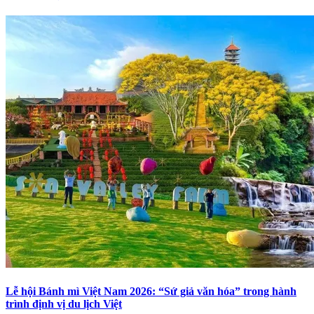
Lễ hội Bánh mì Việt Nam 2026: “Sứ giả văn hóa” trong hành
trình định vị du lịch Việt