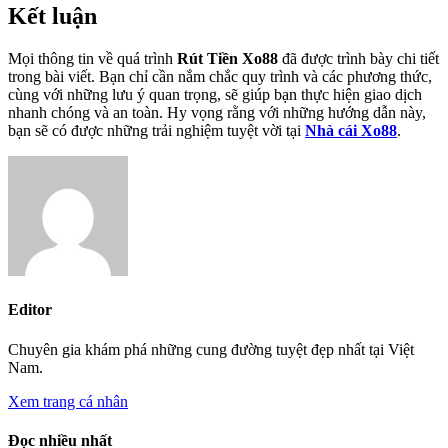
Kết luận
Mọi thông tin về quá trình
Rút Tiền Xo88
đã được trình bày chi tiết
trong bài viết. Bạn chỉ cần nắm chắc quy trình và các phương thức,
cùng với những lưu ý quan trọng, sẽ giúp bạn thực hiện giao dịch
nhanh chóng và an toàn. Hy vọng rằng với những hướng dẫn này,
bạn sẽ có được những trải nghiệm tuyệt vời tại
Nhà cái Xo88
.
Editor
Chuyên gia khám phá những cung đường tuyệt đẹp nhất tại Việt
Nam.
Xem trang cá nhân
Đọc nhiều nhất