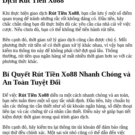
Dịch Rút Tiền Xo88
Khi thực hiện giao dịch
Rút Tiền Xo88
, bạn cần lưu ý một số điểm
quan trọng để tránh những rắc rối không đáng có. Đầu tiên, hãy
chắc chắn rằng bạn đã thực hiện đủ các yêu cầu của nhà cái về việc
cược. Nếu chưa đủ, bạn có thể không thể tiến hành rút tiền.
Bên cạnh đó, thời gian xử lý giao dịch cũng cần được chú ý. Mỗi
phương thức rút tiền sẽ có thời gian xử lý khác nhau, vì vậy bạn nên
kiểm tra thông tin này để không phải chờ đợi quá lâu. Thông
thường, rút tiền qua ngân hàng sẽ mất nhiều thời gian hơn so với các
phương thức khác.
Bí Quyết Rút Tiền Xo88 Nhanh Chóng và
An Toàn Tuyệt Đối
Để việc
Rút Tiền Xo88
diễn ra một cách nhanh chóng và an toàn,
bạn nên tuân theo một số quy tắc nhất định. Đầu tiên, hãy chuẩn bị
sẵn các thông tin cần thiết như số tài khoản ngân hàng, số điện thoại
liên lạc và các chứng từ cá nhân cần thiết. Điều này sẽ giúp bạn tiết
kiệm được thời gian trong quá trình giao dịch.
Bên cạnh đó, hãy kiểm tra lại thông tin tài khoản để đảm bảo rằng
mọi thứ đều chính xác. Một sai sót nhỏ cũng có thể dẫn đến việc