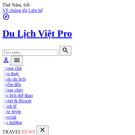
Thứ Năm, 6/8
Về chúng tôi
Liên hệ
explore
Du Lịch Việt Pro
search
person
menu
Trang chủ
Ẩm thực
Balo du lịch
Điểm đến
Dòng chảy
Du lịch thể thao
Hotel & Resort
Kinh tế
Life Style
Special
Xu hướng
close
TRAVEL
NEWS