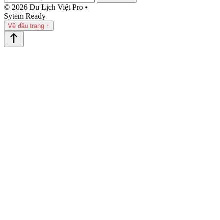
© 2026 Du Lịch Việt Pro •
Sytem Ready
Về đầu trang ↑
north