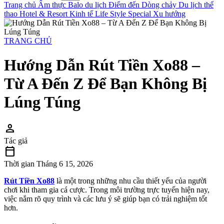
Trang chủ
Ẩm thực
Balo du lịch
Điểm đến
Dòng chảy
Du lịch thể
thao
Hotel & Resort
Kinh tế
Life Style
Special
Xu hướng
TRANG CHỦ
Hướng Dẫn Rút Tiền Xo88 –
Từ A Đến Z Để Bạn Không Bị
Lúng Túng
person
Tác giả
calendar_today
Thời gian
Tháng 6 15, 2026
Rút Tiền Xo88
là một trong những nhu cầu thiết yếu của người
chơi khi tham gia cá cược. Trong môi trường trực tuyến hiện nay,
việc nắm rõ quy trình và các lưu ý sẽ giúp bạn có trải nghiệm tốt
hơn.