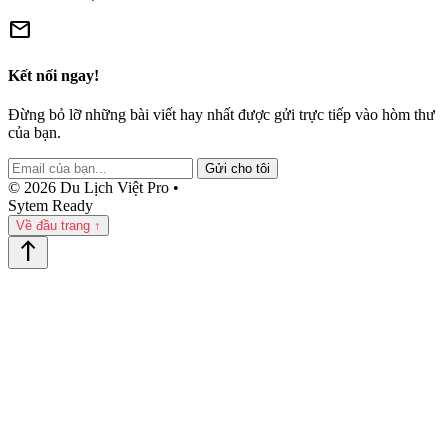
mail
Kết nối ngay!
Đừng bỏ lỡ những bài viết hay nhất được gửi trực tiếp vào hòm thư
của bạn.
Gửi cho tôi
© 2026 Du Lịch Việt Pro •
Sytem Ready
Về đầu trang ↑
north