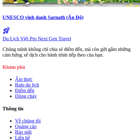
UNESCO vinh danh Sarnath (Ấn Độ)
rocket_launch
Du Lịch Việt Pro
Next Gen Travel
Chúng mình không chỉ chia sẻ điểm đến, mà còn gửi gắm những
cảm hứng xê dịch cho hành trình tiếp theo của bạn.
Khám phá
Ẩm thực
Balo du lịch
Điểm đến
Dòng chảy
Thông tin
Về chúng tôi
Quảng cáo
Bảo mật
Liên hệ