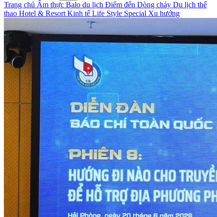
Trang chủ
Ẩm thực
Balo du lịch
Điểm đến
Dòng chảy
Du lịch thể
thao
Hotel & Resort
Kinh tế
Life Style
Special
Xu hướng