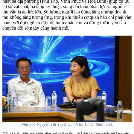
nhất ba địa phương (Phú Thọ, Vĩnh Phúc và Hòa Bình) giúp tối ưu
cơ sở vật chất, hạ tầng kỹ thuật, song bài toán nhân lực và nguồn
thu vẫn là áp lực lớn. Số lượng người lao động tăng nhưng doanh
thu không tăng tương ứng, trong khi nhiều cơ quan báo chí phải vận
hành với đội ngũ có độ tuổi bình quân cao và đứng trước yêu cầu
chuyển đổi số ngày càng mạnh mẽ.
Nhà báo Nguyễn Thị Tuyết Chinh tại Phiên thảo luận.