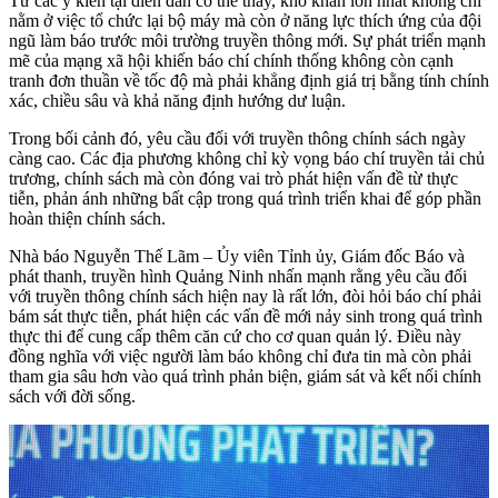
Từ các ý kiến tại diễn đàn có thể thấy, khó khăn lớn nhất không chỉ
nằm ở việc tổ chức lại bộ máy mà còn ở năng lực thích ứng của đội
ngũ làm báo trước môi trường truyền thông mới. Sự phát triển mạnh
mẽ của mạng xã hội khiến báo chí chính thống không còn cạnh
tranh đơn thuần về tốc độ mà phải khẳng định giá trị bằng tính chính
xác, chiều sâu và khả năng định hướng dư luận.
Trong bối cảnh đó, yêu cầu đối với truyền thông chính sách ngày
càng cao. Các địa phương không chỉ kỳ vọng báo chí truyền tải chủ
trương, chính sách mà còn đóng vai trò phát hiện vấn đề từ thực
tiễn, phản ánh những bất cập trong quá trình triển khai để góp phần
hoàn thiện chính sách.
Nhà báo Nguyễn Thế Lãm – Ủy viên Tỉnh ủy, Giám đốc Báo và
phát thanh, truyền hình Quảng Ninh nhấn mạnh rằng yêu cầu đối
với truyền thông chính sách hiện nay là rất lớn, đòi hỏi báo chí phải
bám sát thực tiễn, phát hiện các vấn đề mới nảy sinh trong quá trình
thực thi để cung cấp thêm căn cứ cho cơ quan quản lý. Điều này
đồng nghĩa với việc người làm báo không chỉ đưa tin mà còn phải
tham gia sâu hơn vào quá trình phản biện, giám sát và kết nối chính
sách với đời sống.