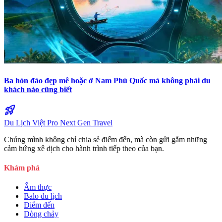
Ba hòn đảo đẹp mê hoặc ở Nam Phú Quốc mà không phải du
khách nào cũng biết
rocket_launch
Du Lịch Việt Pro
Next Gen Travel
Chúng mình không chỉ chia sẻ điểm đến, mà còn gửi gắm những
cảm hứng xê dịch cho hành trình tiếp theo của bạn.
Khám phá
Ẩm thực
Balo du lịch
Điểm đến
Dòng chảy