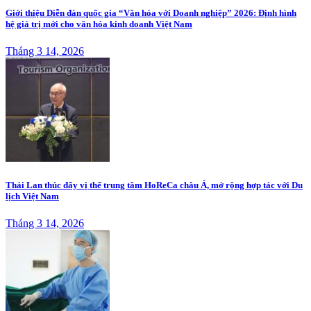
Giới thiệu Diễn đàn quốc gia “Văn hóa với Doanh nghiệp” 2026: Định hình
hệ giá trị mới cho văn hóa kinh doanh Việt Nam
Tháng 3 14, 2026
Thái Lan thúc đẩy vị thế trung tâm HoReCa châu Á, mở rộng hợp tác với Du
lịch Việt Nam
Tháng 3 14, 2026