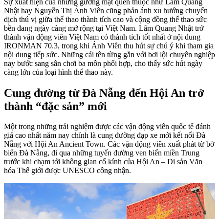
Sự xuất hiện của những gương mặt quen thuộc như Lâm Quang
Nhật hay Nguyễn Thị Ánh Viên cũng phản ánh xu hướng chuyển
dịch thú vị giữa thể thao thành tích cao và cộng đồng thể thao sức
bền đang ngày càng mở rộng tại Việt Nam. Lâm Quang Nhật trở
thành vận động viên Việt Nam có thành tích tốt nhất ở nội dung
IRONMAN 70.3, trong khi Ánh Viên thu hút sự chú ý khi tham gia
nội dung tiếp sức. Những cái tên từng gắn với bơi lội chuyên nghiệp
nay bước sang sân chơi ba môn phối hợp, cho thấy sức hút ngày
càng lớn của loại hình thể thao này.
Cung đường từ Đà Nẵng đến Hội An trở
thành “đặc sản” mới
Một trong những trải nghiệm được các vận động viên quốc tế đánh
giá cao nhất năm nay chính là cung đường đạp xe mới kết nối Đà
Nẵng với Hội An Ancient Town. Các vận động viên xuất phát từ bờ
biển Đà Nẵng, đi qua những tuyến đường ven biển miền Trung
trước khi chạm tới không gian cổ kính của Hội An – Di sản Văn
hóa Thế giới được UNESCO công nhận.