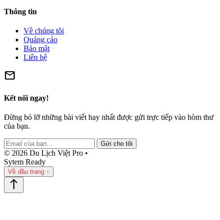
Thông tin
Về chúng tôi
Quảng cáo
Bảo mật
Liên hệ
mail
Kết nối ngay!
Đừng bỏ lỡ những bài viết hay nhất được gửi trực tiếp vào hòm thư
của bạn.
Gửi cho tôi
© 2026 Du Lịch Việt Pro •
Sytem Ready
Về đầu trang ↑
north