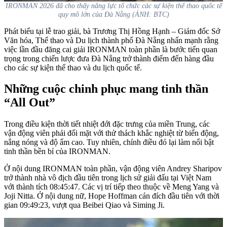
IRONMAN 2026 đã cho thấy năng lực tổ chức các sự kiện thể thao quốc tế
quy mô lớn của Đà Nẵng (ẢNH: BTC)
Phát biểu tại lễ trao giải, bà Trương Thị Hồng Hạnh – Giám đốc Sở
Văn hóa, Thể thao và Du lịch thành phố Đà Nẵng nhấn mạnh rằng
việc lần đầu đăng cai giải IRONMAN toàn phần là bước tiến quan
trọng trong chiến lược đưa Đà Nẵng trở thành điểm đến hàng đầu
cho các sự kiện thể thao và du lịch quốc tế.
Những cuộc chinh phục mang tinh thần
“All Out”
Trong điều kiện thời tiết nhiệt đới đặc trưng của miền Trung, các
vận động viên phải đối mặt với thử thách khắc nghiệt từ biển động,
nắng nóng và độ ẩm cao. Tuy nhiên, chính điều đó lại làm nổi bật
tinh thần bền bỉ của IRONMAN.
Ở nội dung IRONMAN toàn phần, vận động viên Andrey Sharipov
trở thành nhà vô địch đầu tiên trong lịch sử giải đấu tại Việt Nam
với thành tích 08:45:47. Các vị trí tiếp theo thuộc về Meng Yang và
Joji Nitta. Ở nội dung nữ, Hope Hoffman cán đích đầu tiên với thời
gian 09:49:23, vượt qua Beibei Qiao và Siming Ji.