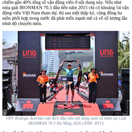
chiếm gần 40% tổng số vận động viên ở nội dung này. Nếu như
mùa giải IRONMAN 70.3 đầu tiên năm 2015 chỉ có khoảng 54 vận
động viên Việt Nam tham dự, thì sau một thập kỷ, cộng đồng ba
môn phối hợp trong nước đã phát triển mạnh mẽ cả về số lượng lẫn
trình độ chuyên môn.
VĐV Rodrigo Acevedo cán đích đầu tiên nội dung nam cá nhân tại Giải
IRONMAN 70.3 Đà Nẵng 2026 (ẢNH: BTC)