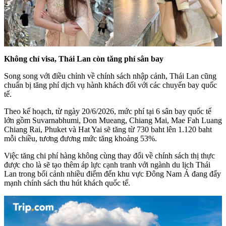
Không chỉ visa, Thái Lan còn tăng phí sân bay
Song song với điều chỉnh về chính sách nhập cảnh, Thái Lan cũng
chuẩn bị tăng phí dịch vụ hành khách đối với các chuyến bay quốc
tế.
Theo kế hoạch, từ ngày 20/6/2026, mức phí tại 6 sân bay quốc tế
lớn gồm Suvarnabhumi, Don Mueang, Chiang Mai, Mae Fah Luang
Chiang Rai, Phuket và Hat Yai sẽ tăng từ 730 baht lên 1.120 baht
mỗi chiều, tương đương mức tăng khoảng 53%.
Việc tăng chi phí hàng không cùng thay đổi về chính sách thị thực
được cho là sẽ tạo thêm áp lực cạnh tranh với ngành du lịch Thái
Lan trong bối cảnh nhiều điểm đến khu vực Đông Nam Á đang đẩy
mạnh chính sách thu hút khách quốc tế.