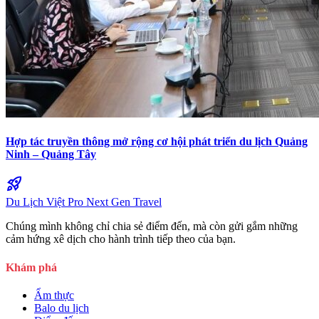
Hợp tác truyền thông mở rộng cơ hội phát triển du lịch Quảng
Ninh – Quảng Tây
rocket_launch
Du Lịch Việt Pro
Next Gen Travel
Chúng mình không chỉ chia sẻ điểm đến, mà còn gửi gắm những
cảm hứng xê dịch cho hành trình tiếp theo của bạn.
Khám phá
Ẩm thực
Balo du lịch