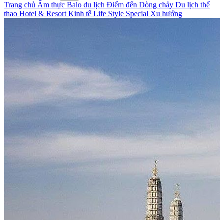
Trang chủ
Ẩm thực
Balo du lịch
Điểm đến
Dòng chảy
Du lịch thể
thao
Hotel & Resort
Kinh tế
Life Style
Special
Xu hướng