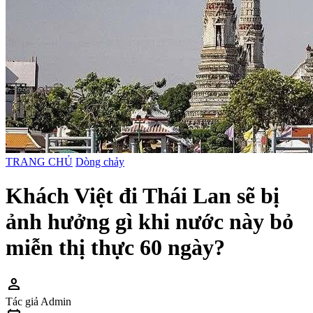
TRANG CHỦ
Dòng chảy
Khách Việt đi Thái Lan sẽ bị
ảnh hưởng gì khi nước này bỏ
miễn thị thực 60 ngày?
person
Tác giả
Admin