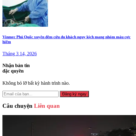
Vinmec Phú Quốc xuyên đêm cứu du khách nguy kịch mang nhóm máu cực
hiếm
Tháng 3 14, 2026
Nhận bản tin
đặc quyền
Không bỏ lỡ bất kỳ hành trình nào.
Đăng ký ngay
Câu chuyện
Liên quan