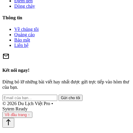
Điểm đến
Dòng chảy
Thông tin
Về chúng tôi
Quảng cáo
Bảo mật
Liên hệ
mail
Kết nối ngay!
Đừng bỏ lỡ những bài viết hay nhất được gửi trực tiếp vào hòm thư
của bạn.
Gửi cho tôi
© 2026 Du Lịch Việt Pro •
Sytem Ready
Về đầu trang ↑
north