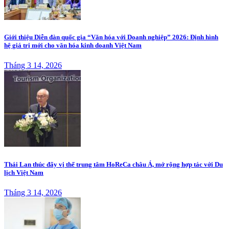
Giới thiệu Diễn đàn quốc gia “Văn hóa với Doanh nghiệp” 2026: Định hình
hệ giá trị mới cho văn hóa kinh doanh Việt Nam
Tháng 3 14, 2026
Thái Lan thúc đẩy vị thế trung tâm HoReCa châu Á, mở rộng hợp tác với Du
lịch Việt Nam
Tháng 3 14, 2026