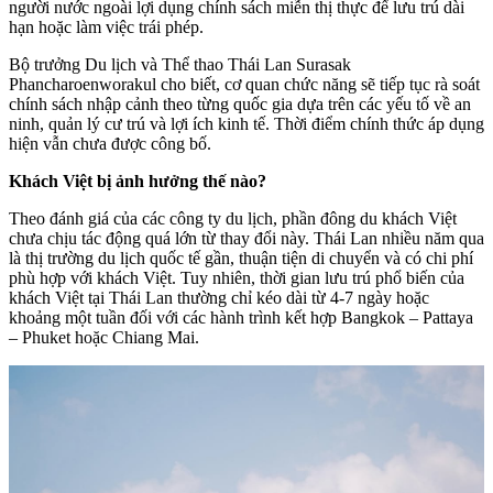
người nước ngoài lợi dụng chính sách miễn thị thực để lưu trú dài
hạn hoặc làm việc trái phép.
Bộ trưởng Du lịch và Thể thao Thái Lan Surasak
Phancharoenworakul cho biết, cơ quan chức năng sẽ tiếp tục rà soát
chính sách nhập cảnh theo từng quốc gia dựa trên các yếu tố về an
ninh, quản lý cư trú và lợi ích kinh tế. Thời điểm chính thức áp dụng
hiện vẫn chưa được công bố.
Khách Việt bị ảnh hưởng thế nào?
Theo đánh giá của các công ty du lịch, phần đông du khách Việt
chưa chịu tác động quá lớn từ thay đổi này. Thái Lan nhiều năm qua
là thị trường du lịch quốc tế gần, thuận tiện di chuyển và có chi phí
phù hợp với khách Việt. Tuy nhiên, thời gian lưu trú phổ biến của
khách Việt tại Thái Lan thường chỉ kéo dài từ 4-7 ngày hoặc
khoảng một tuần đối với các hành trình kết hợp Bangkok – Pattaya
– Phuket hoặc Chiang Mai.