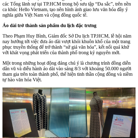
các Tổng lãnh sự tại TP.HCM trong bộ sưu tập “Đa sắc”, trên nền
ca khúc Hello Vietnam, tạo nên hình ảnh giao lưu văn hóa đầy ý
nghĩa giữa Việt Nam và cộng đồng quốc tế.
Áo dài trở thành sản phẩm du lịch đặc trưng
Theo Phạm Huy Bình, Giám đốc Sở Du lịch TP.HCM, lễ hội năm
nay hướng tới việc đưa áo dài vượt khỏi khuôn khổ của một trang
phục truyền thống để trở thành “sứ giả văn hóa”, kết nối quá khứ
với khát vọng phát triển của thành phố trong kỷ nguyên mới.
Một trong những hoạt động đáng chú ý là chương trình đồng diễn
dân vũ và diễu hành áo dài vào sáng 8/3 với khoảng 50.000 người
tham gia trên toàn thành phố, thể hiện tinh thần cộng đồng và niềm
tự hào văn hóa Việt.