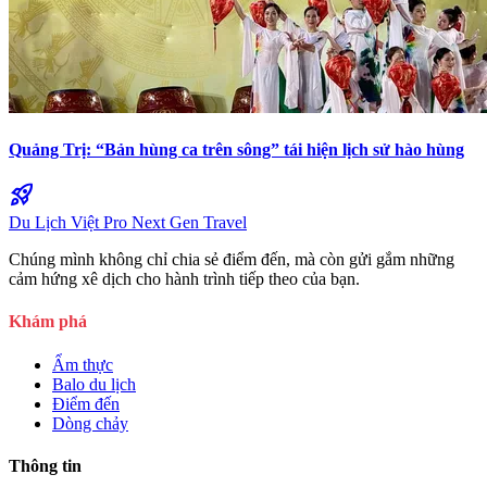
Quảng Trị: “Bản hùng ca trên sông” tái hiện lịch sử hào hùng
rocket_launch
Du Lịch Việt Pro
Next Gen Travel
Chúng mình không chỉ chia sẻ điểm đến, mà còn gửi gắm những
cảm hứng xê dịch cho hành trình tiếp theo của bạn.
Khám phá
Ẩm thực
Balo du lịch
Điểm đến
Dòng chảy
Thông tin