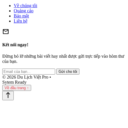
Về chúng tôi
Quảng cáo
Bảo mật
Liên hệ
mail
Kết nối ngay!
Đừng bỏ lỡ những bài viết hay nhất được gửi trực tiếp vào hòm thư
của bạn.
Gửi cho tôi
© 2026 Du Lịch Việt Pro •
Sytem Ready
Về đầu trang ↑
north