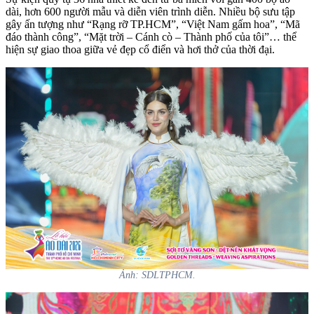
dài, hơn 600 người mẫu và diễn viên trình diễn. Nhiều bộ sưu tập
gây ấn tượng như “Rạng rỡ TP.HCM”, “Việt Nam gấm hoa”, “Mã
đáo thành công”, “Mặt trời – Cánh cò – Thành phố của tôi”… thể
hiện sự giao thoa giữa vẻ đẹp cổ điển và hơi thở của thời đại.
Ảnh: SDLTPHCM.