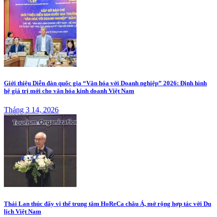
Giới thiệu Diễn đàn quốc gia “Văn hóa với Doanh nghiệp” 2026: Định hình
hệ giá trị mới cho văn hóa kinh doanh Việt Nam
Tháng 3 14, 2026
Thái Lan thúc đẩy vị thế trung tâm HoReCa châu Á, mở rộng hợp tác với Du
lịch Việt Nam