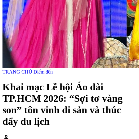
TRANG CHỦ
Điểm đến
Khai mạc Lễ hội Áo dài
TP.HCM 2026: “Sợi tơ vàng
son” tôn vinh di sản và thúc
đẩy du lịch
person