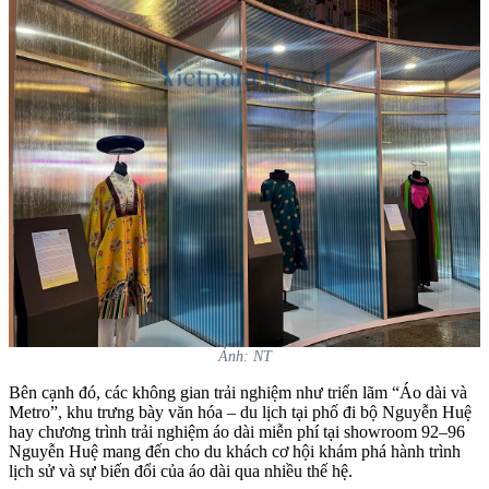
Ảnh: NT
Bên cạnh đó, các không gian trải nghiệm như triển lãm “Áo dài và
Metro”, khu trưng bày văn hóa – du lịch tại phố đi bộ Nguyễn Huệ
hay chương trình trải nghiệm áo dài miễn phí tại showroom 92–96
Nguyễn Huệ mang đến cho du khách cơ hội khám phá hành trình
lịch sử và sự biến đổi của áo dài qua nhiều thế hệ.