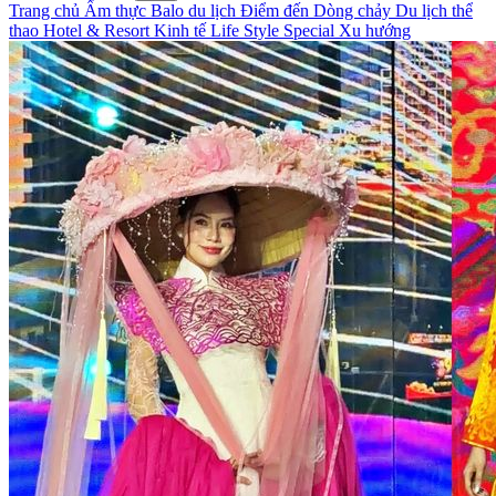
Trang chủ
Ẩm thực
Balo du lịch
Điểm đến
Dòng chảy
Du lịch thể
thao
Hotel & Resort
Kinh tế
Life Style
Special
Xu hướng