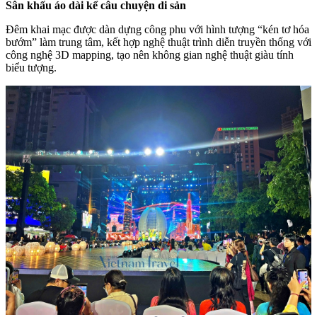
Sân khấu áo dài kể câu chuyện di sản
Đêm khai mạc được dàn dựng công phu với hình tượng “kén tơ hóa
bướm” làm trung tâm, kết hợp nghệ thuật trình diễn truyền thống với
công nghệ 3D mapping, tạo nên không gian nghệ thuật giàu tính
biểu tượng.