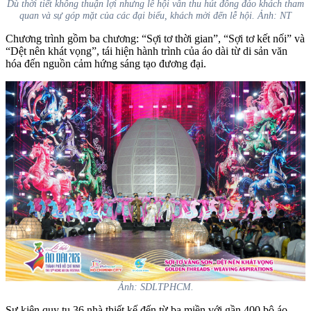
Dù thời tiết không thuận lợi nhưng lễ hội vẫn thu hút đông đảo khách tham
quan và sự góp mặt của các đại biểu, khách mời đến lễ hội. Ảnh: NT
Chương trình gồm ba chương: “Sợi tơ thời gian”, “Sợi tơ kết nối” và
“Dệt nên khát vọng”, tái hiện hành trình của áo dài từ di sản văn
hóa đến nguồn cảm hứng sáng tạo đương đại.
Ảnh: SDLTPHCM.
Sự kiện quy tụ 36 nhà thiết kế đến từ ba miền với gần 400 bộ áo