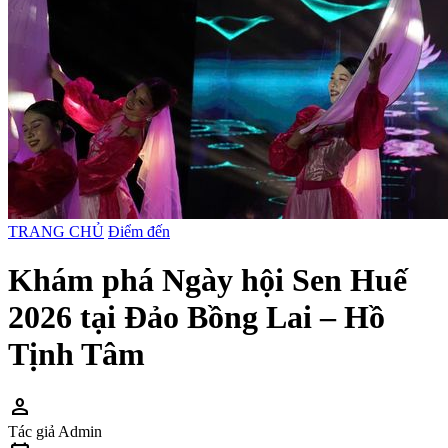
TRANG CHỦ
Điểm đến
Khám phá Ngày hội Sen Huế
2026 tại Đảo Bồng Lai – Hồ
Tịnh Tâm
person
Tác giả
Admin