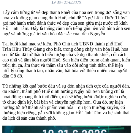
19 đến 21/6/2026.
Lấy cảm hứng từ vẻ đẹp thanh khiết của hoa sen trong đời sống văn
hóa và không gian cung đình Huế, chủ đề “Ngự Liên Thức Thủy”
gợi mở hành trình đánh thức vẻ đẹp của sen giữa mặt nước cổ kính
Hồ Tịnh Tâm. Đây là thắng cảnh nổi tiếng gắn liền với hình ảnh sen
ngự và những giá trị văn hóa đặc sắc của triều Nguyễn.
Tại buổi khai mạc sự kiện, Phó Chủ tịch UBND thành phố Huế
Trần Hữu Thùy Giang cho biết, trong dòng chảy văn hóa Huế, hoa
sen từ lâu đã trở thành biểu tượng của vẻ đẹp thanh khiết, cốt cách
cao nhã và tâm hồn người Huế. Sen hiện diện trong cảnh quan, kiến
trúc, thi ca, ẩm thực và thấm sâu vào đời sống tinh thần, thể hiện
triết lý sống thanh tao, nhân văn, hài hòa với thiên nhiên của người
dân Cố đô.
Từ những kết quả bước đầu và sự đón nhận tích cực của người dân,
du khách, thành phố Huế định hướng Ngày hội Sen không chỉ là
hoạt động mang tính thời điểm, mà sẽ từng bước được nghiên cứu,
tổ chức định kỳ, bài bản và chuyên nghiệp hơn. Qua đó, sự kiện
hướng tới trở thành sản phẩm văn hóa – du lịch thường xuyên, có
thương hiệu riêng, gắn với không gian Hồ Tịnh Tâm và hệ sinh thái
du lịch di sản của thành phố.