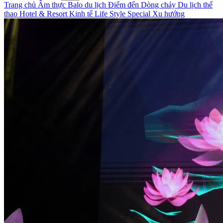
Trang chủ
Ẩm thực
Balo du lịch
Điểm đến
Dòng chảy
Du lịch thể
thao
Hotel & Resort
Kinh tế
Life Style
Special
Xu hướng