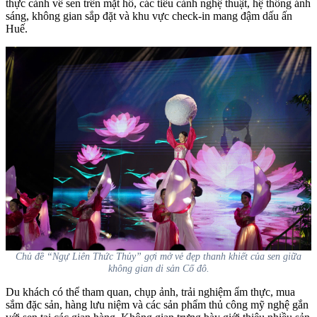
thực cảnh về sen trên mặt hồ, các tiểu cảnh nghệ thuật, hệ thống ánh
sáng, không gian sắp đặt và khu vực check-in mang đậm dấu ấn
Huế.
Chủ đề “Ngự Liên Thức Thủy” gợi mở vẻ đẹp thanh khiết của sen giữa
không gian di sản Cố đô.
Du khách có thể tham quan, chụp ảnh, trải nghiệm ẩm thực, mua
sắm đặc sản, hàng lưu niệm và các sản phẩm thủ công mỹ nghệ gắn