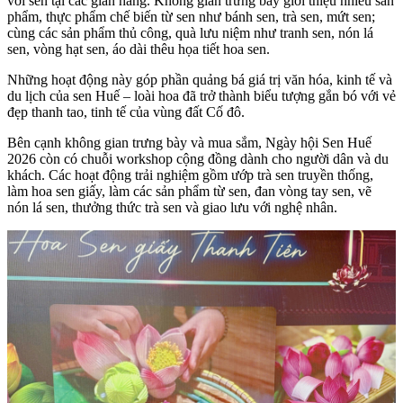
với sen tại các gian hàng. Không gian trưng bày giới thiệu nhiều sản
phẩm, thực phẩm chế biến từ sen như bánh sen, trà sen, mứt sen;
cùng các sản phẩm thủ công, quà lưu niệm như tranh sen, nón lá
sen, vòng hạt sen, áo dài thêu họa tiết hoa sen.
Những hoạt động này góp phần quảng bá giá trị văn hóa, kinh tế và
du lịch của sen Huế – loài hoa đã trở thành biểu tượng gắn bó với vẻ
đẹp thanh tao, tinh tế của vùng đất Cố đô.
Bên cạnh không gian trưng bày và mua sắm, Ngày hội Sen Huế
2026 còn có chuỗi workshop cộng đồng dành cho người dân và du
khách. Các hoạt động trải nghiệm gồm ướp trà sen truyền thống,
làm hoa sen giấy, làm các sản phẩm từ sen, đan vòng tay sen, vẽ
nón lá sen, thưởng thức trà sen và giao lưu với nghệ nhân.