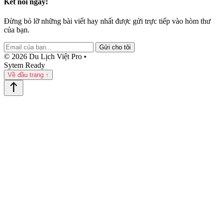
Kết nối ngay!
Đừng bỏ lỡ những bài viết hay nhất được gửi trực tiếp vào hòm thư
của bạn.
Gửi cho tôi
© 2026 Du Lịch Việt Pro •
Sytem Ready
Về đầu trang ↑
north