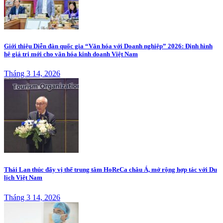
Giới thiệu Diễn đàn quốc gia “Văn hóa với Doanh nghiệp” 2026: Định hình
hệ giá trị mới cho văn hóa kinh doanh Việt Nam
Tháng 3 14, 2026
Thái Lan thúc đẩy vị thế trung tâm HoReCa châu Á, mở rộng hợp tác với Du
lịch Việt Nam
Tháng 3 14, 2026