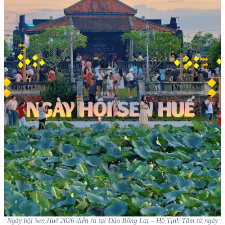
Ngày hội Sen Huế 2026 diễn ra tại Đảo Bồng Lai – Hồ Tịnh Tâm từ ngày