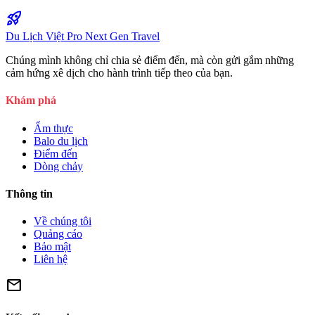
rocket_launch
Du Lịch Việt Pro
Next Gen Travel
Chúng mình không chỉ chia sẻ điểm đến, mà còn gửi gắm những
cảm hứng xê dịch cho hành trình tiếp theo của bạn.
Khám phá
Ẩm thực
Balo du lịch
Điểm đến
Dòng chảy
Thông tin
Về chúng tôi
Quảng cáo
Bảo mật
Liên hệ
mail