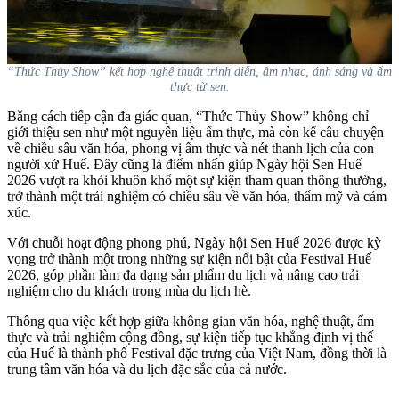
“Thức Thủy Show” kết hợp nghệ thuật trình diễn, âm nhạc, ánh sáng và ẩm
thực từ sen.
Bằng cách tiếp cận đa giác quan, “Thức Thủy Show” không chỉ
giới thiệu sen như một nguyên liệu ẩm thực, mà còn kể câu chuyện
về chiều sâu văn hóa, phong vị ẩm thực và nét thanh lịch của con
người xứ Huế. Đây cũng là điểm nhấn giúp Ngày hội Sen Huế
2026 vượt ra khỏi khuôn khổ một sự kiện tham quan thông thường,
trở thành một trải nghiệm có chiều sâu về văn hóa, thẩm mỹ và cảm
xúc.
Với chuỗi hoạt động phong phú, Ngày hội Sen Huế 2026 được kỳ
vọng trở thành một trong những sự kiện nổi bật của Festival Huế
2026, góp phần làm đa dạng sản phẩm du lịch và nâng cao trải
nghiệm cho du khách trong mùa du lịch hè.
Thông qua việc kết hợp giữa không gian văn hóa, nghệ thuật, ẩm
thực và trải nghiệm cộng đồng, sự kiện tiếp tục khẳng định vị thế
của Huế là thành phố Festival đặc trưng của Việt Nam, đồng thời là
trung tâm văn hóa và du lịch đặc sắc của cả nước.