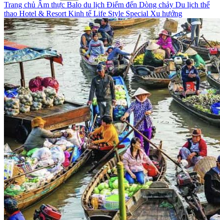
Trang chủ
Ẩm thực
Balo du lịch
Điểm đến
Dòng chảy
Du lịch thể
thao
Hotel & Resort
Kinh tế
Life Style
Special
Xu hướng