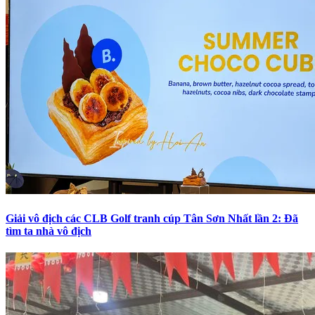
Giải vô địch các CLB Golf tranh cúp Tân Sơn Nhất lần 2: Đã
tìm ta nhà vô địch