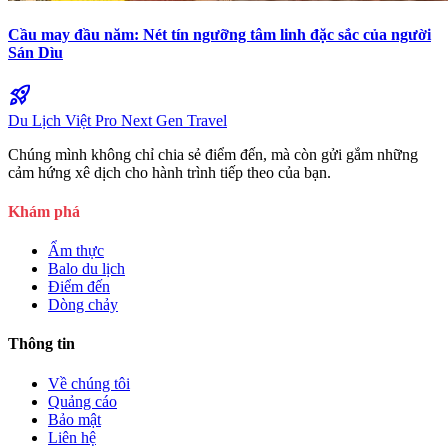
Cầu may đầu năm: Nét tín ngưỡng tâm linh đặc sắc của người
Sán Dìu
rocket_launch
Du Lịch Việt Pro
Next Gen Travel
Chúng mình không chỉ chia sẻ điểm đến, mà còn gửi gắm những
cảm hứng xê dịch cho hành trình tiếp theo của bạn.
Khám phá
Ẩm thực
Balo du lịch
Điểm đến
Dòng chảy
Thông tin
Về chúng tôi
Quảng cáo
Bảo mật
Liên hệ