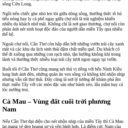
sông Cửu Long.
Ngồi trên chiếc ghe nhỏ len lỏi giữa dòng sông, thưởng thức tô hủ
tiếu nóng hay ly cà phê ngay giữa chợ nổi là trải nghiệm khiến
nhiều du khách nhớ mãi. Không chỉ là nơi giao thương, chợ nổi còn
phản ánh nét sinh hoạt độc đáo của người dân miền Tây qua nhiều
thế hệ.
Ngoài chợ nổi, Cần Thơ còn hấp dẫn bởi những vườn trái cây xanh
mát và các khu du lịch sinh thái đậm chất miền quê. Du khách có
thể đi xuồng qua những con rạch nhỏ, tận hưởng không khí trong
lành và thưởng thức nhiều loại trái cây tươi ngon ngay tại vườn.
Buổi tối ở Cần Thơ cũng mang nét thú vị riêng với bến Ninh Kiều
lung linh ánh đèn, những quán ăn ven sông và không khí nhộn nhịp
nhưng vẫn rất thư thái. Đây cũng là nơi lý tưởng để khám phá ẩm
thực miền Tây với các món đặc sản như bánh xèo, lẩu mắm hay cá
lóc nướng trui.
Cà Mau – Vùng đất cuối trời phương
Nam
Nếu Cần Thơ đại diện cho nét nhộn nhịp của miền Tây thì Cà Mau
lại mang vẻ đẹp hoang sơ và yên bình hơn. Là điểm cực Nam của