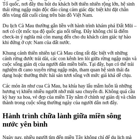
Tổ quốc, nơi đây thu hút du khách bởi thiên nhiên rộng lớn, hệ sinh
thái rừng ngập mặn độc đáo cùng cảm giác đặc biệt khi đặt chân
đến vùng đất cuối cùng trên bản đồ Việt Nam.
Du lịch Cà Mau
thường gắn liền với hành trình khám phá Đất Mũi –
nơi có cột mốc tọa độ quốc gia nổi tiếng. Đây không chỉ là điểm
check-in ý nghĩa mà còn mang đến cho du khách cảm giác tự hào
khi đứng ở cực Nam của đất nước.
Khung cảnh thiên nhiên tại Cà Mau cũng rất đặc biệt với những
cánh rừng đước trải dài, các con kênh len lỏi giữa rừng ngập mặn và
cuộc sống giản dị của người dân miền biển. Tại đây, bạn có thể trải
nghiệm đi cano xuyên rừng ngập mặn, tham quan hệ sinh thái đa
dạng hoặc thưởng thức hải sản tươi sống với mức giá khá dễ chịu.
Các món ăn như cua Cà Mau, ba khía hay lẩu mắm luôn là những
hương vị khiến nhiều người nhớ mãi sau chuyến đi. Không quá cầu
kỳ hay xa hoa, vẻ đẹp của miền Tây nằm ở chính sự giản dị và chân
thành trong cuộc sống thường ngày của người dân nơi đây.
Hành trình chữa lành giữa miền sông
nước yên bình
Ngày nay, nhiều người tìm đến miền Tây không chỉ để du lịch mà