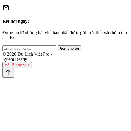
mail
Kết nối ngay!
Đừng bỏ lỡ những bài viết hay nhất được gửi trực tiếp vào hòm thư
của bạn.
Gửi cho tôi
© 2026 Du Lịch Việt Pro •
Sytem Ready
Về đầu trang ↑
north