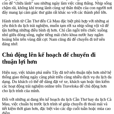
còn để “chữa lành” sau những ngày làm việc căng thẳng. Nhịp sống
chậm rãi, không khí trong lành cùng sự thân thiện của con người nơi
đây mang lại cảm giác thư giãn rất khác so với các thành phố lớn.
Hành trình từ Cần Thơ đến Cà Mau đặc biệt phù hợp với những ai
yêu thích du lịch trải nghiệm, muốn tạm rời xa nhịp sống vội vã để
tận hưởng những điều bình dị hơn. Chỉ cần ngồi trên chiếc xuồng
nhỏ giữa dòng sông, nghe tiếng mái chèo khua nước hay ngắm
hoàng hôn trên vùng đất cực Nam cũng đủ để chuyến đi trở nên
đáng nhớ.
Chủ động lên kế hoạch để chuyến đi
thuận lợi hơn
Hiện nay, việc khám phá miền Tây đã trở nên thuận tiện hơn nhờ hệ
thống giao thông ngày càng phát triển cùng nhiều dịch vụ du lịch đa
dạng. Du khách có thể dễ dàng đặt vé xe, khách sạn hoặc tìm kiếm
các hoạt động trải nghiệm online trên Traveloka để chủ động hơn
cho lịch trình của mình.
Đối với những ai đang lên kế hoạch du lịch Cần Thơ hay du lịch Cà
Mau, việc chuẩn bị trước lịch trình sẽ giúp chuyến đi thoải mái và
tiết kiệm thời gian hơn, đặc biệt vào các dịp cuối tuần hoặc mùa cao
điểm.