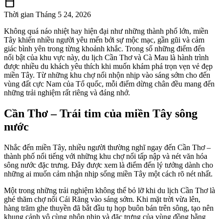
calendar_today
Thời gian
Tháng 5 24, 2026
Không quá náo nhiệt hay hiện đại như những thành phố lớn, miền
Tây khiến nhiều người yêu mến bởi sự mộc mạc, gần gũi và cảm
giác bình yên trong từng khoảnh khắc. Trong số những điểm đến
nổi bật của khu vực này, du lịch Cần Thơ và Cà Mau là hành trình
được nhiều du khách yêu thích khi muốn khám phá trọn vẹn vẻ đẹp
miền Tây. Từ những khu chợ nổi nhộn nhịp vào sáng sớm cho đến
vùng đất cực Nam của Tổ quốc, mỗi điểm dừng chân đều mang đến
những trải nghiệm rất riêng và đáng nhớ.
Cần Thơ – Trái tim của miền Tây sông
nước
Nhắc đến miền Tây, nhiều người thường nghĩ ngay đến Cần Thơ –
thành phố nổi tiếng với những khu chợ nổi tấp nập và nét văn hóa
sông nước đặc trưng. Đây được xem là điểm đến lý tưởng dành cho
những ai muốn cảm nhận nhịp sống miền Tây một cách rõ nét nhất.
Một trong những trải nghiệm không thể bỏ lỡ khi
du lịch Cần Thơ
là
ghé thăm chợ nổi Cái Răng vào sáng sớm. Khi mặt trời vừa lên,
hàng trăm ghe thuyền đã bắt đầu tụ họp buôn bán trên sông, tạo nên
khung cảnh vô cùng nhộn nhịp và đặc trưng của vùng đồng bằng