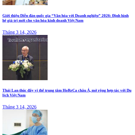
Giới thiệu Diễn đàn quốc gia “Văn hóa với Doanh nghiệp” 2026: Định hình
hệ giá trị mới cho văn hóa kinh doanh Việt Nam
Tháng 3 14, 2026
Thái Lan thúc đẩy vị thế trung tâm HoReCa châu Á, mở rộng hợp tác với Du
lịch Việt Nam
Tháng 3 14, 2026