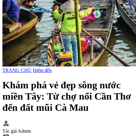
TRANG CHỦ
Điểm đến
Khám phá vẻ đẹp sông nước
miền Tây: Từ chợ nổi Cần Thơ
đến đất mũi Cà Mau
person
Tác giả
Admin