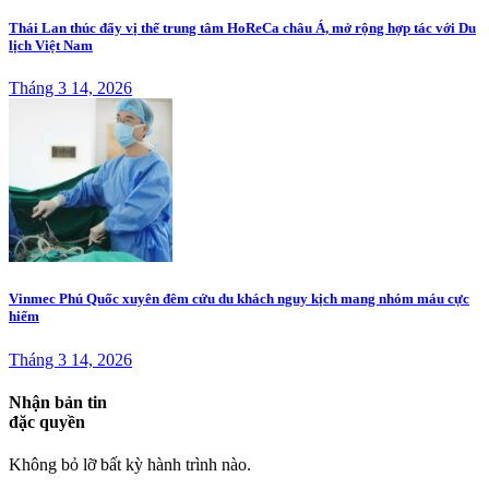
Thái Lan thúc đẩy vị thế trung tâm HoReCa châu Á, mở rộng hợp tác với Du
lịch Việt Nam
Tháng 3 14, 2026
Vinmec Phú Quốc xuyên đêm cứu du khách nguy kịch mang nhóm máu cực
hiếm
Tháng 3 14, 2026
Nhận bản tin
đặc quyền
Không bỏ lỡ bất kỳ hành trình nào.