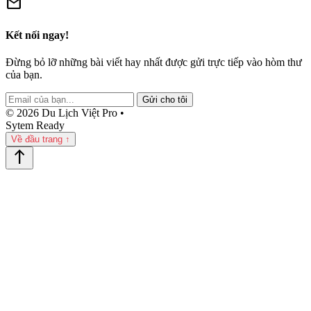
mail
Kết nối ngay!
Đừng bỏ lỡ những bài viết hay nhất được gửi trực tiếp vào hòm thư
của bạn.
Gửi cho tôi
© 2026 Du Lịch Việt Pro •
Sytem Ready
Về đầu trang ↑
north