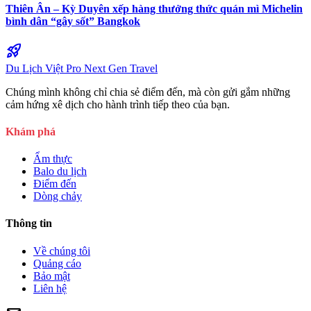
Thiên Ân – Kỳ Duyên xếp hàng thưởng thức quán mì Michelin
bình dân “gây sốt” Bangkok
rocket_launch
Du Lịch Việt Pro
Next Gen Travel
Chúng mình không chỉ chia sẻ điểm đến, mà còn gửi gắm những
cảm hứng xê dịch cho hành trình tiếp theo của bạn.
Khám phá
Ẩm thực
Balo du lịch
Điểm đến
Dòng chảy
Thông tin
Về chúng tôi
Quảng cáo
Bảo mật
Liên hệ