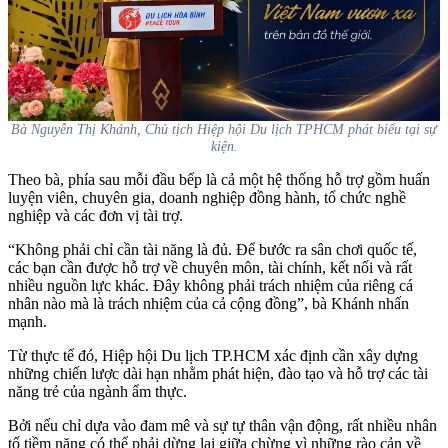
Bà Nguyễn Thị Khánh, Chủ tịch Hiệp hội Du lịch TPHCM phát biểu tại sự
kiện.
Theo bà, phía sau mỗi đầu bếp là cả một hệ thống hỗ trợ gồm huấn
luyện viên, chuyên gia, doanh nghiệp đồng hành, tổ chức nghề
nghiệp và các đơn vị tài trợ.
“Không phải chỉ cần tài năng là đủ. Để bước ra sân chơi quốc tế,
các bạn cần được hỗ trợ về chuyên môn, tài chính, kết nối và rất
nhiều nguồn lực khác. Đây không phải trách nhiệm của riêng cá
nhân nào mà là trách nhiệm của cả cộng đồng”, bà Khánh nhấn
mạnh.
Từ thực tế đó, Hiệp hội Du lịch TP.HCM xác định cần xây dựng
những chiến lược dài hạn nhằm phát hiện, đào tạo và hỗ trợ các tài
năng trẻ của ngành ẩm thực.
Bởi nếu chỉ dựa vào đam mê và sự tự thân vận động, rất nhiều nhân
tố tiềm năng có thể phải dừng lại giữa chừng vì những rào cản về