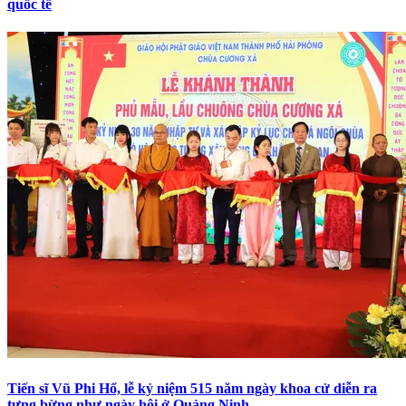
quốc tế
Tiến sĩ Vũ Phi Hổ, lễ kỷ niệm 515 năm ngày khoa cử diễn ra
tưng bừng như ngày hội ở Quảng Ninh