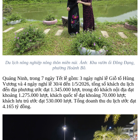
Du lịch nông nghiệp nông thôn miền núi. Ảnh: Khu vườn ổi Đồng Đạng,
phường Hoành Bồ.
Quảng Ninh, trong 7 ngày Tết lễ gồm: 3 ngày nghỉ lễ Giỗ tổ Hùng
Vương và 4 ngày nghỉ lễ 30/4 đến 1/5/2026, tổng số khách du lịch
đến địa phương ước đạt 1.345.000 lượt, trong đó khách nội địa đạt
khoảng 1.275.000 lượt, khách quốc tế đạt khoảng 70.000 lượt;
khách lưu trú ước đạt 530.000 lượt. Tổng doanh thu du lịch ước đạt
4.165 tỷ đồng.