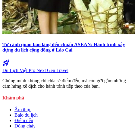
Từ cảnh quan bản làng đến chuẩn ASEAN: Hành trình xây
dựng du lịch cộng đồng ở Lào Cai
rocket_launch
Du Lịch Việt Pro
Next Gen Travel
Chúng mình không chỉ chia sẻ điểm đến, mà còn gửi gắm những
cảm hứng xê dịch cho hành trình tiếp theo của bạn.
Khám phá
Ẩm thực
Balo du lịch
Điểm đến
Dòng chảy