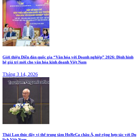
Giới thiệu Diễn đàn quốc gia “Văn hóa với Doanh nghiệp” 2026: Định hình
hệ giá trị mới cho văn hóa kinh doanh Việt Nam
Tháng 3 14, 2026
Thái Lan thúc đẩy vị thế trung tâm HoReCa châu Á, mở rộng hợp tác với Du
lịch Việt Nam