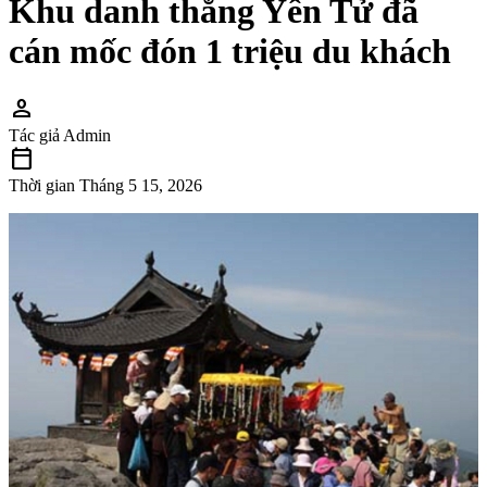
Khu danh thắng Yên Tử đã
cán mốc đón 1 triệu du khách
person
Tác giả
Admin
calendar_today
Thời gian
Tháng 5 15, 2026