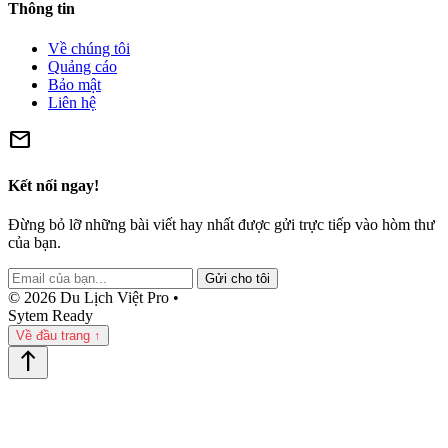
Thông tin
Về chúng tôi
Quảng cáo
Bảo mật
Liên hệ
mail
Kết nối ngay!
Đừng bỏ lỡ những bài viết hay nhất được gửi trực tiếp vào hòm thư
của bạn.
Gửi cho tôi
© 2026 Du Lịch Việt Pro •
Sytem Ready
Về đầu trang ↑
north