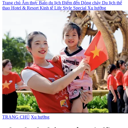
Trang chủ
Ẩm thực
Balo du lịch
Điểm đến
Dòng chảy
Du lịch thể
thao
Hotel & Resort
Kinh tế
Life Style
Special
Xu hướng
TRANG CHỦ
Xu hướng