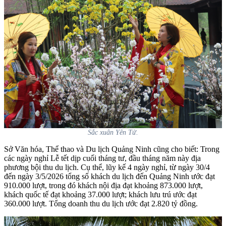
Sắc xuân Yên Tử.
Sở Văn hóa, Thể thao và Du lịch Quảng Ninh cũng cho biết: Trong
các ngày nghỉ Lễ tết dịp cuối tháng tư, đầu tháng năm này địa
phương bội thu du lịch. Cụ thể, lũy kế 4 ngày nghỉ, từ ngày 30/4
đến ngày 3/5/2026 tổng số khách du lịch đến Quảng Ninh ước đạt
910.000 lượt, trong đó khách nội địa đạt khoảng 873.000 lượt,
khách quốc tế đạt khoảng 37.000 lượt; khách lưu trú ước đạt
360.000 lượt. Tổng doanh thu du lịch ước đạt 2.820 tỷ đồng.