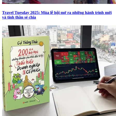
Travel Tuesday 2025: Mùa lễ hội mở ra những hành trình mới
và tinh thần sẻ chia