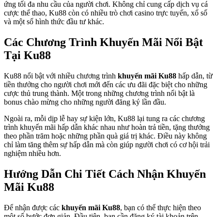
ứng tối đa nhu cầu của người chơi. Không chỉ cung cấp dịch vụ cá
cược thể thao, Ku88 còn có nhiều trò chơi casino trực tuyến, xổ số
và một số hình thức đầu tư khác.
Các Chương Trình Khuyến Mãi Nổi Bật
Tại Ku88
Ku88 nổi bật với nhiều chương trình
khuyến mãi Ku88
hấp dẫn, từ
tiền thưởng cho người chơi mới đến các ưu đãi đặc biệt cho những
cược thủ trung thành. Một trong những chương trình nổi bật là
bonus chào mừng cho những người đăng ký lần đầu.
Ngoài ra, mỗi dịp lễ hay sự kiện lớn, Ku88 lại tung ra các chương
trình khuyến mãi hấp dẫn khác nhau như hoàn trả tiền, tặng thưởng
theo phần trăm hoặc những phần quà giá trị khác. Điều này không
chỉ làm tăng thêm sự hấp dẫn mà còn giúp người chơi có cơ hội trải
nghiệm nhiều hơn.
Hướng Dẫn Chi Tiết Cách Nhận Khuyến
Mãi Ku88
Để nhận được các
khuyến mãi Ku88
, bạn có thể thực hiện theo
một số bước đơn giản. Đầu tiên, bạn cần đăng ký tài khoản trên