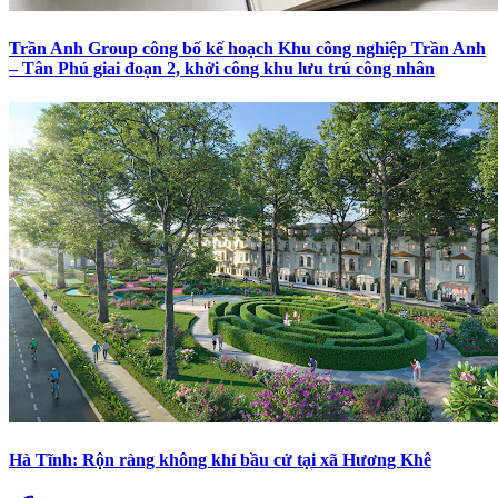
Trần Anh Group công bố kế hoạch Khu công nghiệp Trần Anh
– Tân Phú giai đoạn 2, khởi công khu lưu trú công nhân
Hà Tĩnh: Rộn ràng không khí bầu cử tại xã Hương Khê