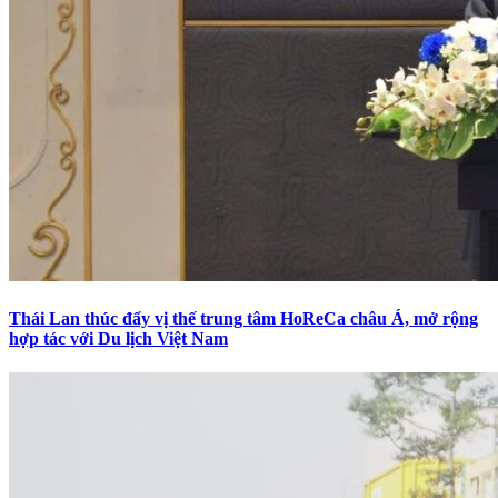
Thái Lan thúc đẩy vị thế trung tâm HoReCa châu Á, mở rộng
hợp tác với Du lịch Việt Nam