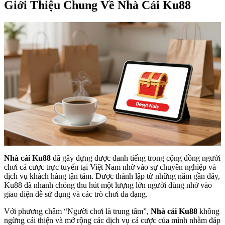
Giới Thiệu Chung Về Nhà Cái Ku88
Nhà cái Ku88
đã gây dựng được danh tiếng trong cộng đồng người
chơi cá cược trực tuyến tại Việt Nam nhờ vào sự chuyên nghiệp và
dịch vụ khách hàng tận tâm. Được thành lập từ những năm gần đây,
Ku88 đã nhanh chóng thu hút một lượng lớn người dùng nhờ vào
giao diện dễ sử dụng và các trò chơi đa dạng.
Với phương châm “Người chơi là trung tâm”,
Nhà cái Ku88
không
ngừng cải thiện và mở rộng các dịch vụ cá cược của mình nhằm đáp