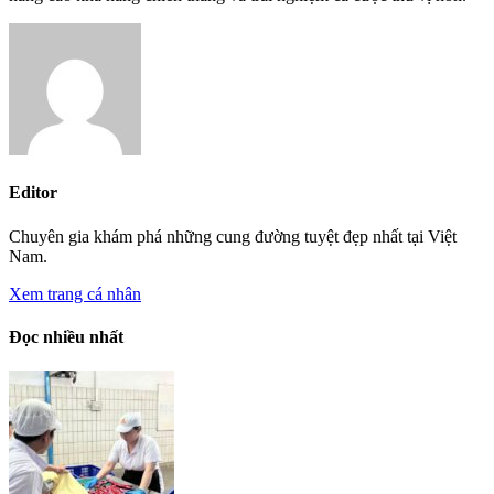
Editor
Chuyên gia khám phá những cung đường tuyệt đẹp nhất tại Việt
Nam.
Xem trang cá nhân
Đọc nhiều nhất