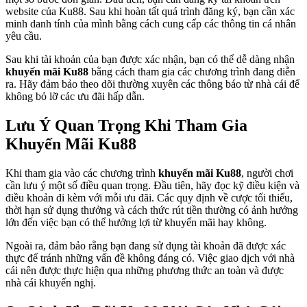
website của Ku88. Sau khi hoàn tất quá trình đăng ký, bạn cần xác
minh danh tính của mình bằng cách cung cấp các thông tin cá nhân
yêu cầu.
Sau khi tài khoản của bạn được xác nhận, bạn có thể dễ dàng nhận
khuyến mãi Ku88
bằng cách tham gia các chương trình đang diễn
ra. Hãy đảm bảo theo dõi thường xuyên các thông báo từ nhà cái để
không bỏ lỡ các ưu đãi hấp dẫn.
Lưu Ý Quan Trọng Khi Tham Gia
Khuyến Mãi Ku88
Khi tham gia vào các chương trình
khuyến mãi Ku88
, người chơi
cần lưu ý một số điều quan trọng. Đầu tiên, hãy đọc kỹ điều kiện và
điều khoản đi kèm với mỗi ưu đãi. Các quy định về cược tối thiểu,
thời hạn sử dụng thưởng và cách thức rút tiền thường có ảnh hưởng
lớn đến việc bạn có thể hưởng lợi từ khuyến mãi hay không.
Ngoài ra, đảm bảo rằng bạn đang sử dụng tài khoản đã được xác
thực để tránh những vấn đề không đáng có. Việc giao dịch với nhà
cái nên được thực hiện qua những phương thức an toàn và được
nhà cái khuyến nghị.