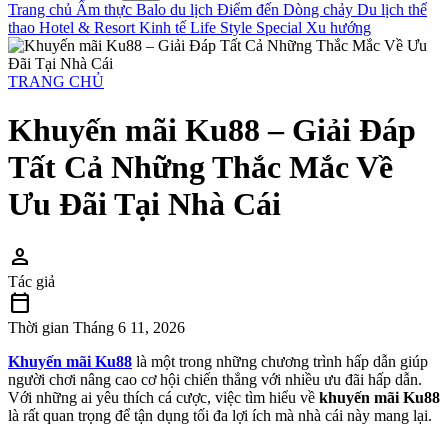
Trang chủ
Ẩm thực
Balo du lịch
Điểm đến
Dòng chảy
Du lịch thể
thao
Hotel & Resort
Kinh tế
Life Style
Special
Xu hướng
TRANG CHỦ
Khuyến mãi Ku88 – Giải Đáp
Tất Cả Những Thắc Mắc Về
Ưu Đãi Tại Nhà Cái
person
Tác giả
calendar_today
Thời gian
Tháng 6 11, 2026
Khuyến mãi Ku88
là một trong những chương trình hấp dẫn giúp
người chơi nâng cao cơ hội chiến thắng với nhiều ưu đãi hấp dẫn.
Với những ai yêu thích cá cược, việc tìm hiểu về
khuyến mãi Ku88
là rất quan trọng để tận dụng tối đa lợi ích mà nhà cái này mang lại.