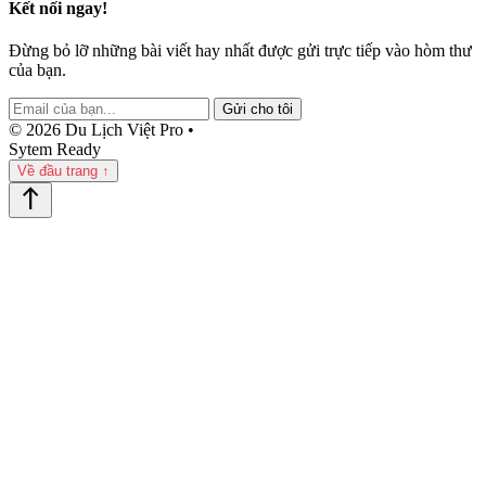
Kết nối ngay!
Đừng bỏ lỡ những bài viết hay nhất được gửi trực tiếp vào hòm thư
của bạn.
Gửi cho tôi
© 2026 Du Lịch Việt Pro •
Sytem Ready
Về đầu trang ↑
north