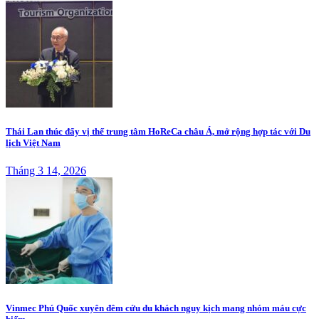
Thái Lan thúc đẩy vị thế trung tâm HoReCa châu Á, mở rộng hợp tác với Du
lịch Việt Nam
Tháng 3 14, 2026
Vinmec Phú Quốc xuyên đêm cứu du khách nguy kịch mang nhóm máu cực