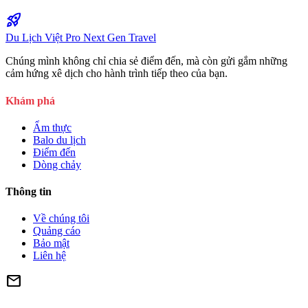
rocket_launch
Du Lịch Việt Pro
Next Gen Travel
Chúng mình không chỉ chia sẻ điểm đến, mà còn gửi gắm những
cảm hứng xê dịch cho hành trình tiếp theo của bạn.
Khám phá
Ẩm thực
Balo du lịch
Điểm đến
Dòng chảy
Thông tin
Về chúng tôi
Quảng cáo
Bảo mật
Liên hệ
mail