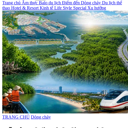
Trang chủ
Ẩm thực
Balo du lịch
Điểm đến
Dòng chảy
Du lịch thể
thao
Hotel & Resort
Kinh tế
Life Style
Special
Xu hướng
TRANG CHỦ
Dòng chảy