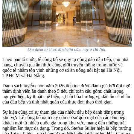
Địa điểm tổ chức Michelin năm nay ở Hà Nội.
Theo ban tổ chức, lễ công bố sẽ quy tụ đông đảo đầu bếp, chủ nhà
hàng, chuyên gia ẩm thực cùng giới truyền thông trong nước và
quốc tế nhằm tôn vinh những cơ sở ăn uống nổi bật tại Hà Nội,
TP.HCM và Đà Nẵng.
Danh sách tuyển chọn năm 2026 tiếp tục được đánh giá bởi đội ngũ
thẩm định viên ẩn danh theo 5 tiêu chí toàn cầu gồm: chất lượng
nguyên liệu, kỹ thuật chế biến, sự hài hòa hương vị, dấu ấn cá nhân
của đầu bếp và tính nhất quán của thực đơn theo thời gian.
Sự kiện cũng có sự tham gia của nhiều đầu bếp danh tiếng trong
khu vực Lễ công bố năm nay còn có sự góp mặt của các đầu bếp
khách mời từ nhiều quốc gia trong khu vực, mang đến những trải
nghiệm ẩm thực đa dạng. Trong đó, Stefan Stiller hiện là bếp trưởng
của Taian Table – nhà hàng 3 sao Michelin tại Thượng Hải. Garima