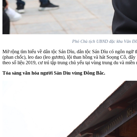
Phó Chủ tịch UBND đặc khu Vân Đồn Đ
Mở rộng tìm hiểu về dân tộc Sán Dìu, dân tộc Sán Dìu có ngôn ngữ 
(phan chốc), leo dao (leo gươm), lội than hồng và hát Soọng Cô, đây
theo số liệu 2019, cư trú tập trung chủ yếu tại vùng trung du và miền 
Tỏa sáng văn hóa người Sán Dìu vùng Đông Bắc.