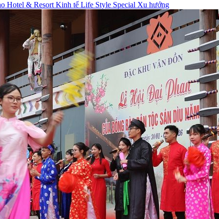
hao
Hotel & Resort
Kinh tế
Life Style
Special
Xu hướng