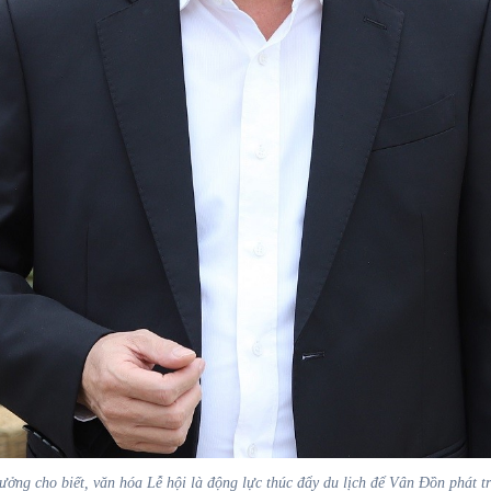
 cho biết, văn hóa Lễ hội là động lực thúc đẩy du lịch để Vân Đồn phát triển