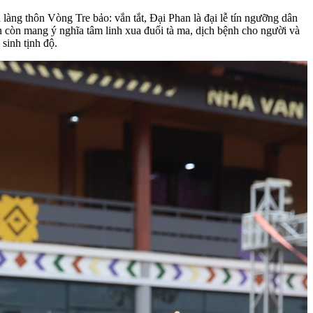
 làng thôn Vòng Tre bảo: vắn tắt, Đại Phan là đại lễ tín ngưỡng dân
 còn mang ý nghĩa tâm linh xua đuổi tà ma, dịch bệnh cho người và
 sinh tịnh độ.