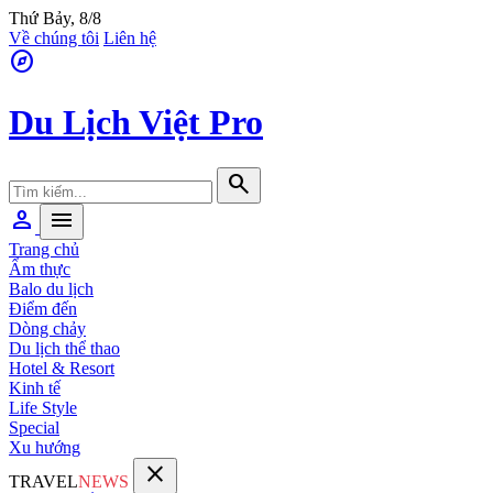
Thứ Bảy, 8/8
Về chúng tôi
Liên hệ
explore
Du Lịch Việt Pro
search
person
menu
Trang chủ
Ẩm thực
Balo du lịch
Điểm đến
Dòng chảy
Du lịch thể thao
Hotel & Resort
Kinh tế
Life Style
Special
Xu hướng
close
TRAVEL
NEWS