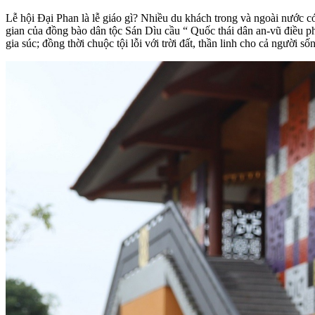
Lễ hội Đại Phan là lễ giáo gì? Nhiều du khách trong và ngoài nước có
gian của đồng bào dân tộc Sán Dìu cầu “ Quốc thái dân an-vũ điều p
gia súc; đồng thời chuộc tội lỗi với trời đất, thần linh cho cả người s