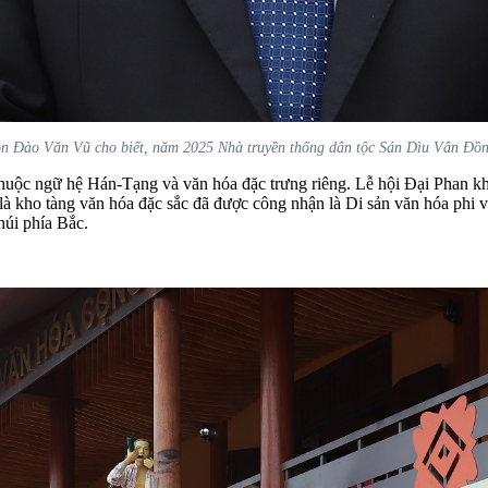
ào Văn Vũ cho biết, năm 2025 Nhà truyền thống dân tộc Sán Dìu Vân Đồn đón
thuộc ngữ hệ Hán-Tạng và văn hóa đặc trưng riêng.
Lễ hội Đại Phan kh
 là kho tàng văn hóa đặc sắc đã được công nhận là Di sản văn hóa phi 
núi phía Bắc.