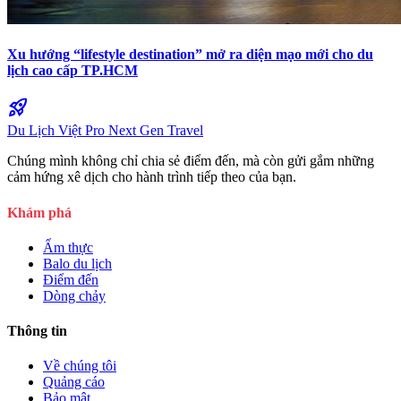
Xu hướng “lifestyle destination” mở ra diện mạo mới cho du
lịch cao cấp TP.HCM
rocket_launch
Du Lịch Việt Pro
Next Gen Travel
Chúng mình không chỉ chia sẻ điểm đến, mà còn gửi gắm những
cảm hứng xê dịch cho hành trình tiếp theo của bạn.
Khám phá
Ẩm thực
Balo du lịch
Điểm đến
Dòng chảy
Thông tin
Về chúng tôi
Quảng cáo
Bảo mật