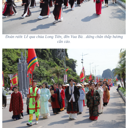
Đoàn rước Lễ qua chùa Long Tiên, đền Vua Bà…dừng chân thắp hương
cẩn cáo.