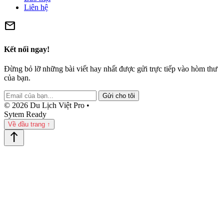
Liên hệ
mail
Kết nối ngay!
Đừng bỏ lỡ những bài viết hay nhất được gửi trực tiếp vào hòm thư
của bạn.
Gửi cho tôi
© 2026 Du Lịch Việt Pro •
Sytem Ready
Về đầu trang ↑
north