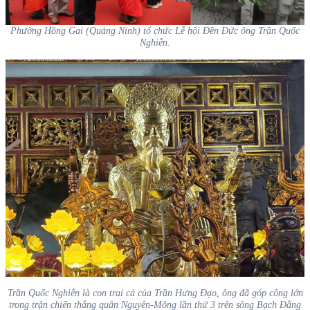
Phường Hồng Gai (Quảng Ninh) tổ chức Lễ hội Đền Đức ông Trần Quốc
Nghiễn.
Trần Quốc Nghiễn là con trai cả của Trần Hưng Đạo, ông đã góp công lớn
trong trận chiến thắng quân Nguyên-Mông lần thứ 3 trên sông Bạch Đằng