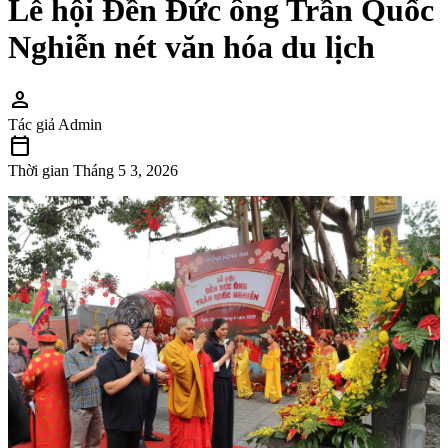
Lễ hội Đền Đức ông Trần Quốc
Nghiễn nét văn hóa du lịch
person
Tác giả
Admin
calendar_today
Thời gian
Tháng 5 3, 2026