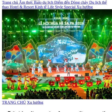
Trang chủ
Ẩm thực
Balo du lịch
Điểm đến
Dòng chảy
Du lịch thể
thao
Hotel & Resort
Kinh tế
Life Style
Special
Xu hướng
TRANG CHỦ
Xu hướng