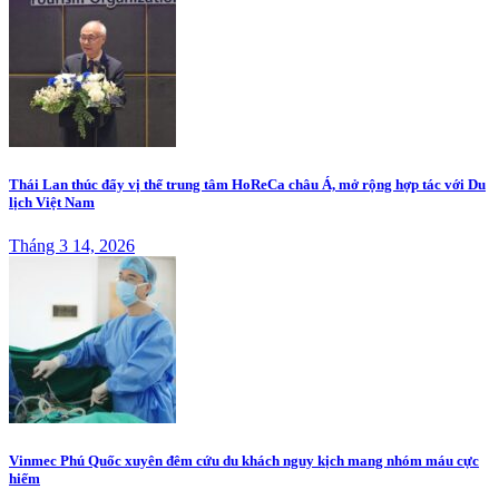
Thái Lan thúc đẩy vị thế trung tâm HoReCa châu Á, mở rộng hợp tác với Du
lịch Việt Nam
Tháng 3 14, 2026
Vinmec Phú Quốc xuyên đêm cứu du khách nguy kịch mang nhóm máu cực
hiếm