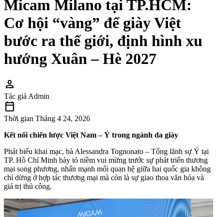
Micam Milano tại TP.HCM:
Cơ hội “vàng” để giày Việt
bước ra thế giới, định hình xu
hướng Xuân – Hè 2027
person
Tác giả
Admin
calendar_today
Thời gian
Tháng 4 24, 2026
Kết nối chiến lược Việt Nam – Ý trong ngành da giày
Phát biểu khai mạc, bà Alessandra Tognonato – Tổng lãnh sự Ý tại
TP. Hồ Chí Minh bày tỏ niềm vui mừng trước sự phát triển thương
mại song phương, nhấn mạnh mối quan hệ giữa hai quốc gia không
chỉ dừng ở hợp tác thương mại mà còn là sự giao thoa văn hóa và
giá trị thủ công.