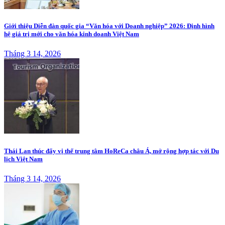
Giới thiệu Diễn đàn quốc gia “Văn hóa với Doanh nghiệp” 2026: Định hình
hệ giá trị mới cho văn hóa kinh doanh Việt Nam
Tháng 3 14, 2026
Thái Lan thúc đẩy vị thế trung tâm HoReCa châu Á, mở rộng hợp tác với Du
lịch Việt Nam
Tháng 3 14, 2026