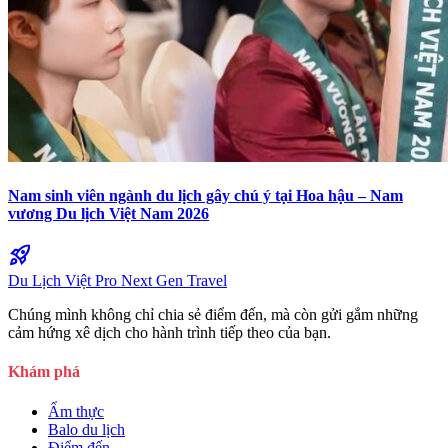
Nam sinh viên ngành du lịch gây chú ý tại Hoa hậu – Nam
vương Du lịch Việt Nam 2026
rocket_launch
Du Lịch Việt Pro
Next Gen Travel
Chúng mình không chỉ chia sẻ điểm đến, mà còn gửi gắm những
cảm hứng xê dịch cho hành trình tiếp theo của bạn.
Khám phá
Ẩm thực
Balo du lịch
Điểm đến