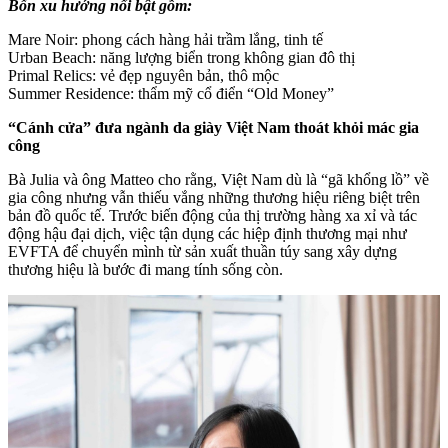
Bốn xu hướng nổi bật gồm:
Mare Noir: phong cách hàng hải trầm lắng, tinh tế
Urban Beach: năng lượng biển trong không gian đô thị
Primal Relics: vẻ đẹp nguyên bản, thô mộc
Summer Residence: thẩm mỹ cổ điển “Old Money”
“Cánh cửa” đưa ngành da giày Việt Nam thoát khỏi mác gia
công
Bà Julia và ông Matteo cho rằng, Việt Nam dù là “gã khổng lồ” về
gia công nhưng vẫn thiếu vắng những thương hiệu riêng biệt trên
bản đồ quốc tế. Trước biến động của thị trường hàng xa xỉ và tác
động hậu đại dịch, việc tận dụng các hiệp định thương mại như
EVFTA để chuyển mình từ sản xuất thuần túy sang xây dựng
thương hiệu là bước đi mang tính sống còn.