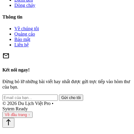
Dòng chảy
Thông tin
Về chúng tôi
Quảng cáo
Bảo mật
Liên hệ
mail
Kết nối ngay!
Đừng bỏ lỡ những bài viết hay nhất được gửi trực tiếp vào hòm thư
của bạn.
Gửi cho tôi
© 2026 Du Lịch Việt Pro •
Sytem Ready
Về đầu trang ↑
north