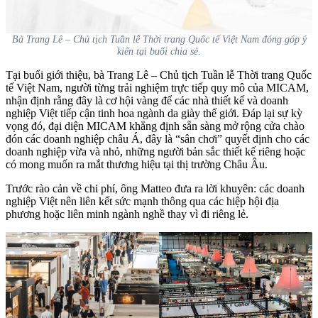
Bà Trang Lê – Chủ tịch Tuần lễ Thời trang Quốc tế Việt Nam đóng góp ý
kiến tại buổi chia sẻ.
Tại buổi giới thiệu, bà Trang Lê – Chủ tịch Tuần lễ Thời trang Quốc
tế Việt Nam, người từng trải nghiệm trực tiếp quy mô của MICAM,
nhận định rằng đây là cơ hội vàng để các nhà thiết kế và doanh
nghiệp Việt tiếp cận tinh hoa ngành da giày thế giới. Đáp lại sự kỳ
vọng đó, đại diện MICAM khẳng định sẵn sàng mở rộng cửa chào
đón các doanh nghiệp châu Á, đây là “sân chơi” quyết định cho các
doanh nghiệp vừa và nhỏ, những người bản sắc thiết kế riêng hoặc
có mong muốn ra mắt thương hiệu tại thị trường Châu Âu.
Trước rào cản về chi phí, ông Matteo đưa ra lời khuyên: các doanh
nghiệp Việt nên liên kết sức mạnh thông qua các hiệp hội địa
phương hoặc liên minh ngành nghề thay vì đi riêng lẻ.