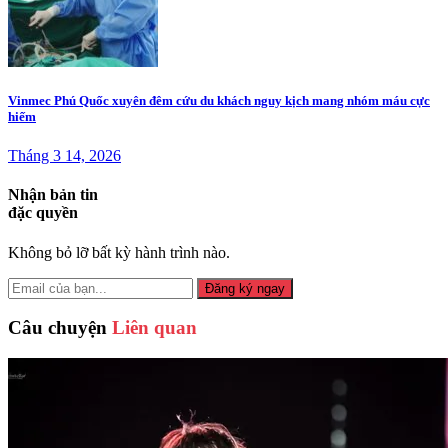
Vinmec Phú Quốc xuyên đêm cứu du khách nguy kịch mang nhóm máu cực
hiếm
Tháng 3 14, 2026
Nhận bản tin
đặc quyền
Không bỏ lỡ bất kỳ hành trình nào.
Đăng ký ngay
Câu chuyện
Liên quan