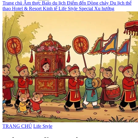
Trang chủ
Ẩm thực
Balo du lịch
Điểm đến
Dòng chảy
Du lịch thể
thao
Hotel & Resort
Kinh tế
Life Style
Special
Xu hướng
TRANG CHỦ
Life Style