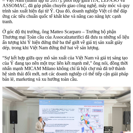
– Việt Nam (thành lập từ 2017), phối hợp giữa ITA, LEFASO và
ASSOMAC, đã góp phần chuyển giao công nghệ, máy móc và quy
trình sản xuất hiện đại từ Ý. Qua đó, doanh nghiệp Việt có thể đáp
ứng các tiêu chuẩn quốc tế khắt khe và nâng cao năng lực cạnh
tranh.
Ở góc độ thị trường, ông Matteo Scarparo – Trưởng bộ phận
Thương mại Toàn cầu của Assocalzaturifici đã đưa ra những số liệu
ấn tượng khi Ý hiện đứng thứ ba thế giới về giá trị sản xuất giày
dép, trong khi Việt Nam đứng thứ hai về sản lượng.
“Sự kết hợp giữa quy mô sản xuất của Việt Nam và giá trị sáng tạo
của Ý đang tạo nên một trục liên kết mạnh mẽ,” ông nói, đồng thời
nhấn mạnh MICAM Milano không chỉ là hội chợ mà đã trở thành
hệ sinh thái đổi mới, nơi các doanh nghiệp có thể tiếp cận giải pháp
bán lẻ, marketing và xu hướng toàn cầu.