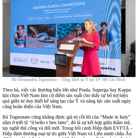
Bà Alessandra Tognonato – Tổng lãnh sự Ý tại TP. Hồ Chí Minh.
Theo bà, việc các thương hiệu lớn như Prada, Superga hay Kappa
lựa chọn Việt Nam làm cứ điểm sản xuất cho thấy sự bổ trợ hiệu
quả giữa tư duy thiết kế sáng tạo của Ý và năng lực sản xuất ngày
càng hoàn thiện của Việt Nam.
Bà Tognonato cũng khẳng định: giá trị cốt lõi của “Made in Italy”
nằm ở triết lý “il bello e ben fatto”, đó là sự kết hợp giữa thẩm mỹ,
tay nghề thủ công và đổi mới. Trong bối cảnh Hiệp định EVFTA –
Hiệp định thương mại tự do giữa Việt Nam và Liên minh châu Âu