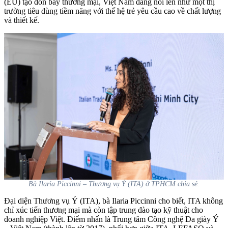
(EU)
tạo đòn bẩy thương mại, Việt Nam đang nổi lên như một thị
trường tiêu dùng tiềm năng với thế hệ trẻ yêu cầu cao về chất lượng
và thiết kế.
Bà Ilaria Piccinni – Thương vụ Ý (ITA) ở TPHCM chia sẻ.
Đại diện Thương vụ Ý (ITA), bà Ilaria Piccinni cho biết, ITA không
chỉ xúc tiến thương mại mà còn tập trung đào tạo kỹ thuật cho
doanh nghiệp Việt. Điểm nhấn là Trung tâm Công nghệ Da giày Ý