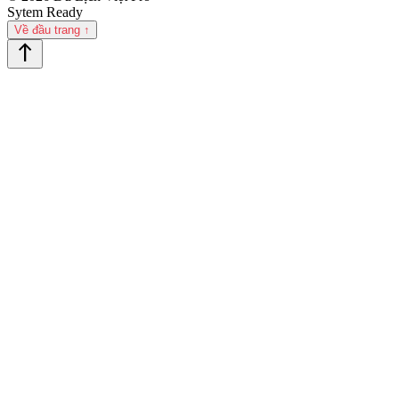
Sytem Ready
Về đầu trang ↑
north