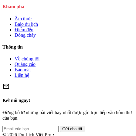
Khám phá
Ẩm thực
Balo du lịch
Điểm đến
Dòng chảy
Thông tin
Về chúng tôi
Quảng cáo
Bảo mật
Liên hệ
mail
Kết nối ngay!
Đừng bỏ lỡ những bài viết hay nhất được gửi trực tiếp vào hòm thư
của bạn.
Gửi cho tôi
© 2026 Du Lịch Việt Pro •