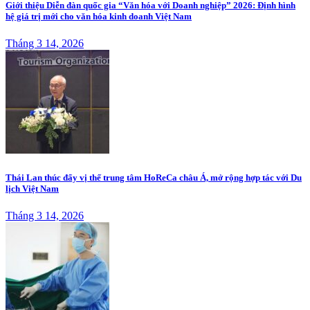
Giới thiệu Diễn đàn quốc gia “Văn hóa với Doanh nghiệp” 2026: Định hình
hệ giá trị mới cho văn hóa kinh doanh Việt Nam
Tháng 3 14, 2026
Thái Lan thúc đẩy vị thế trung tâm HoReCa châu Á, mở rộng hợp tác với Du
lịch Việt Nam
Tháng 3 14, 2026