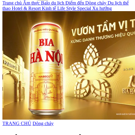
Trang chủ
Ẩm thực
Balo du lịch
Điểm đến
Dòng chảy
Du lịch thể
thao
Hotel & Resort
Kinh tế
Life Style
Special
Xu hướng
TRANG CHỦ
Dòng chảy