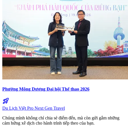
Phường Mông Dương Đại hội Thể thao 2026
rocket_launch
Du Lịch Việt Pro
Next Gen Travel
Chúng mình không chỉ chia sẻ điểm đến, mà còn gửi gắm những
cảm hứng xê dịch cho hành trình tiếp theo của bạn.