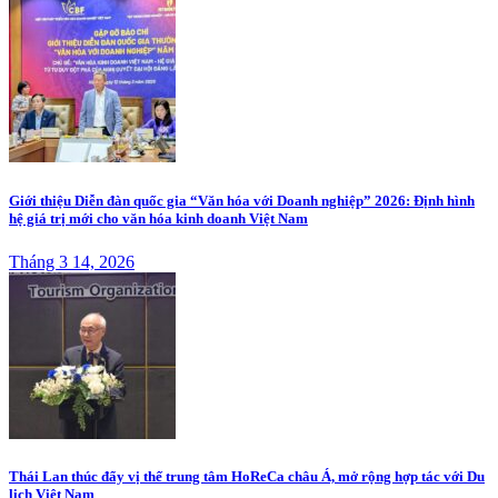
Giới thiệu Diễn đàn quốc gia “Văn hóa với Doanh nghiệp” 2026: Định hình
hệ giá trị mới cho văn hóa kinh doanh Việt Nam
Tháng 3 14, 2026
Thái Lan thúc đẩy vị thế trung tâm HoReCa châu Á, mở rộng hợp tác với Du
lịch Việt Nam