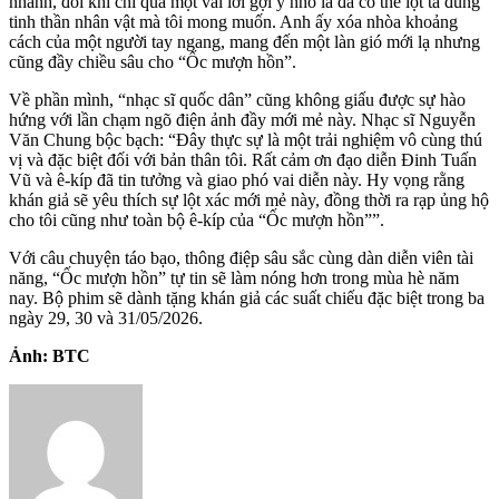
nhanh, đôi khi chỉ qua một vài lời gợi ý nhỏ là đã có thể lột tả đúng
tinh thần nhân vật mà tôi mong muốn. Anh ấy xóa nhòa khoảng
cách của một người tay ngang, mang đến một làn gió mới lạ nhưng
cũng đầy chiều sâu cho “Ốc mượn hồn”.
Về phần mình, “nhạc sĩ quốc dân” cũng không giấu được sự hào
hứng với lần chạm ngõ điện ảnh đầy mới mẻ này. Nhạc sĩ Nguyễn
Văn Chung bộc bạch: “Đây thực sự là một trải nghiệm vô cùng thú
vị và đặc biệt đối với bản thân tôi. Rất cảm ơn đạo diễn Đinh Tuấn
Vũ và ê-kíp đã tin tưởng và giao phó vai diễn này. Hy vọng rằng
khán giả sẽ yêu thích sự lột xác mới mẻ này, đồng thời ra rạp ủng hộ
cho tôi cũng như toàn bộ ê-kíp của “Ốc mượn hồn””.
Với câu chuyện táo bạo, thông điệp sâu sắc cùng dàn diễn viên tài
năng, “Ốc mượn hồn” tự tin sẽ làm nóng hơn trong mùa hè năm
nay. Bộ phim sẽ dành tặng khán giả các suất chiếu đặc biệt trong ba
ngày 29, 30 và 31/05/2026.
Ảnh: BTC