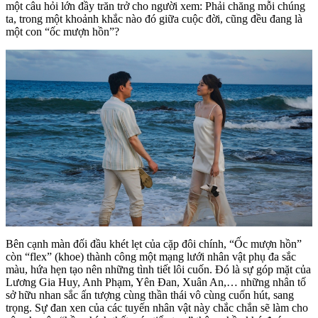
một câu hỏi lớn đầy trăn trở cho người xem: Phải chăng mỗi chúng
ta, trong một khoảnh khắc nào đó giữa cuộc đời, cũng đều đang là
một con “ốc mượn hồn”?
Bên cạnh màn đối đầu khét lẹt của cặp đôi chính, “Ốc mượn hồn”
còn “flex” (khoe) thành công một mạng lưới nhân vật phụ đa sắc
màu, hứa hẹn tạo nên những tình tiết lôi cuốn. Đó là sự góp mặt của
Lương Gia Huy, Anh Phạm, Yên Đan, Xuân An,… những nhân tố
sở hữu nhan sắc ấn tượng cùng thần thái vô cùng cuốn hút, sang
trọng. Sự đan xen của các tuyến nhân vật này chắc chắn sẽ làm cho