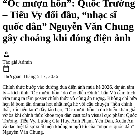
“Ốc mượn hồn”: Quốc Trường
– Tiểu Vy đối đầu, “nhạc sĩ
quốc dân” Nguyễn Văn Chung
gây choáng khi đóng điện ảnh
person
Tác giả
Admin
calendar_today
Thời gian
Tháng 5 17, 2026
Chính thức bước vào đường đua điện ảnh mùa hè 2026, dự án tâm
lý – kịch tính “Ốc mượn hồn” do đạo diễn Đinh Tuấn Vũ cầm trịch
vừa tung ra tấm poster chính thức vô cùng ấn tượng. Không chỉ hứa
hẹn là bom tấn drama hot nhất mùa hè với câu chuyện “hồn chính
thất, xác tiểu tam” đầy táo bạo, “Ốc mượn hồn” còn khiến khán giả
vỡ òa khi chính thức khoe trọn dàn cast toàn visual cực phẩm: Quốc
Trường, Tiểu Vy, Lương Gia Huy, Anh Phạm, Yên Đan, Xuân An
và đặc biệt là sự xuất hiện không ai ngờ tới của “nhạc sĩ quốc dân”
Nguyễn Văn Chung.