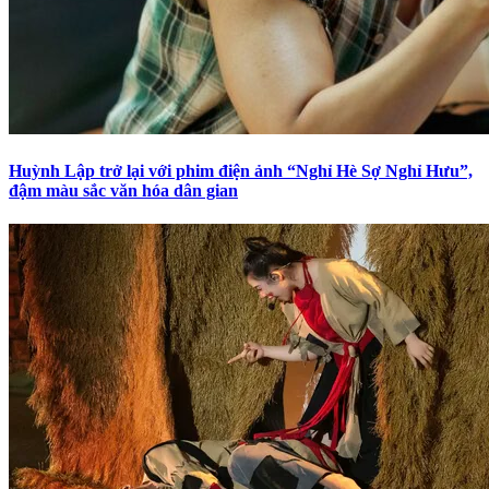
Huỳnh Lập trở lại với phim điện ảnh “Nghỉ Hè Sợ Nghỉ Hưu”,
đậm màu sắc văn hóa dân gian