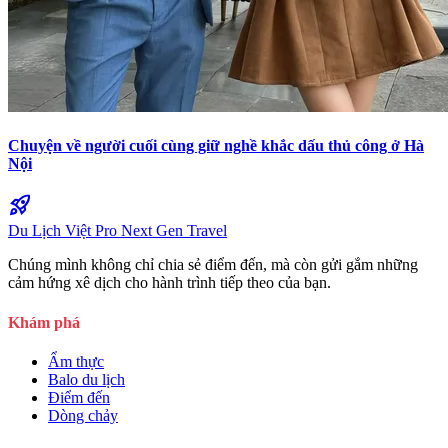
Chuyện về người cuối cùng giữ nghề khắc dấu thủ công ở Hà
Nội
rocket_launch
Du Lịch Việt Pro
Next Gen Travel
Chúng mình không chỉ chia sẻ điểm đến, mà còn gửi gắm những
cảm hứng xê dịch cho hành trình tiếp theo của bạn.
Khám phá
Ẩm thực
Balo du lịch
Điểm đến
Dòng chảy