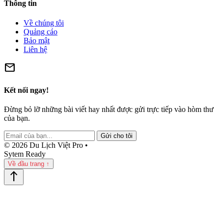
Thông tin
Về chúng tôi
Quảng cáo
Bảo mật
Liên hệ
mail
Kết nối ngay!
Đừng bỏ lỡ những bài viết hay nhất được gửi trực tiếp vào hòm thư
của bạn.
Gửi cho tôi
© 2026 Du Lịch Việt Pro •
Sytem Ready
Về đầu trang ↑
north