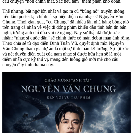
câu chuyện “hồn chính thất, xác tiểu tam” thêm phần khó đoán.
Thế nhưng, bất ngờ lớn nhất và tạo ra cú “bùng nổ” truyền thông
trên tấm poster lại chính là sự hiện diện của nhạc sĩ Nguyễn Văn
Chung. Thời gian qua, “cụ Chung” đã nhiều lần nhá hàng bóng gió
trên trang cá nhân về việc đi đóng phim khiến dân tình bán tín bán
nghi, tưởng anh chỉ đùa vui rẽ ngang. Nay sự thật đã được xác
nhận: “nhạc sĩ quốc dân” sẽ chính thức có màn debut màn ảnh rộng.
Theo chia sẻ từ đạo diễn Đinh Tuấn Vũ, quyết định mời Nguyễn
Văn Chung tham gia dự án là một sự tính toán kỹ lưỡng. Sự lột xác
và nét duyên diễn xuất của nam nhạc sĩ được hứa hẹn sẽ là một
điểm nhấn cực kỳ thú vị, mang đến luồng gió mới mẻ cho câu
chuyện đầy tính drama này.