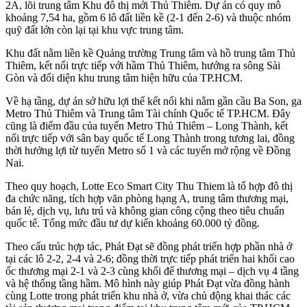
2A, lõi trung tâm Khu đô thị mới Thủ Thiêm. Dự án có quy mô
khoảng 7,54 ha, gồm 6 lô đất liền kề (2-1 đến 2-6) và thuộc nhóm
quỹ đất lớn còn lại tại khu vực trung tâm.
Khu đất nằm liền kề Quảng trường Trung tâm và hồ trung tâm Thủ
Thiêm, kết nối trực tiếp với hầm Thủ Thiêm, hướng ra sông Sài
Gòn và đối diện khu trung tâm hiện hữu của TP.HCM.
Về hạ tầng, dự án sở hữu lợi thế kết nối khi nằm gần cầu Ba Son, ga
Metro Thủ Thiêm và Trung tâm Tài chính Quốc tế TP.HCM. Đây
cũng là điểm đầu của tuyến Metro Thủ Thiêm – Long Thành, kết
nối trực tiếp với sân bay quốc tế Long Thành trong tương lai, đồng
thời hưởng lợi từ tuyến Metro số 1 và các tuyến mở rộng về Đồng
Nai.
Theo quy hoạch, Lotte Eco Smart City Thu Thiem là tổ hợp đô thị
đa chức năng, tích hợp văn phòng hạng A, trung tâm thương mại,
bán lẻ, dịch vụ, lưu trú và không gian công cộng theo tiêu chuẩn
quốc tế. Tổng mức đầu tư dự kiến khoảng 60.000 tỷ đồng.
Theo cấu trúc hợp tác, Phát Đạt sẽ đồng phát triển hợp phần nhà ở
tại các lô 2-2, 2-4 và 2-6; đồng thời trực tiếp phát triển hai khối cao
ốc thương mại 2-1 và 2-3 cùng khối đế thương mại – dịch vụ 4 tầng
và hệ thống tầng hầm. Mô hình này giúp Phát Đạt vừa đồng hành
cùng Lotte trong phát triển khu nhà ở, vừa chủ động khai thác các