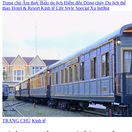
Trang chủ
Ẩm thực
Balo du lịch
Điểm đến
Dòng chảy
Du lịch thể
thao
Hotel & Resort
Kinh tế
Life Style
Special
Xu hướng
TRANG CHỦ
Kinh tế