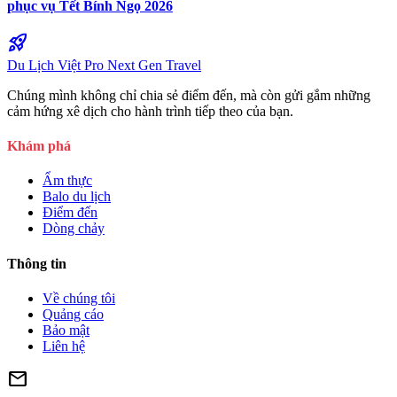
phục vụ Tết Bính Ngọ 2026
rocket_launch
Du Lịch Việt Pro
Next Gen Travel
Chúng mình không chỉ chia sẻ điểm đến, mà còn gửi gắm những
cảm hứng xê dịch cho hành trình tiếp theo của bạn.
Khám phá
Ẩm thực
Balo du lịch
Điểm đến
Dòng chảy
Thông tin
Về chúng tôi
Quảng cáo
Bảo mật
Liên hệ
mail