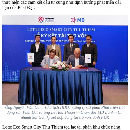
thực hiện các cam kết đầu tư cũng như định hướng phát triển dài
hạn của Phát Đạt.
Ông Nguyễn Văn Đạt – Chủ tịch HĐQT Công ty Cổ phần Phát triển Bất
động sản Phát Đạt và ông Lê Hòa Thuận — Giám đốc MB Bank – Chi
nhánh Sài Gòn ký kết hợp đồng tài trợ vốn. Ảnh PDR
Lotte Eco Smart City Thu Thiem tọa lạc tại phân khu chức năng