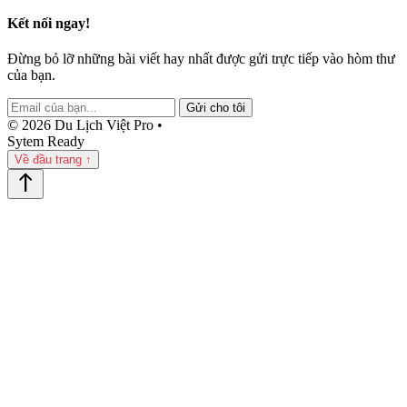
Kết nối ngay!
Đừng bỏ lỡ những bài viết hay nhất được gửi trực tiếp vào hòm thư
của bạn.
Gửi cho tôi
© 2026 Du Lịch Việt Pro •
Sytem Ready
Về đầu trang ↑
north