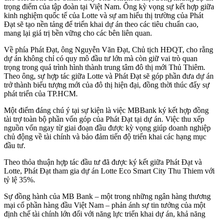
trọng điểm của tập đoàn tại Việt Nam. Ông kỳ vọng sự kết hợp giữa
kinh nghiệm quốc tế của Lotte và sự am hiểu thị trường của Phát
Đạt sẽ tạo nền tảng để triển khai dự án theo các tiêu chuẩn cao,
mang lại giá trị bền vững cho các bên liên quan.
Về phía Phát Đạt, ông Nguyễn Văn Đạt, Chủ tịch HĐQT, cho rằng
dự án không chỉ có quy mô đầu tư lớn mà còn giữ vai trò quan
trọng trong quá trình hình thành trung tâm đô thị mới Thủ Thiêm.
Theo ông, sự hợp tác giữa Lotte và Phát Đạt sẽ góp phần đưa dự án
trở thành biểu tượng mới của đô thị hiện đại, đồng thời thúc đẩy sự
phát triển của TP.HCM.
Một điểm đáng chú ý tại sự kiện là việc MBBank ký kết hợp đồng
tài trợ toàn bộ phần vốn góp của Phát Đạt tại dự án. Việc thu xếp
nguồn vốn ngay từ giai đoạn đầu được kỳ vọng giúp doanh nghiệp
chủ động về tài chính và bảo đảm tiến độ triển khai các hạng mục
đầu tư.
Theo thỏa thuận hợp tác đầu tư đã được ký kết giữa Phát Đạt và
Lotte, Phát Đạt tham gia dự án Lotte Eco Smart City Thu Thiem với
tỷ lệ 35%.
Sự đồng hành của MB Bank – một trong những ngân hàng thương
mại cổ phần hàng đầu Việt Nam – phản ánh sự tin tưởng của một
định chế tài chính lớn đối với năng lực triển khai dự án, khả năng