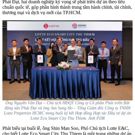
Phát Đạt, hai doanh nghiệp kỳ vọng sẽ phát triển dự án theo tiêu
chuẩn quốc tế, góp phần hình thành trung tâm hành chính, tài chính,
thương mại và dịch vụ mới của TP.HCM.
Ông Nguyễn Văn Đạt – Chủ tịch HĐQT Công ty Cổ phần Phát triển Bất
động sản Phát Đạt và ông Jun Sung Ho – Tổng Giám đốc Công ty TNHH
Lotte Properties HCMC trong buổi ký kết Hợp đồng Hợp tác Đầu tư dự án
Lotte Eco Smart City Thu Thiem. Ảnh PDR
Phát biểu tại buổi lễ, ông Shin Man Soo, Phó Chủ tịch Lotte E&C,
cho biết Lotte Eco Smart City Thu Thiem là một trong những dự án