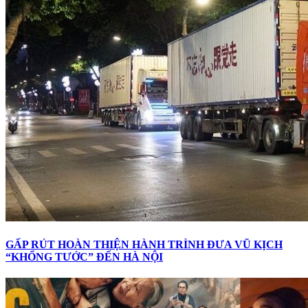
GẤP RÚT HOÀN THIỆN HÀNH TRÌNH ĐƯA VŨ KỊCH
“KHỔNG TƯỚC” ĐẾN HÀ NỘI