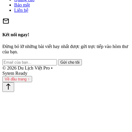
Bảo mật
Liên hệ
mail
Kết nối ngay!
Đừng bỏ lỡ những bài viết hay nhất được gửi trực tiếp vào hòm thư
của bạn.
Gửi cho tôi
© 2026 Du Lịch Việt Pro •
Sytem Ready
Về đầu trang ↑
north