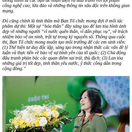
thông minh từ các bạn để nhận diện và đấu tranh với tội phạm
công nghệ cao, lừa đảo và những thông tin xấu độc trên không gian
mạng.
Đó cũng chính là tinh thần mà Ban Tổ chức mong đợi ở mỗi tác
phẩm dự thi: Một sự “hóa thân” đầy sáng tạo để lan tỏa hình ảnh
đẹp về những người “vì nước quên thân, vì dân phục vụ”, về trách
nhiệm bảo vệ an ninh, trật tự trong kỷ nguyên số. Thông qua cuộc
thi, Ban Tổ chức mong muốn tạo môi trường để các em sinh viên:
(1) Thể hiện tư duy độc lập, sáng tạo trong nhận thức các vấn đề lý
luận và thực tiễn về bảo vệ sự bình yên của tổ quốc; (2) Chủ động
đấu tranh phản bác các quan điểm sai trái, thù địch; (3) Lan tỏa
những giá trị tốt đẹp, tinh thần yêu nước, ý thức công dân trong
cộng đồng.”