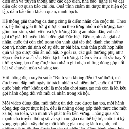
điện ảnh và truyền thông như các đạo diễn, nhà báo, nghệ sĩ và đại
diện các cơ quan báo chí lớn. Quá trình chấm thi được thực hiện độc
lập, đảm bảo tính khách quan, minh bạch.
Hệ thống giải thưởng đa dạng cũng là điểm nhấn của cuộc thi. Theo
đó, hệ thống giải thưởng được chia theo từng nhóm đối tượng, bao
gồm học sinh, sinh viên và lực lượng Công an nhân dân, với các
giải từ giải Khuyến khích đến giải Đặc biệt. Bên cạnh các giải cá
nhân, cuộc thi còn chú trọng tôn vinh giải tập thể, dành cho những
đơn vị, nhóm thí sinh có sự đầu tư bài bản, tinh thần phối hợp hiệu
quả và tạo được dấu ấn nổi bật. Ngoài ra, các giải thưởng phụ như
Đạo diễn trẻ xuất sắc, Biên kịch ấn tượng, Diễn viên xuất sắc hay Ý
tưởng sáng tạo cũng được trao nhằm ghi nhận những đóng góp nổi
bật về chuyên môn và sáng tạo.
Với thông điệp xuyên suốt: “Bình yên không đến từ sự thờ ơ, mà
được vun đắp mỗi ngày từ trách nhiệm và niềm tin”, cuộc thi “Tổ
quốc bình yên” không chỉ là một sân chơi sáng tạo mà còn là lời kêu
gọi hành động đối với mỗi cá nhân trong xã hội.
Mỗi video đúng đắn, mỗi thông tin tích cực được lan tỏa, mỗi hành
động đẹp được thực hiện, đều là những đóng góp thiết thực cho một
xã hội an toàn, văn minh và phát triển bền vững. Thông qua sức
mạnh của truyền thông số và sự tham gia của thế hệ trẻ, cuộc thi kỳ
vọng góp phần xây dựng một không gian mạng lành mạnh, nơi
những giá trị tốt đẹp được lan tỏa và nhân lên, đồng hành cùng lực