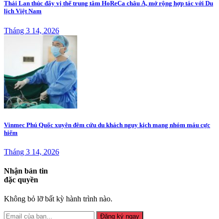
Thái Lan thúc đẩy vị thế trung tâm HoReCa châu Á, mở rộng hợp tác với Du
lịch Việt Nam
Tháng 3 14, 2026
Vinmec Phú Quốc xuyên đêm cứu du khách nguy kịch mang nhóm máu cực
hiếm
Tháng 3 14, 2026
Nhận bản tin
đặc quyền
Không bỏ lỡ bất kỳ hành trình nào.
Đăng ký ngay