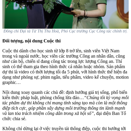
Đồng chí Đại tá Từ Thị Thu Hoà, Phó Cục trưởng Cục Công tác chính trị.
Đối tượng, nội dung Cuộc thi
Cuộc thi dành cho học sinh từ lớp 8 trở lên, sinh viên Việt Nam
trong và ngoài nước, học viên các trường Công an nhân dân, cũng
như cán bộ, chiến sĩ đang công tác trong lực lượng Công an. Thí
sinh có thể tham gia theo hình thức cá nhân hoặc nhóm. Sản phẩm
dự thi là video có thời lượng tối đa 5 phút, với hình thức thể hiện đa
dạng như phóng sự, phim ngắn, tiểu phẩm, video kể chuyện, motion
graphic…
Nội dung xoay quanh các chủ đề: định hướng giá trị sống, phổ biến
kiến thức pháp luật, phòng chống lừa đảo…
“Chúng tôi kỳ vọng mỗi
tác phẩm dự thi không chỉ mang tính sáng tạo mà còn là một thông
điệp tích cực, góp phần xây dựng môi trường thông tin lành mạnh
và lan tỏa trách nhiệm công dân trong xã hội số”
, đại diện Ban Tổ
chức chia sẻ.
Không chỉ dừng lại ở việc truyền tải thông điệp, cuộc thi hướng tới