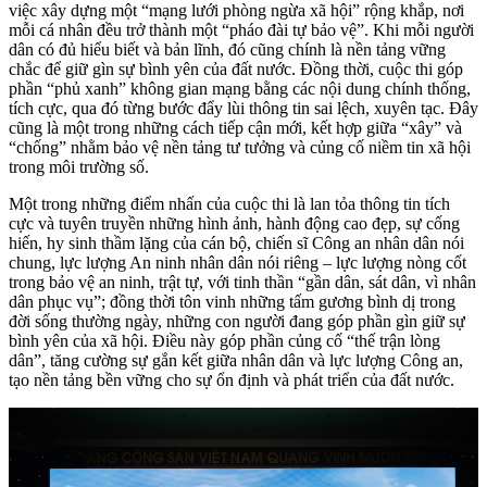
việc xây dựng một “mạng lưới phòng ngừa xã hội” rộng khắp, nơi
mỗi cá nhân đều trở thành một “pháo đài tự bảo vệ”. Khi mỗi người
dân có đủ hiểu biết và bản lĩnh, đó cũng chính là nền tảng vững
chắc để giữ gìn sự bình yên của đất nước. Đồng thời, cuộc thi góp
phần “phủ xanh” không gian mạng bằng các nội dung chính thống,
tích cực, qua đó từng bước đẩy lùi thông tin sai lệch, xuyên tạc. Đây
cũng là một trong những cách tiếp cận mới, kết hợp giữa “xây” và
“chống” nhằm bảo vệ nền tảng tư tưởng và củng cố niềm tin xã hội
trong môi trường số.
Một trong những điểm nhấn của cuộc thi là lan tỏa thông tin tích
cực và tuyên truyền những hình ảnh, hành động cao đẹp, sự cống
hiến, hy sinh thầm lặng của cán bộ, chiến sĩ Công an nhân dân nói
chung, lực lượng An ninh nhân dân nói riêng – lực lượng nòng cốt
trong bảo vệ an ninh, trật tự, với tinh thần “gần dân, sát dân, vì nhân
dân phục vụ”; đồng thời tôn vinh những tấm gương bình dị trong
đời sống thường ngày, những con người đang góp phần gìn giữ sự
bình yên của xã hội. Điều này góp phần củng cố “thế trận lòng
dân”, tăng cường sự gắn kết giữa nhân dân và lực lượng Công an,
tạo nền tảng bền vững cho sự ổn định và phát triển của đất nước.