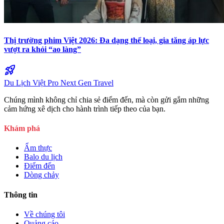
Thị trường phim Việt 2026: Đa dạng thể loại, gia tăng áp lực
vượt ra khỏi “ao làng”
rocket_launch
Du Lịch Việt Pro
Next Gen Travel
Chúng mình không chỉ chia sẻ điểm đến, mà còn gửi gắm những
cảm hứng xê dịch cho hành trình tiếp theo của bạn.
Khám phá
Ẩm thực
Balo du lịch
Điểm đến
Dòng chảy
Thông tin
Về chúng tôi
Quảng cáo