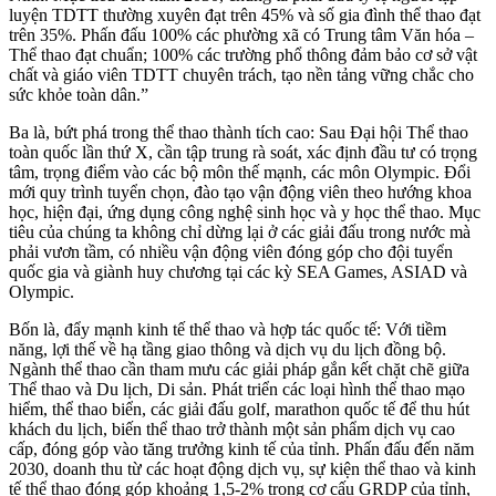
luyện TDTT thường xuyên đạt trên 45% và số gia đình thể thao đạt
trên 35%. Phấn đấu 100% các phường xã có Trung tâm Văn hóa –
Thể thao đạt chuẩn; 100% các trường phổ thông đảm bảo cơ sở vật
chất và giáo viên TDTT chuyên trách, tạo nền tảng vững chắc cho
sức khỏe toàn dân.”
Ba là, bứt phá trong thể thao thành tích cao: Sau Đại hội Thể thao
toàn quốc lần thứ X, cần tập trung rà soát, xác định đầu tư có trọng
tâm, trọng điểm vào các bộ môn thế mạnh, các môn Olympic. Đổi
mới quy trình tuyển chọn, đào tạo vận động viên theo hướng khoa
học, hiện đại, ứng dụng công nghệ sinh học và y học thể thao. Mục
tiêu của chúng ta không chỉ dừng lại ở các giải đấu trong nước mà
phải vươn tầm, có nhiều vận động viên đóng góp cho đội tuyển
quốc gia và giành huy chương tại các kỳ SEA Games, ASIAD và
Olympic.
Bốn là, đẩy mạnh kinh tế thể thao và hợp tác quốc tế: Với tiềm
năng, lợi thế về hạ tầng giao thông và dịch vụ du lịch đồng bộ.
Ngành thể thao cần tham mưu các giải pháp gắn kết chặt chẽ giữa
Thể thao và Du lịch, Di sản. Phát triển các loại hình thể thao mạo
hiểm, thể thao biển, các giải đấu golf, marathon quốc tế để thu hút
khách du lịch, biến thể thao trở thành một sản phẩm dịch vụ cao
cấp, đóng góp vào tăng trưởng kinh tế của tỉnh.
Phấn đấu đến năm
2030, doanh thu từ các hoạt động dịch vụ, sự kiện thể thao và kinh
tế thể thao đóng góp
khoảng 1,5-2% trong cơ cấu GRDP của tỉnh,