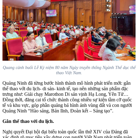
Quang cảnh buổi Lễ Kỷ niệm 80 năm Ngày truyền thống Ngành Thể dục thể
thao Việt Nam.
Quảng Ninh đã từng bước hình thành mô hình phát triển mới: gắn
thể thao với du lịch- di sản- kinh tế, tạo nên những sản phẩm đặc
trưng như: Giải chạy Marothon Di sản vịnh Hạ Long, Yên Tử…
Đồng thời, đăng cai tổ chức thành công nhiều sự kiện tầm cỡ quốc
tế và khu vực, góp phần quảng bá hình ảnh vùng đất và con người
Quảng
Ninh “Hào sảng, Bản lĩnh, Đoàn kết – Sáng tạo”.
Gắn thể thao với du lịch.
Nghị quyết Đại hội đại biểu toàn quốc lần thứ XIV của Đảng đã
xác định rõ mục tiêu xây dựng con người Việt Nam phát triển toàn