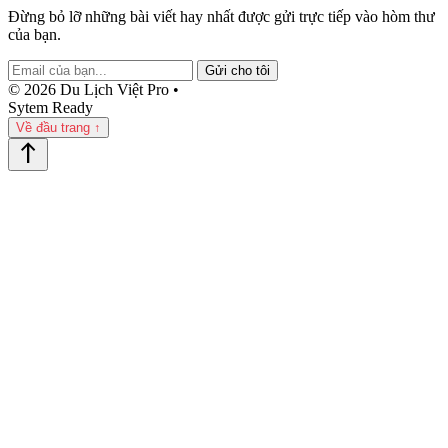
Đừng bỏ lỡ những bài viết hay nhất được gửi trực tiếp vào hòm thư
của bạn.
Gửi cho tôi
© 2026 Du Lịch Việt Pro •
Sytem Ready
Về đầu trang ↑
north