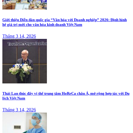
Giới thiệu Diễn đàn quốc gia “Văn hóa với Doanh nghiệp” 2026: Định hình
hệ giá trị mới cho văn hóa kinh doanh Việt Nam
Tháng 3 14, 2026
Thái Lan thúc đẩy vị thế trung tâm HoReCa châu Á, mở rộng hợp tác với Du
lịch Việt Nam
Tháng 3 14, 2026