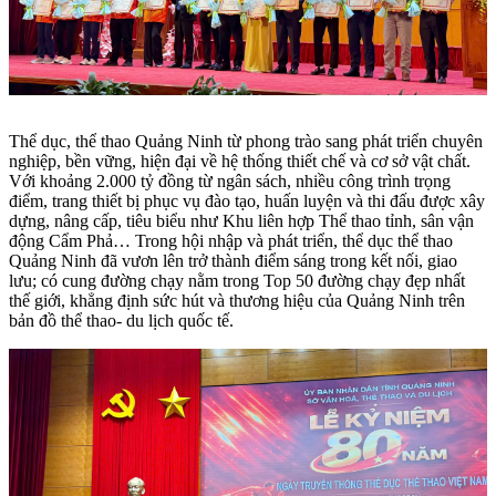
Thể dục, thể thao Quảng Ninh từ phong trào sang phát triển chuyên
nghiệp, bền vững, hiện đại về hệ thống thiết chế và cơ sở vật chất.
Với khoảng 2.000 tỷ đồng từ ngân sách, nhiều công trình trọng
điểm, trang thiết bị phục vụ đào tạo, huấn luyện và thi đấu được xây
dựng, nâng cấp, tiêu biểu như Khu liên hợp Thể thao tỉnh, sân vận
động Cẩm Phả… T
rong hội nhập và phát triển, thể dục thể thao
Quảng Ninh đã vươn lên trở thành điểm sáng trong kết nối, giao
lưu; có cung đường chạy nằm trong Top 50 đường chạy đẹp nhất
thế giới, khẳng định sức hút và thương hiệu của Quảng Ninh trên
bản đồ thể thao- du lịch quốc tế.