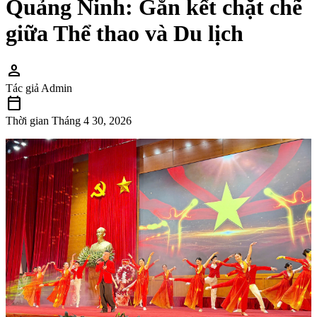
Quảng Ninh: Gắn kết chặt chẽ
giữa Thể thao và Du lịch
person
Tác giả
Admin
calendar_today
Thời gian
Tháng 4 30, 2026