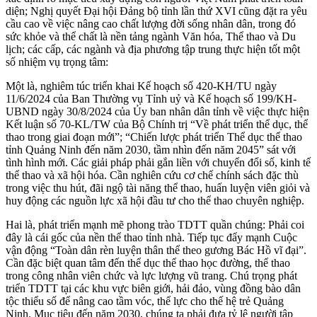
diện; Nghị quyết Đại hội Đảng bộ tỉnh lần thứ XVI cũng đặt ra yêu
cầu cao về việc nâng cao chất lượng đời sống nhân dân, trong đó
sức khỏe và thể chất là nền tảng ngành Văn hóa, Thể thao và Du
lịch; các cấp, các ngành và địa phương tập trung thực hiện tốt một
số nhiệm vụ trọng tâm:
Một là, nghiêm túc triển khai Kế hoạch số 420-KH/TU ngày
11/6/2024 của Ban Thường vụ Tỉnh uỷ và Kế hoạch số 199/KH-
UBND ngày 30/8/2024 của Ủy ban nhân dân tỉnh về việc thực hiện
Kết luận số 70-KL/TW của Bộ Chính trị “Về phát triển thể dục, thể
thao trong giai đoạn mới”; “Chiến lược phát triển Thể dục thể thao
tỉnh Quảng Ninh đến năm 2030, tầm nhìn đến năm 2045” sát với
tình hình mới. Các giải pháp phải gắn liền với chuyển đổi số, kinh tế
thể thao và xã hội hóa. Cần nghiên cứu cơ chế chính sách đặc thù
trong việc thu hút, đãi ngộ tài năng thể thao, huấn luyện viên giỏi và
huy động các nguồn lực xã hội đầu tư cho thể thao chuyên nghiệp.
Hai là, phát triển mạnh mẽ phong trào TDTT quần chúng: Phải coi
đây là cái gốc của nền thể thao tỉnh nhà. Tiếp tục đẩy mạnh Cuộc
vận động “Toàn dân rèn luyện thân thể theo gương Bác Hồ vĩ đại”.
Cần đặc biệt quan tâm đến thể dục thể thao học đường, thể thao
trong công nhân viên chức và lực lượng vũ trang. Chú trọng phát
triển TDTT tại các khu vực biên giới, hải đảo, vùng đồng bào dân
tộc thiểu số để nâng cao tầm vóc, thể lực cho thế hệ trẻ Quảng
Ninh. Mục tiêu đến năm 2030, chúng ta phải đưa tỷ lệ người tập