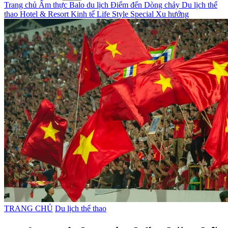
Trang chủ
Ẩm thực
Balo du lịch
Điểm đến
Dòng chảy
Du lịch thể
thao
Hotel & Resort
Kinh tế
Life Style
Special
Xu hướng
TRANG CHỦ
Du lịch thể thao