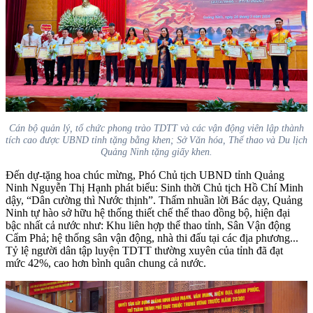
Cán bộ quản lý, tổ chức phong trào TDTT và các vận động viên lập thành
tích cao được UBND tỉnh tặng bằng khen; Sở Văn hóa, Thể thao và Du lịch
Quảng Ninh tặng giấy khen.
Đến dự-tặng hoa chúc mừng, Phó Chủ tịch UBND tỉnh Quảng
Ninh Nguyễn Thị Hạnh phát biểu: Sinh thời
Chủ tịch Hồ Chí Minh
dậy
, “Dân cường thì Nước thịnh”. T
hấm nhuần lời Bác dạy,
Quảng
Ninh tự hào sở hữu hệ thống thiết chế thể thao đồng bộ, hiện đại
bậc nhất cả nước
như: Khu liên hợp thể thao tỉnh, Sân Vận động
Cẩm Phả; hệ thống sân vận động, nhà thi đấu tại các địa phương..
.
Tỷ lệ người dân tập luyện TDTT thường xuyên của tỉnh đã đạt
mức 42%, cao hơn
bình quân chung cả nước.