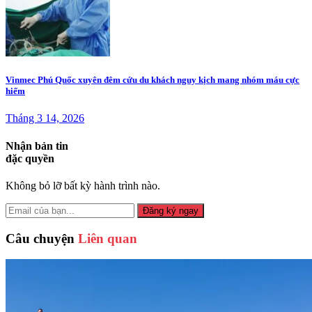
Vinmec Phú Quốc xuyên đêm cứu du khách nguy kịch mang nhóm máu cực
hiếm
Tháng 3 14, 2026
Nhận bản tin
đặc quyền
Không bỏ lỡ bất kỳ hành trình nào.
Đăng ký ngay
Câu chuyện
Liên quan