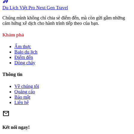
rocket_launch
Du Lịch Việt Pro
Next Gen Travel
Chúng mình không chỉ chia sẻ điểm đến, mà còn gửi gắm những
cảm hứng xê dịch cho hành trình tiếp theo của bạn.
Khám phá
Ẩm thực
Balo du lịch
Điểm đến
Dòng chảy
Thông tin
Về chúng tôi
Quảng cáo
Bảo mật
Liên hệ
mail
Kết nối ngay!