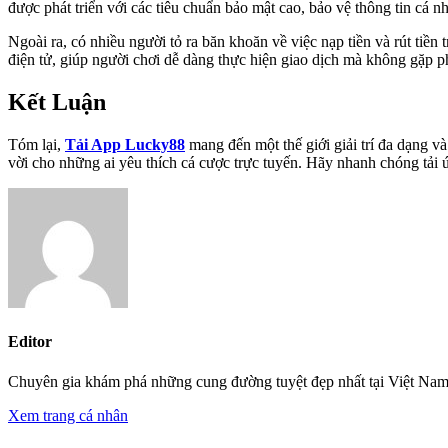
được phát triển với các tiêu chuẩn bảo mật cao, bảo vệ thông tin cá 
Ngoài ra, có nhiều người tỏ ra băn khoăn về việc nạp tiền và rút ti
điện tử, giúp người chơi dễ dàng thực hiện giao dịch mà không gặp p
Kết Luận
Tóm lại,
Tải App Lucky88
mang đến một thế giới giải trí đa dạng và
vời cho những ai yêu thích cá cược trực tuyến. Hãy nhanh chóng tải
Editor
Chuyên gia khám phá những cung đường tuyệt đẹp nhất tại Việt Nam
Xem trang cá nhân