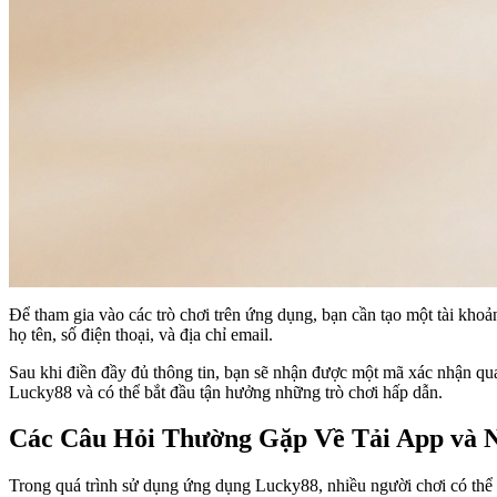
Để tham gia vào các trò chơi trên ứng dụng, bạn cần tạo một tài kho
họ tên, số điện thoại, và địa chỉ email.
Sau khi điền đầy đủ thông tin, bạn sẽ nhận được một mã xác nhận qua 
Lucky88 và có thể bắt đầu tận hưởng những trò chơi hấp dẫn.
Các Câu Hỏi Thường Gặp Về Tải App và 
Trong quá trình sử dụng ứng dụng Lucky88, nhiều người chơi có thể 