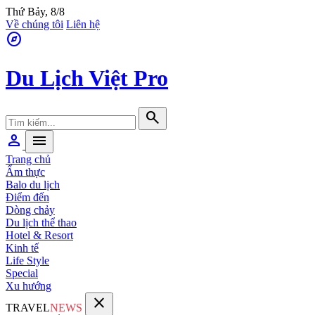
Thứ Bảy, 8/8
Về chúng tôi
Liên hệ
explore
Du Lịch Việt Pro
search
person
menu
Trang chủ
Ẩm thực
Balo du lịch
Điểm đến
Dòng chảy
Du lịch thể thao
Hotel & Resort
Kinh tế
Life Style
Special
Xu hướng
close
TRAVEL
NEWS