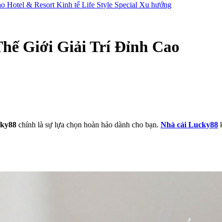
hao
Hotel & Resort
Kinh tế
Life Style
Special
Xu hướng
ế Giới Giải Trí Đỉnh Cao
cky88
chính là sự lựa chọn hoàn hảo dành cho bạn.
Nhà cái Lucky88
k