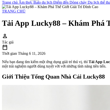
Trang chủ
Ẩm thực
Balo du lịch
Điểm đến
Dòng chảy
Du lịch thể t
TRANG CHỦ
Tải App Lucky88 – Khám Phá Th
person
Tác giả
calendar_today
Thời gian
Tháng 6 11, 2026
Nếu bạn đang tìm kiếm một ứng dụng giải trí thú vị, thì
Tải App Lu
một trải nghiệm người dùng tuyệt vời với những tính năng tiên tiến.
Giới Thiệu Tổng Quan Nhà Cái Lucky88