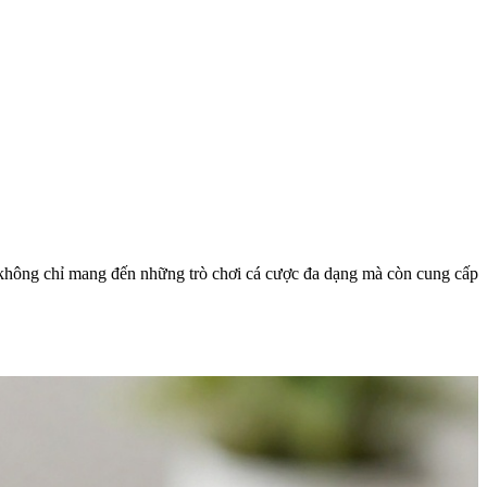
hông chỉ mang đến những trò chơi cá cược đa dạng mà còn cung cấp