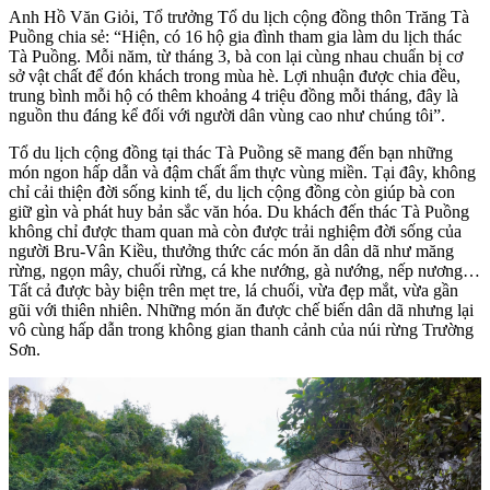
Anh Hồ Văn Giỏi, Tổ trưởng Tổ du lịch cộng đồng thôn Trăng Tà
Puồng chia sẻ: “Hiện, có 16 hộ gia đình tham gia làm du lịch thác
Tà Puồng. Mỗi năm, từ tháng 3, bà con lại cùng nhau chuẩn bị cơ
sở vật chất để đón khách trong mùa hè. Lợi nhuận được chia đều,
trung bình mỗi hộ có thêm khoảng 4 triệu đồng mỗi tháng, đây là
nguồn thu đáng kể đối với người dân vùng cao như chúng tôi”.
Tổ du lịch cộng đồng tại thác Tà Puồng sẽ mang đến bạn những
món ngon hấp dẫn và đậm chất ẩm thực vùng miền. Tại đây, không
chỉ cải thiện đời sống kinh tế, du lịch cộng đồng còn giúp bà con
giữ gìn và phát huy bản sắc văn hóa. Du khách đến thác Tà Puồng
không chỉ được tham quan mà còn được trải nghiệm đời sống của
người Bru-Vân Kiều, thưởng thức các món ăn dân dã như măng
rừng, ngọn mây, chuối rừng, cá khe nướng, gà nướng, nếp nương…
Tất cả được bày biện trên mẹt tre, lá chuối, vừa đẹp mắt, vừa gần
gũi với thiên nhiên. Những món ăn được chế biến dân dã nhưng lại
vô cùng hấp dẫn trong không gian thanh cảnh của núi rừng Trường
Sơn.