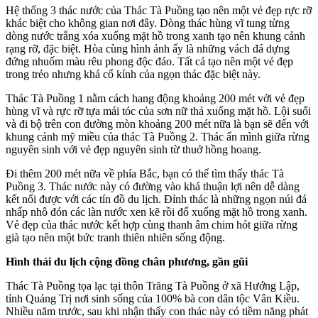
Hệ thống 3 thác nước của Thác Tà Puồng tạo nên một vẻ đẹp rực rỡ
khác biệt cho không gian nơi đây. Dòng thác hùng vĩ tung từng
dòng nước trắng xóa xuống mặt hồ trong xanh tạo nên khung cảnh
rạng rỡ, đặc biệt. Hòa cùng hình ảnh ấy là những vách đá dựng
đứng nhuốm màu rêu phong độc đáo. Tất cả tạo nên một vẻ đẹp
trong trẻo nhưng khá cổ kính của ngọn thác đặc biệt này.
Thác Tà Puồng 1 nằm cách hang động khoảng 200 mét với vẻ đẹp
hùng vĩ và rực rỡ tựa mái tóc của sơn nữ thả xuống mặt hồ. Lội suối
và đi bộ trên con đường mòn khoảng 200 mét nữa là bạn sẽ đến với
khung cảnh mỹ miều của thác Tà Puồng 2. Thác ẩn mình giữa rừng
nguyên sinh với vẻ đẹp nguyên sinh từ thuở hồng hoang.
Đi thêm 200 mét nữa về phía Bắc, bạn có thể tìm thấy thác Tà
Puồng 3. Thác nước này có đường vào khá thuận lợi nên dễ dàng
kết nối được với các tín đồ du lịch. Đỉnh thác là những ngọn núi đá
nhấp nhô đón các làn nước xen kẽ rồi đổ xuống mặt hồ trong xanh.
Vẻ đẹp của thác nước kết hợp cùng thanh âm chim hót giữa rừng
già tạo nên một bức tranh thiên nhiên sống động.
Hình thái du lịch cộng đồng chân phương, gần gũi
Thác Tà Puồng tọa lạc tại thôn Trăng Tà Puồng ở xã Hướng Lập,
tỉnh Quảng Trị nơi sinh sống của 100% bà con dân tộc Vân Kiều.
Nhiều năm trước, sau khi nhận thấy con thác này có tiềm năng phát