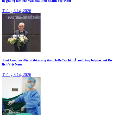
hệ giá trị mới cho văn hóa kinh doanh Việt Nam
Tháng 3 14, 2026
Thái Lan thúc đẩy vị thế trung tâm HoReCa châu Á, mở rộng hợp tác với Du
lịch Việt Nam
Tháng 3 14, 2026