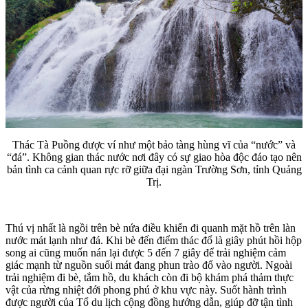
Thác Tà Puồng được ví như một bảo tàng hùng vĩ của “nước” và
“đá”. Không gian thác nước nơi đây có sự giao hòa độc đáo tạo nên
bản tình ca cảnh quan rực rỡ giữa đại ngàn Trường Sơn, tỉnh Quảng
Trị.
Thú vị nhất là ngồi trên bè nứa điều khiển đi quanh mặt hồ trên làn
nước mát lạnh như đá. Khi bè đến điểm thác đổ là giây phút hồi hộp
song ai cũng muốn nán lại được 5 đến 7 giây để trải nghiệm cảm
giác mạnh từ nguồn suối mát đang phun trào đổ vào người. Ngoài
trải nghiệm đi bè, tắm hồ, du khách còn đi bộ khám phá thảm thực
vật của rừng nhiệt đới phong phú ở khu vực này. Suốt hành trình
được người của Tổ du lịch cộng đồng hướng dẫn, giúp đỡ tận tình