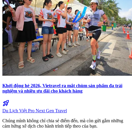
Khởi động hè 2026, Vietravel ra mắt chùm sản phẩm đa trải
nghiệm và nhiều ưu đãi cho khách hàng
rocket_launch
Du Lịch Việt Pro
Next Gen Travel
Chúng mình không chỉ chia sẻ điểm đến, mà còn gửi gắm những
cảm hứng xê dịch cho hành trình tiếp theo của bạn.