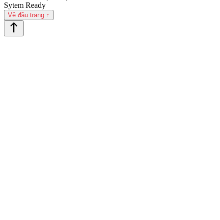
Sytem Ready
Về đầu trang ↑
north