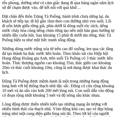
rêu phong, dường như có cảm giác đang đi qua hàng ngàn năm lịch
sử để chạm được vào, để kết nối với quá khứ…
Đặt chân đến thôn Trăng Tà Puồng, hành trình chưa dừng lại, du
khách sẽ tiếp tục đi bộ gần 1km theo con đường nhỏ ven suối. Lối
đi uốn lượn giữa rừng già, phía dưới là dòng suối róc rách, tiếng
nước chảy hòa cùng tiếng chim rừng tạo nên một bản giao hưởng tự
nhiên đầy cuốn hút. Sau khoảng 15 phút đi dưới tán rừng, thác Tà
Puồng hiện ra như một bức tranh sống động.
Những dòng nước trắng xóa từ trên cao đổ xuống, len qua các tầng
đá tạo thành ba thác nước liên hoàn. Theo khảo sát của Hiệp hội
Hang động Hoàng gia Anh, trên suối Tà Puồng có 3 thác nước liên
hoàn. Thác thượng nguồn cao khoảng 35m, thác giữa cao khoảng
20m và thác cuối khoảng 10m, cũng là nơi đang được khai thác du
lịch.
Động Tà Puồng được mệnh danh là một trong những hang động
lung linh với hệ thống thạch nhũ đặc sắc. Động có cửa rộng khoảng
10 mét và ăn sâu vào hơn 200 mét lòng núi. Con suối dẫn vào động
có đoạn rộng nhất khoảng 5 mét và độ nông sâu khác nhau.
Lòng động được thiên nhiên kiến tạo những mạng ấn tượng với
nhiều hình thái của thạch nhũ. Vòm động khá cao, tạo vẻ đẹp hùng
tráng như một cung điện giữa lòng núi đá. Theo lời kể của người