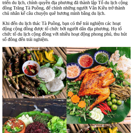
triển du lịch, chính quyền địa phương đã thành lập Tổ du lịch cộng
đồng Trăng Tà Puồng, để chính những người Vân Kiều trở thành
chủ nhân kể câu chuyện quê hương mình bằng du lịch.
Khi đến du lịch thác Tà Puồng, bạn có thể trải nghiệm các hoạt
động cộng đồng được tổ chức bởi người dân địa phương. Họ tổ
chức tổ du lịch cộng đồng với nhiều hoạt động phong phú, thu hút
số đông đến trải nghiệm.