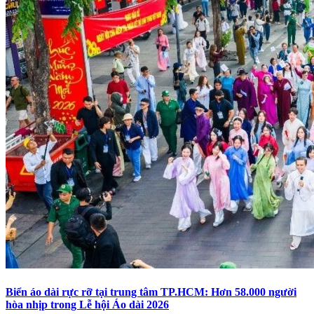
Biển áo dài rực rỡ tại trung tâm TP.HCM: Hơn 58.000 người
hòa nhịp trong Lễ hội Áo dài 2026