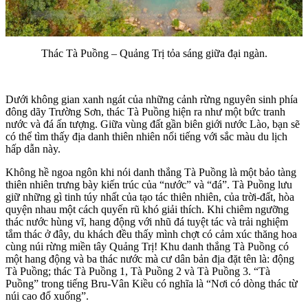
Thác Tà Puồng – Quảng Trị tỏa sáng giữa đại ngàn.
Dưới không gian xanh ngát của những cảnh rừng nguyên sinh phía
đông dãy Trường Sơn, thác Tà Puồng hiện ra như một bức tranh
nước và đá ấn tượng. Giữa vùng đất gần biên giới nước Lào, bạn sẽ
có thể tìm thấy địa danh thiên nhiên nổi tiếng với sắc màu du lịch
hấp dẫn này.
Không hề ngoa ngôn khi nói danh thắng Tà Puồng là một bảo tàng
thiên nhiên trưng bày kiến trúc của “nước” và “đá”. Tà Puồng lưu
giữ những gì tinh túy nhất của tạo tác thiên nhiên, của trời-đất, hòa
quyện nhau một cách quyến rũ khó giải thích. Khi chiêm ngưỡng
thác nước hùng vĩ, hang động với nhũ đá tuyệt tác và trải nghiệm
tắm thác ở đây, du khách đều thấy mình chợt có cảm xúc thăng hoa
cùng núi rừng miền tây Quảng Trị! Khu danh thắng Tà Puồng có
một hang động và ba thác nước mà cư dân bản địa đặt tên là: động
Tà Puồng; thác Tà Puồng 1, Tà Puồng 2 và Tà Puồng 3. “Tà
Puồng” trong tiếng Bru-Vân Kiều có nghĩa là “Nơi có dòng thác từ
núi cao đổ xuống”.