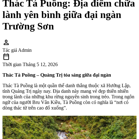
Thác Tà Puồng: Địa điểm chữa
lành yên bình giữa đại ngàn
Trường Sơn
person
Tác giả
Admin
calendar_today
Thời gian
Tháng 5 12, 2026
Thác Tà Puồng – Quảng Trị tỏa sáng giữa đại ngàn
Thác Tà Puồng là một quần thể danh thắng thuộc xã Hướng Lập,
tỉnh Quảng Trị ngày nay. Địa danh này mang vẻ đẹp thiên nhiên
trong lành của những khu rừng nguyên sinh trong trẻo. Trong ngôn
ngữ của người Bru Vân Kiều, Tà Puồng còn có nghĩa là “nơi có
dòng thác từ trên cao đổ xuống”.