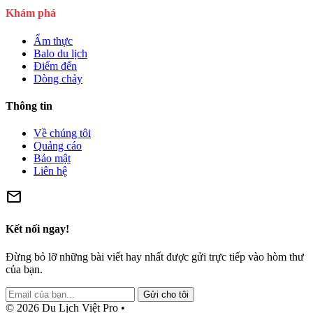
Khám phá
Ẩm thực
Balo du lịch
Điểm đến
Dòng chảy
Thông tin
Về chúng tôi
Quảng cáo
Bảo mật
Liên hệ
mail
Kết nối ngay!
Đừng bỏ lỡ những bài viết hay nhất được gửi trực tiếp vào hòm thư
của bạn.
Gửi cho tôi
© 2026 Du Lịch Việt Pro •