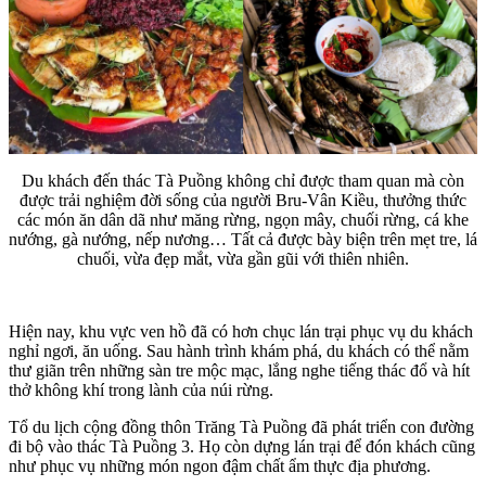
Du khách đến thác Tà Puồng không chỉ được tham quan mà còn
được trải nghiệm đời sống của người Bru-Vân Kiều, thưởng thức
các món ăn dân dã như măng rừng, ngọn mây, chuối rừng, cá khe
nướng, gà nướng, nếp nương… Tất cả được bày biện trên mẹt tre, lá
chuối, vừa đẹp mắt, vừa gần gũi với thiên nhiên.
Hiện nay, khu vực ven hồ đã có hơn chục lán trại phục vụ du khách
nghỉ ngơi, ăn uống. Sau hành trình khám phá, du khách có thể nằm
thư giãn trên những sàn tre mộc mạc, lắng nghe tiếng thác đổ và hít
thở không khí trong lành của núi rừng.
Tổ du lịch cộng đồng thôn Trăng Tà Puồng đã phát triển con đường
đi bộ vào thác Tà Puồng 3. Họ còn dựng lán trại để đón khách cũng
như phục vụ những món ngon đậm chất ẩm thực địa phương.