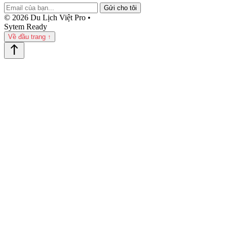
Gửi cho tôi
© 2026 Du Lịch Việt Pro •
Sytem Ready
Về đầu trang ↑
north