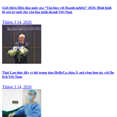
Giới thiệu Diễn đàn quốc gia “Văn hóa với Doanh nghiệp” 2026: Định hình
hệ giá trị mới cho văn hóa kinh doanh Việt Nam
Tháng 3 14, 2026
Thái Lan thúc đẩy vị thế trung tâm HoReCa châu Á, mở rộng hợp tác với Du
lịch Việt Nam
Tháng 3 14, 2026