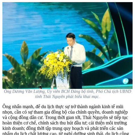
Ông Dương Văn Lượng, Ủy viên BCH Đảng bộ tỉnh, Phó Chủ tịch UBND
tỉnh Thái Nguyên phát biểu khai mạc.
Ông nhấn mạnh, để du lịch thực sự trở thành ngành kinh tế mũi
nhọn, cần có sự tham gia đồng bộ của chính quyền, doanh nghiệp
và cộng đồng dân cư. Trong thời gian tới, Thái Nguyên sẽ tiếp tục
hoàn thiện cơ chế, chính sách thu hút đầu tư; cải thiện môi trường
kinh doanh; đồng thời tập trung quy hoạch và phát triển các sản
phẩm du lịch chất lượng cao, từ nghỉ dưỡng sinh thái, du lịch cộng