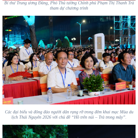
Bí thư Trung ương Đảng, Phó Thủ tướng Chính phủ Phạm Thị Thanh Trà
tham dự chương trình
Các đại biểu và đông đảo người dân rạng rỡ trong đêm khai mạc Mùa du
lịch Thái Nguyên 2026 với chủ đề “Hồ trên núi – Trà trong mây”.