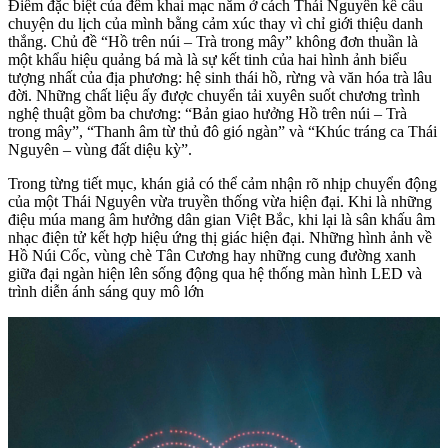
Điểm đặc biệt của đêm khai mạc nằm ở cách Thái Nguyên kể câu
chuyện du lịch của mình bằng cảm xúc thay vì chỉ giới thiệu danh
thắng. Chủ đề “Hồ trên núi – Trà trong mây” không đơn thuần là
một khẩu hiệu quảng bá mà là sự kết tinh của hai hình ảnh biểu
tượng nhất của địa phương: hệ sinh thái hồ, rừng và văn hóa trà lâu
đời. Những chất liệu ấy được chuyển tải xuyên suốt chương trình
nghệ thuật gồm ba chương: “Bản giao hưởng Hồ trên núi – Trà
trong mây”, “Thanh âm từ thủ đô gió ngàn” và “Khúc tráng ca Thái
Nguyên – vùng đất diệu kỳ”.
Trong từng tiết mục, khán giả có thể cảm nhận rõ nhịp chuyển động
của một Thái Nguyên vừa truyền thống vừa hiện đại. Khi là những
điệu múa mang âm hưởng dân gian Việt Bắc, khi lại là sân khấu âm
nhạc điện tử kết hợp hiệu ứng thị giác hiện đại. Những hình ảnh về
Hồ Núi Cốc, vùng chè Tân Cương hay những cung đường xanh
giữa đại ngàn hiện lên sống động qua hệ thống màn hình LED và
trình diễn ánh sáng quy mô lớn