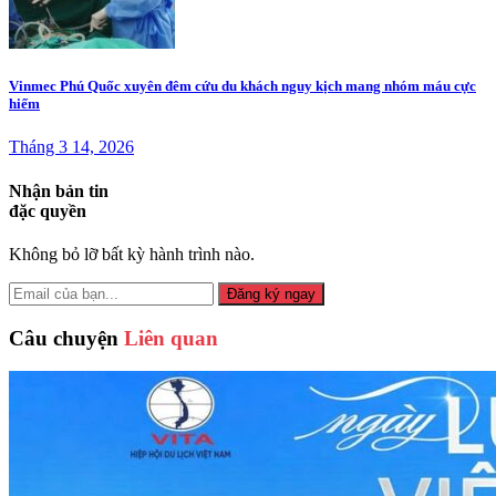
Vinmec Phú Quốc xuyên đêm cứu du khách nguy kịch mang nhóm máu cực
hiếm
Tháng 3 14, 2026
Nhận bản tin
đặc quyền
Không bỏ lỡ bất kỳ hành trình nào.
Đăng ký ngay
Câu chuyện
Liên quan