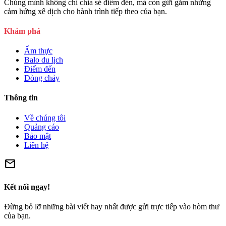
Chúng mình không chỉ chia sẻ điểm đến, mà còn gửi gắm những
cảm hứng xê dịch cho hành trình tiếp theo của bạn.
Khám phá
Ẩm thực
Balo du lịch
Điểm đến
Dòng chảy
Thông tin
Về chúng tôi
Quảng cáo
Bảo mật
Liên hệ
mail
Kết nối ngay!
Đừng bỏ lỡ những bài viết hay nhất được gửi trực tiếp vào hòm thư
của bạn.