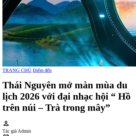
TRANG CHỦ
Điểm đến
Thái Nguyên mở màn mùa du
lịch 2026 với đại nhạc hội “ Hồ
trên núi – Trà trong mây”
person
Tác giả
Admin