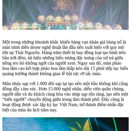
Một trong những khoảnh khắc khiến hàng vạn khán giả bùng nổ là
màn trình diễn drone nghệ thuật lần đầu tiên xuất hiện với quy mô
lớn tại Thái Nguyên. Hàng trăm thiết bị bay đồng loạt tạo hình trên
bầu trời đêm, tái hiện những biểu tượng đặc trưng của xứ trà giữa
tiếng reo hò không ngớt của người xem. Ngay sau đó, màn pháo
hoa tầm cao kết hợp pháo hoa tầm thấp kéo dài 15 phút tiếp tục biến
quảng trường thành không gian lễ hội rực rỡ sắc màu.
Màn nhảy sạp với 1.000 đôi sạp lại tạo nên một bầu không khí cộng
đồng đầy cảm xúc. Hơn 15.000 nghệ nhân, diễn viên quần chúng,
người dân và du khách cùng hòa vào nhịp sạp rộn ràng, tạo nên một
“biển người” chuyển động giữa trung tâm thành phố. Đây cũng là
hoạt động được xác lập kỷ lục Việt Nam, trở thành điểm nhấn đặc
biệt của mùa du lịch năm nay.