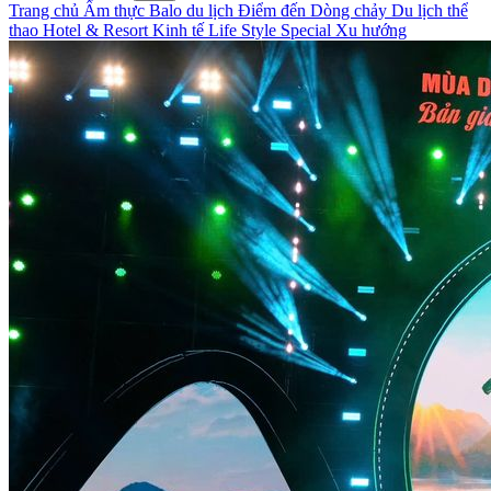
Trang chủ
Ẩm thực
Balo du lịch
Điểm đến
Dòng chảy
Du lịch thể
thao
Hotel & Resort
Kinh tế
Life Style
Special
Xu hướng