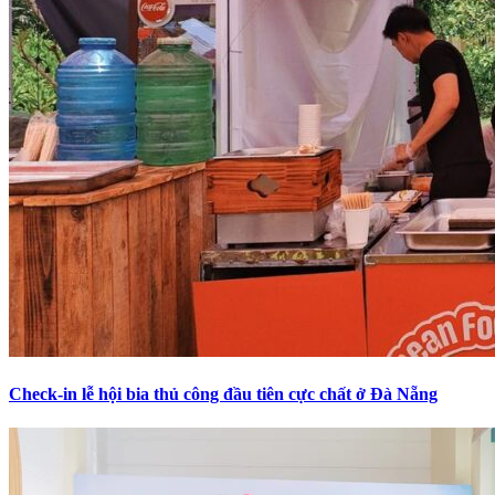
Check-in lễ hội bia thủ công đầu tiên cực chất ở Đà Nẵng