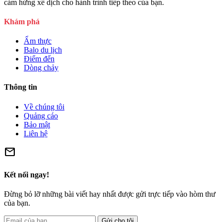
cảm hứng xê dịch cho hành trình tiếp theo của bạn.
Khám phá
Ẩm thực
Balo du lịch
Điểm đến
Dòng chảy
Thông tin
Về chúng tôi
Quảng cáo
Bảo mật
Liên hệ
mail
Kết nối ngay!
Đừng bỏ lỡ những bài viết hay nhất được gửi trực tiếp vào hòm thư
của bạn.
Gửi cho tôi