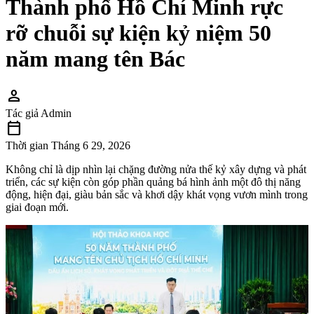
Thành phố Hồ Chí Minh rực
rỡ chuỗi sự kiện kỷ niệm 50
năm mang tên Bác
person
Tác giả
Admin
calendar_today
Thời gian
Tháng 6 29, 2026
Không chỉ là dịp nhìn lại chặng đường nửa thế kỷ xây dựng và phát
triển, các sự kiện còn góp phần quảng bá hình ảnh một đô thị năng
động, hiện đại, giàu bản sắc và khơi dậy khát vọng vươn mình trong
giai đoạn mới.