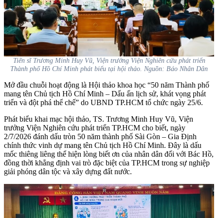
Tiến sĩ Trương Minh Huy Vũ, Viện trưởng Viện Nghiên cứu phát triển
Thành phố Hồ Chí Minh phát biểu tại hội thảo. Nguồn: Báo Nhân Dân
Mở đầu chuỗi hoạt động là Hội thảo khoa học “50 năm Thành phố
mang tên Chủ tịch Hồ Chí Minh – Dấu ấn lịch sử, khát vọng phát
triển và đột phá thể chế” do UBND TP.HCM tổ chức ngày 25/6.
Phát biểu khai mạc hội thảo, TS. Trương Minh Huy Vũ, Viện
trưởng Viện Nghiên cứu phát triển TP.HCM cho biết, ngày
2/7/2026 đánh dấu tròn 50 năm thành phố Sài Gòn – Gia Định
chính thức vinh dự mang tên Chủ tịch Hồ Chí Minh. Đây là dấu
mốc thiêng liêng thể hiện lòng biết ơn của nhân dân đối với Bác Hồ,
đồng thời khẳng định vai trò đặc biệt của TP.HCM trong sự nghiệp
giải phóng dân tộc và xây dựng đất nước.