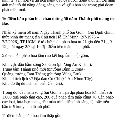
kinh tế, văn hóa và du lịch hàng đầu cả nước, đồng thời lan tỏa hình
ảnh một đô thị năng động, sáng tạo và giàu bản sắc trong giai đoạn
phát triển mới.
16 điểm bắn pháo hoa chào mừng 50 năm Thành phố mang tên
Bác
Nhân kỷ niệm 50 năm Ngày Thành phố Sài Gòn – Gia Định chính
thức vinh dự mang tên Chủ tịch Hồ Chí Minh (2/7/1976 –
2/7/2026), TP.HCM sẽ tổ chức bắn pháo hoa từ 21 giờ đến 21 giờ
15 phút ngày 2/7 tại 16 địa điểm trên toàn thành phố.
5 điểm bắn pháo hoa tầm cao kết hợp tầm thấp gồm:
Khu vực đầu hầm sông Sài Gòn (phường An Khánh).
Trung tâm Thành phố mới (phường Bình Dương).
Quảng trường Tam Thắng (phường Vũng Tàu).
Khu di tích lịch sử Địa đạo Củ Chi (xã An Nhơn Tây).
Khu đô thị du lịch lấn biển Cần Giờ.
Trong đó, đầu hầm sông Sài Gòn là trận địa pháo hoa lớn nhất với
1.000 quả pháo tầm cao, 200 quả pháo tầm thấp cùng 78 giàn pháo
các loại, hứa hẹn mang đến màn trình diễn ánh sáng đặc sắc trên
bầu trời trung tâm thành phố.
11 điểm bắn pháo hoa tầm thấp gồm: