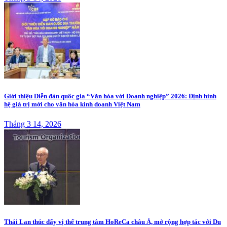
Giới thiệu Diễn đàn quốc gia “Văn hóa với Doanh nghiệp” 2026: Định hình
hệ giá trị mới cho văn hóa kinh doanh Việt Nam
Tháng 3 14, 2026
Thái Lan thúc đẩy vị thế trung tâm HoReCa châu Á, mở rộng hợp tác với Du