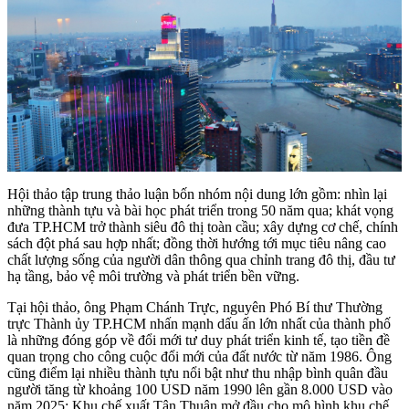
Hội thảo tập trung thảo luận bốn nhóm nội dung lớn gồm: nhìn lại
những thành tựu và bài học phát triển trong 50 năm qua; khát vọng
đưa TP.HCM trở thành siêu đô thị toàn cầu; xây dựng cơ chế, chính
sách đột phá sau hợp nhất; đồng thời hướng tới mục tiêu nâng cao
chất lượng sống của người dân thông qua chỉnh trang đô thị, đầu tư
hạ tầng, bảo vệ môi trường và phát triển bền vững.
Tại hội thảo, ông Phạm Chánh Trực, nguyên Phó Bí thư Thường
trực Thành ủy TP.HCM nhấn mạnh dấu ấn lớn nhất của thành phố
là những đóng góp về đổi mới tư duy phát triển kinh tế, tạo tiền đề
quan trọng cho công cuộc đổi mới của đất nước từ năm 1986. Ông
cũng điểm lại nhiều thành tựu nổi bật như thu nhập bình quân đầu
người tăng từ khoảng 100 USD năm 1990 lên gần 8.000 USD vào
năm 2025; Khu chế xuất Tân Thuận mở đầu cho mô hình khu chế