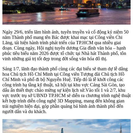
Ngày 29/6, triển lãm hình ảnh, tuyên truyền và cổ động kỷ niệm 50
năm Thành phố mang tên Bác được khai mạc tại Công viên Chi
Lăng, tái hiện hành trình phát triển của TP.HCM qua nhiều giai
đoạn. Cùng ngày, Hội nghị tuyên dương Gia đình văn hóa – hạnh
phúc tiêu biểu năm 2026 được tổ chức tại Nhà hát Thành phố, tôn
vinh những giá trị tốt đẹp trong đời sống văn hóa đô thị.
Sáng 1/7, lãnh đạo thành phố cùng các đại biểu sẽ tham dự lễ dâng
hoa Chủ tịch Hồ Chí Minh tại Công viên Tượng đài Chủ tịch Hồ
Chí Minh và phố đi bộ Nguyễn Huệ. Tiếp đó là lễ khởi công các
công trình hạ tầng kỹ thuật, xã hội tại khu vực Cảng Sài Gòn, tạo
dấu ấn thiết thực chào mừng sự kiện lịch sử.Vào tối 1 và 2/7, khu
vực trước trụ sở UBND TP.HCM sẽ diễn ra chương trình nghệ thuật
kết hợp trình diễn công nghệ 3D Mapping, mang đến không gian
trải nghiệm hiện đại, góp phần quảng bá hình ảnh thành phố đến
người dân và du khách.