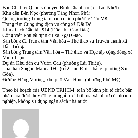
Ban Chỉ huy Quân sự huyện Bình Chánh cũ (xã Tân Nhựt).
Khu đền Bến Nọc (phường Tăng Nhơn Phú).
Quảng trường Trung tâm hành chính phường Tân Mỹ.
Trung tâm Cung ứng dịch vụ công xã Đất Đỏ.
Khu di tích Cầu tàu 914 (Đặc khu Côn Đảo).
Công viên khu tái định cư xã Ngãi Giao.
Sân bóng đá Trung tâm Văn hóa – Thể thao và Truyền thanh xã
Dầu Tiếng.
Sân bóng Trung tâm Văn hóa – Thể thao và Học tập cộng đồng xã
Minh Thạnh.
Dự án Khu dân cư Vườn Cau (phường Lái Thiêu).
Tòa tháp Saigon Marina IFC (số 2 Tôn Đức Thắng, phường Sài
Gòn).
Đường Hùng Vương, khu phố Vạn Hạnh (phường Phú Mỹ).
Theo kế hoạch của UBND TP.HCM, toàn bộ kinh phí tổ chức bắn
pháo hoa được huy động từ nguồn xã hội hóa và tài trợ của doanh
nghiệp, không sử dụng ngân sách nhà nước.