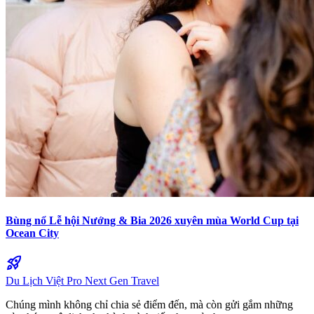
Bùng nổ Lễ hội Nướng & Bia 2026 xuyên mùa World Cup tại
Ocean City
rocket_launch
Du Lịch Việt Pro
Next Gen Travel
Chúng mình không chỉ chia sẻ điểm đến, mà còn gửi gắm những