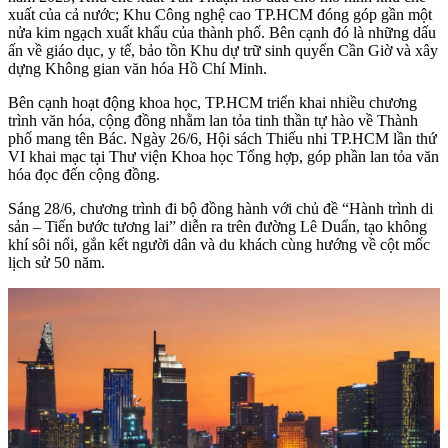
xuất của cả nước; Khu Công nghệ cao TP.HCM đóng góp gần một
nửa kim ngạch xuất khẩu của thành phố. Bên cạnh đó là những dấu
ấn về giáo dục, y tế, bảo tồn Khu dự trữ sinh quyển Cần Giờ và xây
dựng Không gian văn hóa Hồ Chí Minh.
Bên cạnh hoạt động khoa học, TP.HCM triển khai nhiều chương
trình văn hóa, cộng đồng nhằm lan tỏa tinh thần tự hào về Thành
phố mang tên Bác. Ngày 26/6, Hội sách Thiếu nhi TP.HCM lần thứ
VI khai mạc tại Thư viện Khoa học Tổng hợp, góp phần lan tỏa văn
hóa đọc đến cộng đồng.
Sáng 28/6, chương trình đi bộ đồng hành với chủ đề “Hành trình di
sản – Tiến bước tương lai” diễn ra trên đường Lê Duẩn, tạo không
khí sôi nổi, gắn kết người dân và du khách cùng hướng về cột mốc
lịch sử 50 năm.