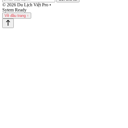
© 2026 Du Lịch Việt Pro •
Sytem Ready
Về đầu trang ↑
north