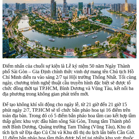
Điểm nhấn của chuỗi sự kiện là Lễ kỷ niệm 50 năm Ngày Thành
phố Sài Gòn – Gia Định chính thức vinh dự mang tên Chủ tịch Hồ
Chí Minh diễn ra vào sáng 2/7 tại Hội trường Thống Nhất. Tối cùng
ngày, chương trình nghệ thuật cầu truyền hình đặc biệt sẽ được tổ
chức đồng thời tại TP.HCM, Bình Dương và Vũng Tàu, kết nối ba
địa phương trong không gian phát triển mới.
Để tạo không khí sôi động cho ngày lễ, từ 21 giờ đến 21 giờ 15
phút ngày 2/7, TP.HCM sẽ tổ chức bắn pháo hoa tại 16 điểm trên
toàn địa bàn. Trong đó có 5 điểm bắn pháo hoa tầm cao kết hợp tầm
thấp gồm: khu vực đầu hầm sông Sài Gòn, Trung tâm Thành phố
mới Bình Dương, Quảng trường Tam Thắng (Vũng Tàu), Khu di
tích lịch sử Địa đạo Củ Chi và Khu đô thị du lịch lấn biển Cần Giờ.
11 điểm bắn pháo hoa tầm thấp được bố trí tại nhiều khu vực thuộc