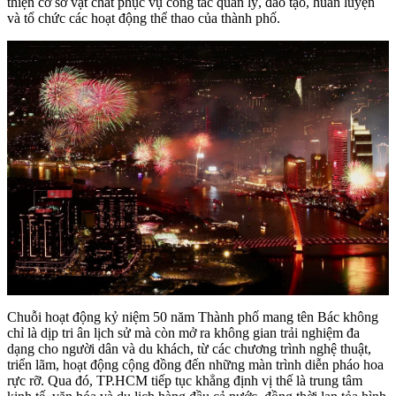
thiện cơ sở vật chất phục vụ công tác quản lý, đào tạo, huấn luyện
và tổ chức các hoạt động thể thao của thành phố.
Chuỗi hoạt động kỷ niệm 50 năm Thành phố mang tên Bác không
chỉ là dịp tri ân lịch sử mà còn mở ra không gian trải nghiệm đa
dạng cho người dân và du khách, từ các chương trình nghệ thuật,
triển lãm, hoạt động cộng đồng đến những màn trình diễn pháo hoa
rực rỡ. Qua đó, TP.HCM tiếp tục khẳng định vị thế là trung tâm