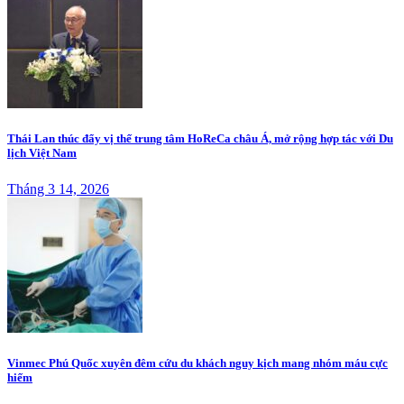
Thái Lan thúc đẩy vị thế trung tâm HoReCa châu Á, mở rộng hợp tác với Du
lịch Việt Nam
Tháng 3 14, 2026
Vinmec Phú Quốc xuyên đêm cứu du khách nguy kịch mang nhóm máu cực
hiếm