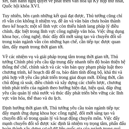
xét, ban hành nghị quyết về phát triển văn hóa tại Kỳ họp thứ nhất,
Quốc hội khóa XVI.
Tuy nhiên, bên cạnh những kết quả đạt được, Thủ tướng cũng chỉ
rõ vẫn còn không ít nhiệm vụ, đề án và văn bản chưa hoàn thành
theo kế hoạch; một số lĩnh vực còn thiếu hành lang pháp lý điều
chỉnh, đặc biệt trong lĩnh vực công nghiệp văn hóa. Việc ứng dụng
khoa học, công nghệ, thúc đẩy đổi mới sáng tạo và chuyển đổi số
trong toàn ngành vẫn còn những hạn chế, cần tiếp tục được quan
tâm, đẩy mạnh trong thời gian tới.
Về các nhiệm vụ và giải pháp trọng tâm trong thời gian tới, Thủ
tướng Chính phủ yêu cầu tập trung đẩy nhanh tiến độ hoàn thiện hệ
thống thể chế, chính sách và các văn bản quy phạm pháp luật theo
chương trình, kế hoạch đã đề ra, bảo đảm tính đồng bộ, khả thi và
phù hợp với yêu cầu phát triển trong giai đoạn mới. Đồng thời, cần
chủ động rà soát, điều chỉnh và xây dựng các chiến lược, chương
trình phát triển của ngành theo hướng hiện đại, hiệu quả, đáp ứng
yêu cầu quản lý nhà nước và thúc đẩy phát triển bền vững các lĩnh
vực văn hóa, thể thao và du lịch.
Định hướng thời gian tới, Thủ tướng yêu cầu toàn ngành tiếp tục
đẩy mạnh ứng dụng khoa học công nghệ, đổi mới sáng tạo và
chuyển đổi số trong quản lý và hoạt động chuyên môn. Việc đẩy
mạnh chuyển đổi số được xác định là nhiệm vụ trọng tâm, phấn đấu
hoàn thành xây dựng cơ sở dữ liệu quốc gia của ngành trong quý