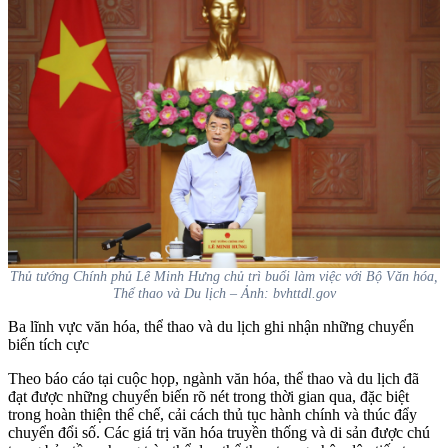
Thủ tướng Chính phủ Lê Minh Hưng chủ trì buổi làm việc với Bộ Văn hóa,
Thể thao và Du lịch – Ảnh: bvhttdl.gov
Ba lĩnh vực văn hóa, thể thao và du lịch ghi nhận những chuyển
biến tích cực
Theo báo cáo tại cuộc họp, ngành văn hóa, thể thao và du lịch đã
đạt được những chuyển biến rõ nét trong thời gian qua, đặc biệt
trong hoàn thiện thể chế, cải cách thủ tục hành chính và thúc đẩy
chuyển đổi số. Các giá trị văn hóa truyền thống và di sản được chú