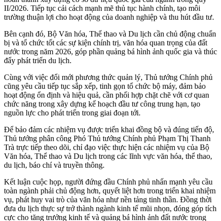
II/2026. Tiếp tục cải cách mạnh mẽ thủ tục hành chính, tạo môi
trường thuận lợi cho hoạt động của doanh nghiệp và thu hút đầu tư.
Bên cạnh đó, Bộ Văn hóa, Thể thao và Du lịch cần chủ động chuẩn
bị và tổ chức tốt các sự kiện chính trị, văn hóa quan trọng của đất
nước trong năm 2026, góp phần quảng bá hình ảnh quốc gia và thúc
đẩy phát triển du lịch.
Cùng với việc đổi mới phương thức quản lý, Thủ tướng Chính phủ
cũng yêu cầu tiếp tục sắp xếp, tinh gọn tổ chức bộ máy, đảm bảo
hoạt động ổn định và hiệu quả, cần phối hợp chặt chẽ với cơ quan
chức năng trong xây dựng kế hoạch đầu tư công trung hạn, tạo
nguồn lực cho phát triển trong giai đoạn tới.
Để bảo đảm các nhiệm vụ được triển khai đồng bộ và đúng tiến độ,
Thủ tướng phân công Phó Thủ tướng Chính phủ Phạm Thị Thanh
Trà trực tiếp theo dõi, chỉ đạo việc thực hiện các nhiệm vụ của Bộ
Văn hóa, Thể thao và Du lịch trong các
lĩnh vực văn hóa, thể thao,
du lịch, báo chí và truyền thông.
Kết luận cuộc họp, người đứng đầu Chính phủ nhấn mạnh yêu cầu
toàn ngành phải chủ động hơn, quyết liệt hơn trong triển khai nhiệm
vụ, phát huy vai trò của văn hóa như nền tảng tinh thần. Đồng thời
đưa du lịch thực sự trở thành ngành kinh tế mũi nhọn, đóng góp tích
cực cho tăng trưởng kinh tế và quảng bá hình ảnh đất nước trong