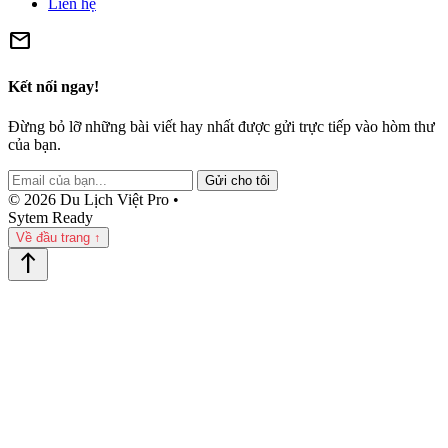
Liên hệ
mail
Kết nối ngay!
Đừng bỏ lỡ những bài viết hay nhất được gửi trực tiếp vào hòm thư
của bạn.
Gửi cho tôi
© 2026 Du Lịch Việt Pro •
Sytem Ready
Về đầu trang ↑
north