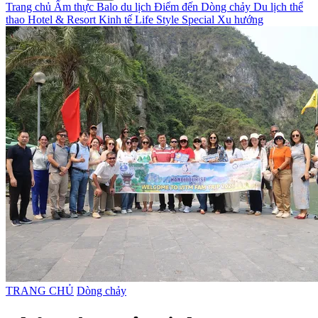
Trang chủ
Ẩm thực
Balo du lịch
Điểm đến
Dòng chảy
Du lịch thể
thao
Hotel & Resort
Kinh tế
Life Style
Special
Xu hướng
TRANG CHỦ
Dòng chảy