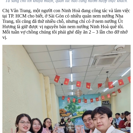
Từ sáng cho tới khuya muộn, quán lúc nào cũng nườm nượp thực khách.
Chị Vân Trang, một người con Ninh Hoà đang công tác và làm việc
tại TP. HCM cho biết, ở Sài Gòn có nhiều quán nem nướng Nha
Trang, tôi cũng đã thử nhiều chỗ, nhưng chỉ có ở nem nướng Út
Hương là giữ được vị nguyên bản nem nướng Ninh Hoà quê tôi.
Mỗi tuần vợ chồng chúng tôi phải ghé đây ăn 2 – 3 lần cho đỡ nhớ
vị.