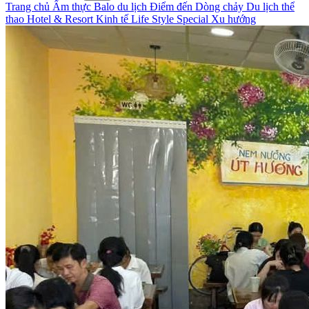
Trang chủ
Ẩm thực
Balo du lịch
Điểm đến
Dòng chảy
Du lịch thể
thao
Hotel & Resort
Kinh tế
Life Style
Special
Xu hướng