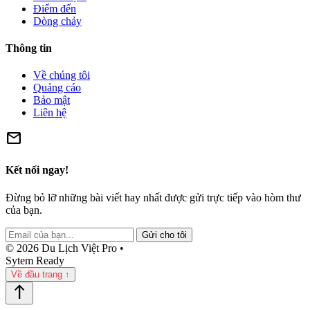
Điểm đến
Dòng chảy
Thông tin
Về chúng tôi
Quảng cáo
Bảo mật
Liên hệ
mail
Kết nối ngay!
Đừng bỏ lỡ những bài viết hay nhất được gửi trực tiếp vào hòm thư
của bạn.
Gửi cho tôi
© 2026 Du Lịch Việt Pro •
Sytem Ready
Về đầu trang ↑
north