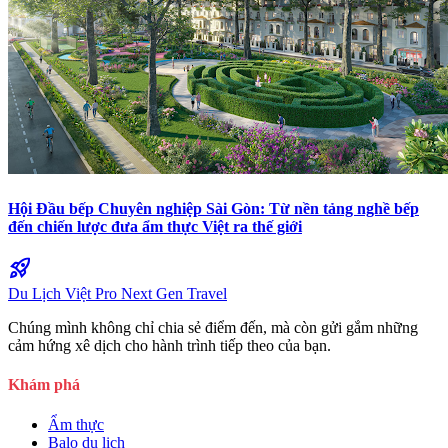
Hội Đầu bếp Chuyên nghiệp Sài Gòn: Từ nền tảng nghề bếp
đến chiến lược đưa ẩm thực Việt ra thế giới
rocket_launch
Du Lịch Việt Pro
Next Gen Travel
Chúng mình không chỉ chia sẻ điểm đến, mà còn gửi gắm những
cảm hứng xê dịch cho hành trình tiếp theo của bạn.
Khám phá
Ẩm thực
Balo du lịch