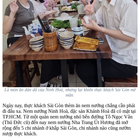
Là món ăn dân dã của Ninh Hoà, nhưng lại khiến thực khách Sài Gòn mê
mẩn.
Ngày nay, thực khách Sài Gòn thèm ăn nem nướng chẳng cần phải
đi đâu xa. Nem nướng Ninh Hoà, đặc sản Khánh Hoà đã có mặt tại
TP.HCM. Từ một quán nem nướng nhỏ bên đường Tô Ngọc Vân
(Thủ Đức cũ) đến nay nem nướng Nha Trang Út Hương đã mở
rộng đến 5 chi nhánh ở khắp Sài Gòn, chi nhánh nào cũng nườm
nượp thực khách.