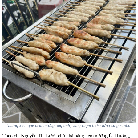
Những xiên que nem nướng óng ánh, vàng ruộm thơm lừng cả góc phố.
Theo chị Nguyễn Thị Lượt, chủ nhà hàng nem nướng Út Hương,