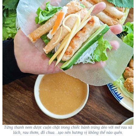
Từng thanh nem được cuộn chặt trong chiếc bánh tráng dẻo với mớ rau xà
lách, rau thơm, đồ chua…tạo nên hương vị không thể nào quên.