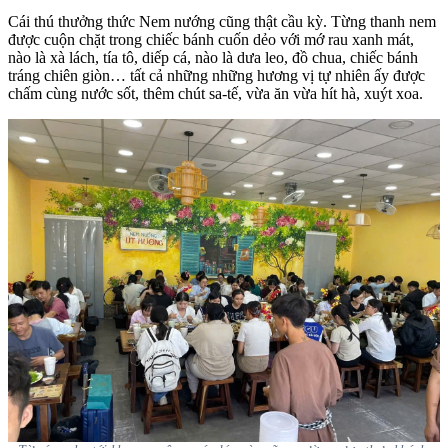
Cái thú thưởng thức Nem nướng cũng thật cầu kỳ. Từng thanh nem
được cuộn chặt trong chiếc bánh cuốn dẻo với mớ rau xanh mát,
nào là xà lách, tía tô, diếp cá, nào là dưa leo, đồ chua, chiếc bánh
tráng chiên giòn… tất cả những những hương vị tự nhiên ấy được
chấm cùng nước sốt, thêm chút sa-tế, vừa ăn vừa hít hà, xuýt xoa.