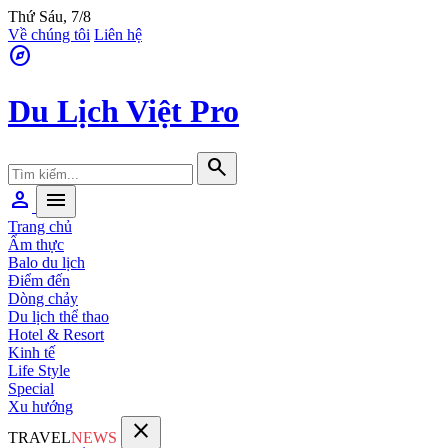
Thứ Sáu, 7/8
Về chúng tôi
Liên hệ
explore
Du Lịch Việt Pro
search
person
menu
Trang chủ
Ẩm thực
Balo du lịch
Điểm đến
Dòng chảy
Du lịch thể thao
Hotel & Resort
Kinh tế
Life Style
Special
Xu hướng
close
TRAVEL
NEWS