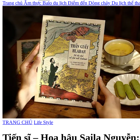
Trang chủ
Ẩm thực
Balo du lịch
Điểm đến
Dòng chảy
Du lịch thể t
TRANG CHỦ
Life Style
Tiến sĩ – Hoa hậu Saila Nguyễn