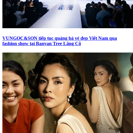
VUNGOC&SON tiếp tục quảng bá vẻ đẹp Việt Nam qua
fashion show tại Banyan Tree Lăng Cô