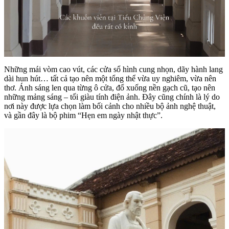
Những mái vòm cao vút, các cửa sổ hình cung nhọn, dãy hành lang
dài hun hút… tất cả tạo nên một tổng thể vừa uy nghiêm, vừa nên
thơ. Ánh sáng len qua từng ô cửa, đổ xuống nền gạch cũ, tạo nên
những mảng sáng – tối giàu tính điện ảnh. Đây cũng chính là lý do
nơi này được lựa chọn làm bối cảnh cho nhiều bộ ảnh nghệ thuật,
và gần đây là bộ phim “Hẹn em ngày nhật thực”.