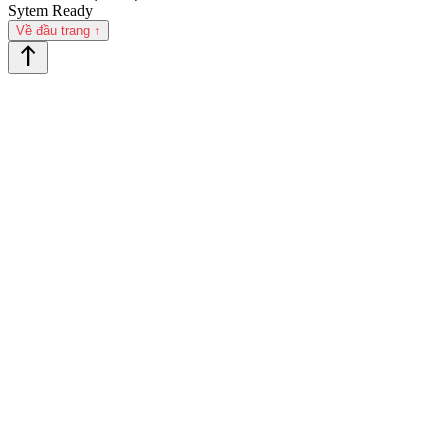
Sytem Ready
Về đầu trang ↑
north