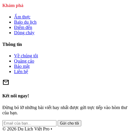
Khám phá
Ẩm thực
Balo du lịch
Điểm đến
Dòng chảy
Thông tin
Về chúng tôi
Quảng cáo
Bảo mật
Liên hệ
mail
Kết nối ngay!
Đừng bỏ lỡ những bài viết hay nhất được gửi trực tiếp vào hòm thư
của bạn.
Gửi cho tôi
© 2026 Du Lịch Việt Pro •