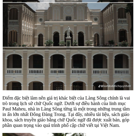
Điểm đặc biệt làm nên giá trị khác biệt của Làng Sông chính là vai
trò trong lịch sử chữ Quốc ngữ. Dưới sự điều hành của linh mục
Paul Maheu, nhà in Làng Sông từng là một trong những trung tâm
in ấn lớn nhất Đông Đàng Trong. Tại đây, nhiều tài liệu, sách giáo
khoa, sách truyền giáo bằng chữ Quốc ngữ đã được xuất bản, góp
phần quan trọng vào quá trình phổ cập chữ viết tại Việt Nam.