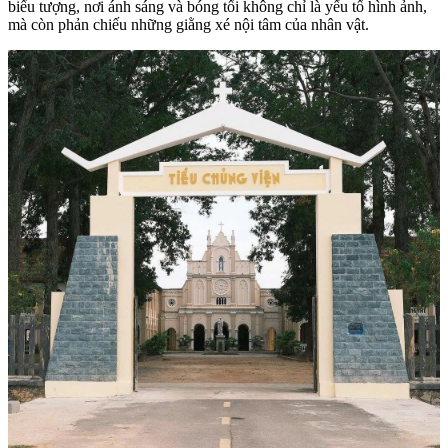
biểu tượng, nơi ánh sáng và bóng tối không chỉ là yếu tố hình ảnh,
mà còn phản chiếu những giằng xé nội tâm của nhân vật.