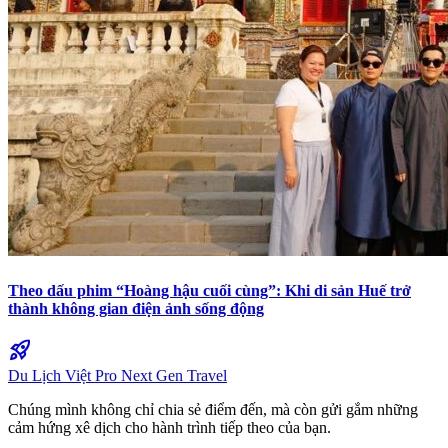
Theo dấu phim “Hoàng hậu cuối cùng”: Khi di sản Huế trở
thành không gian điện ảnh sống động
rocket_launch
Du Lịch Việt Pro
Next Gen Travel
Chúng mình không chỉ chia sẻ điểm đến, mà còn gửi gắm những
cảm hứng xê dịch cho hành trình tiếp theo của bạn.