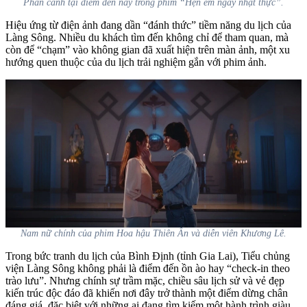
Phân cảnh tại điểm đến này trong phim “Hẹn em ngày nhật thực”.
Hiệu ứng từ điện ảnh đang dần “đánh thức” tiềm năng du lịch của
Làng Sông. Nhiều du khách tìm đến không chỉ để tham quan, mà
còn để “chạm” vào không gian đã xuất hiện trên màn ảnh, một xu
hướng quen thuộc của du lịch trải nghiệm gắn với phim ảnh.
Nam nữ chính của phim Hoa hậu Thiên Ân và diễn viên Khương Lê.
Trong bức tranh du lịch của Bình Định (tỉnh Gia Lai), Tiểu chủng
viện Làng Sông không phải là điểm đến ồn ào hay “check-in theo
trào lưu”. Nhưng chính sự trầm mặc, chiều sâu lịch sử và vẻ đẹp
kiến trúc độc đáo đã khiến nơi đây trở thành một điểm dừng chân
đáng giá, đặc biệt với những ai đang tìm kiếm một hành trình giàu