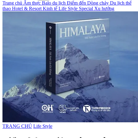
Trang chủ
Ẩm thực
Balo du lịch
Điểm đến
Dòng chảy
Du lịch thể
thao
Hotel & Resort
Kinh tế
Life Style
Special
Xu hướng
TRANG CHỦ
Life Style