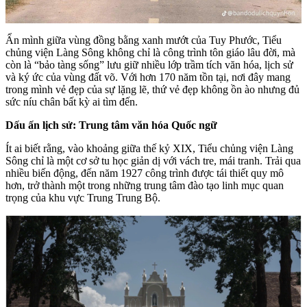
Ẩn mình giữa vùng đồng bằng xanh mướt của Tuy Phước, Tiểu
chủng viện Làng Sông không chỉ là công trình tôn giáo lâu đời, mà
còn là “bảo tàng sống” lưu giữ nhiều lớp trầm tích văn hóa, lịch sử
và ký ức của vùng đất võ. Với hơn 170 năm tồn tại, nơi đây mang
trong mình vẻ đẹp của sự lặng lẽ, thứ vẻ đẹp không ồn ào nhưng đủ
sức níu chân bất kỳ ai tìm đến.
Dấu ấn lịch sử: Trung tâm văn hóa Quốc ngữ
Ít ai biết rằng, vào khoảng giữa thế kỷ XIX, Tiểu chủng viện Làng
Sông chỉ là một cơ sở tu học giản dị với vách tre, mái tranh. Trải qua
nhiều biến động, đến năm 1927 công trình được tái thiết quy mô
hơn, trở thành một trong những trung tâm đào tạo linh mục quan
trọng của khu vực Trung Trung Bộ.