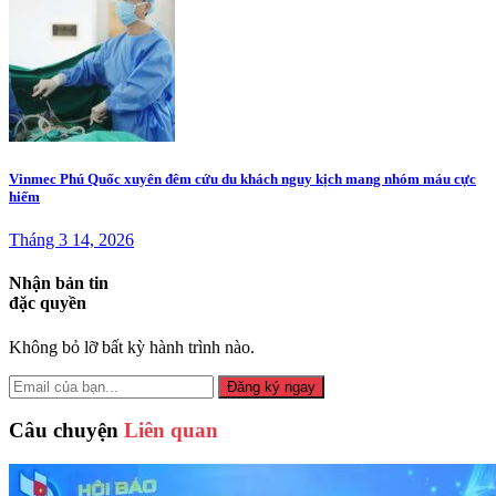
Vinmec Phú Quốc xuyên đêm cứu du khách nguy kịch mang nhóm máu cực
hiếm
Tháng 3 14, 2026
Nhận bản tin
đặc quyền
Không bỏ lỡ bất kỳ hành trình nào.
Đăng ký ngay
Câu chuyện
Liên quan