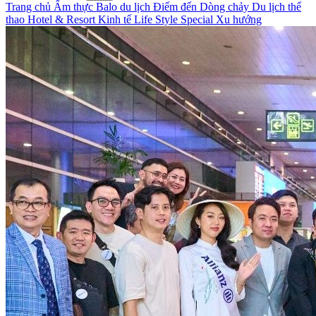
Trang chủ
Ẩm thực
Balo du lịch
Điểm đến
Dòng chảy
Du lịch thể
thao
Hotel & Resort
Kinh tế
Life Style
Special
Xu hướng