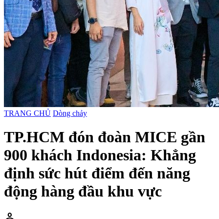
TRANG CHỦ
Dòng chảy
TP.HCM đón đoàn MICE gần
900 khách Indonesia: Khẳng
định sức hút điểm đến năng
động hàng đầu khu vực
person