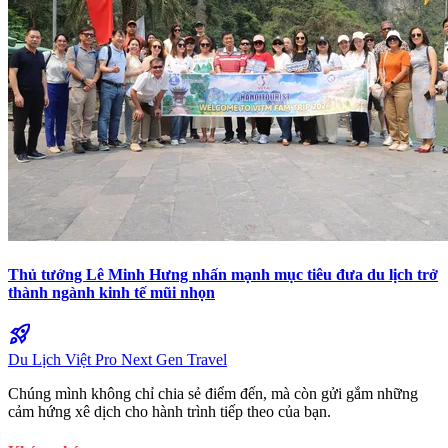
Thủ tướng Lê Minh Hưng nhấn mạnh mục tiêu đưa du lịch trở
thành ngành kinh tế mũi nhọn
rocket_launch
Du Lịch Việt Pro
Next Gen Travel
Chúng mình không chỉ chia sẻ điểm đến, mà còn gửi gắm những
cảm hứng xê dịch cho hành trình tiếp theo của bạn.