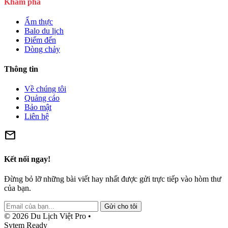
Khám phá
Ẩm thực
Balo du lịch
Điểm đến
Dòng chảy
Thông tin
Về chúng tôi
Quảng cáo
Bảo mật
Liên hệ
mail
Kết nối ngay!
Đừng bỏ lỡ những bài viết hay nhất được gửi trực tiếp vào hòm thư
của bạn.
Gửi cho tôi
© 2026 Du Lịch Việt Pro •
Sytem Ready