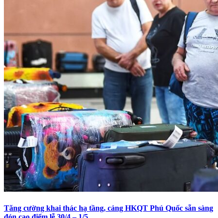
Tăng cường khai thác hạ tầng, cảng HKQT Phú Quốc sẵn sàng
đón cao điểm lễ 30/4 – 1/5