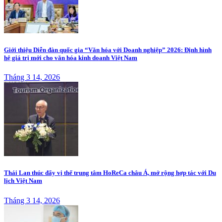
Giới thiệu Diễn đàn quốc gia “Văn hóa với Doanh nghiệp” 2026: Định hình
hệ giá trị mới cho văn hóa kinh doanh Việt Nam
Tháng 3 14, 2026
Thái Lan thúc đẩy vị thế trung tâm HoReCa châu Á, mở rộng hợp tác với Du
lịch Việt Nam
Tháng 3 14, 2026