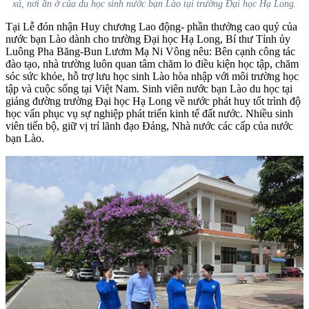
xá, nơi ăn ở của du học sinh nước bạn Lào tại trường Đại học Hạ Long.
Tại Lễ đón nhận Huy chương Lao động- phần thưởng cao quý của
nước bạn Lào dành cho trường Đại học Hạ Long, Bí thư Tỉnh ủy
Luông Pha Băng-Bun Lươm Mạ Ni Vông nêu: Bên cạnh công tác
đào tạo, nhà trường luôn quan tâm chăm lo điều kiện học tập, chăm
sóc sức khỏe, hỗ trợ lưu học sinh Lào hòa nhập với môi trường học
tập và cuộc sống tại Việt Nam. S
inh viên nước bạn Lào du học tại
giảng đường t
rường Đại học Hạ Long
về nước phát huy tốt trình độ
học vấn phục vụ sự nghiệp phát triển kinh tế đất nước. Nhiều sinh
viên tiến bộ, giữ vị trí lãnh đạo Đảng, Nhà nước các cấp của nước
bạn Lào.