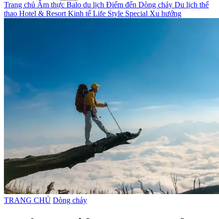
Trang chủ
Ẩm thực
Balo du lịch
Điểm đến
Dòng chảy
Du lịch thể
thao
Hotel & Resort
Kinh tế
Life Style
Special
Xu hướng
TRANG CHỦ
Dòng chảy