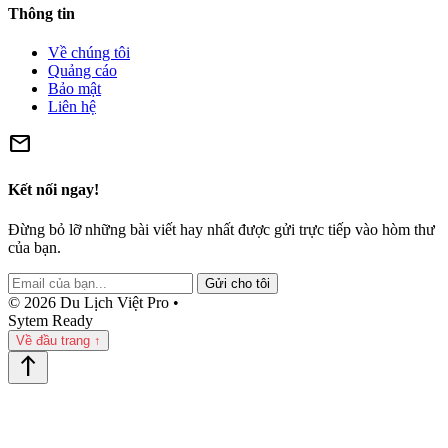
Thông tin
Về chúng tôi
Quảng cáo
Bảo mật
Liên hệ
mail
Kết nối ngay!
Đừng bỏ lỡ những bài viết hay nhất được gửi trực tiếp vào hòm thư
của bạn.
Gửi cho tôi
© 2026 Du Lịch Việt Pro •
Sytem Ready
Về đầu trang ↑
north