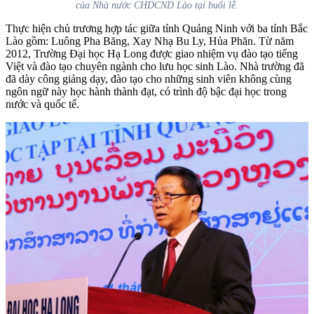
của Nhà nước CHDCND Lào tại buổi lễ.
Thực hiện chủ trương hợp tác giữa tỉnh Quảng Ninh với ba tỉnh Bắc
Lào gồm:
Luông Pha Băng, Xay Nhạ Bu Ly
,
Hủa Phăn
. T
ừ năm
2012, Trường Đại học Hạ Long được giao nhiệm vụ đào tạo tiếng
Việt và đào tạo chuyên ngành cho lưu học sinh Lào. Nhà trường đã
đã dày công giảng dạy, đào
tạo cho những sinh viên không cùng
ngôn ngữ này học hành thành đạt, có trình độ bậc đại học trong
nước và quốc tế.