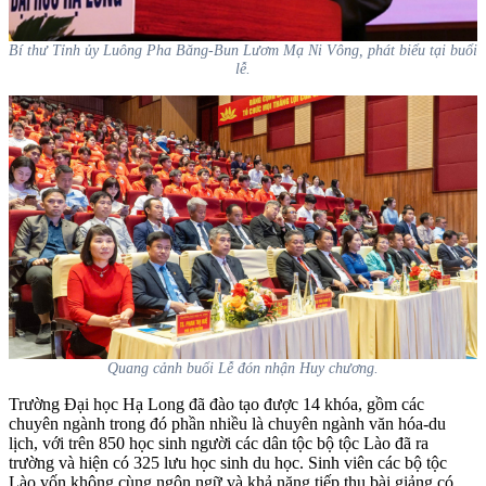
Bí thư Tỉnh ủy Luông Pha Băng-Bun Lươm Mạ Ni Vông, phát biểu tại buổi
lễ.
Quang cảnh buổi Lễ đón nhận Huy chương.
Trường Đại học Hạ Long đã đào tạo được 14 khóa, gồm các
chuyên ngành trong đó phần nhiều là chuyên ngành văn hóa-du
lịch, với trên 850 học sinh người các dân tộc bộ tộc Lào đã ra
trường và hiện có 325 lưu học sinh du học. S
inh viên các bộ tộc
Lào vốn không cùng ngôn ngữ và khả năng tiếp thu bài giảng có