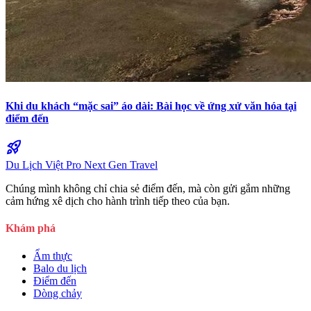
Khi du khách “mặc sai” áo dài: Bài học về ứng xử văn hóa tại
điểm đến
rocket_launch
Du Lịch Việt Pro
Next Gen Travel
Chúng mình không chỉ chia sẻ điểm đến, mà còn gửi gắm những
cảm hứng xê dịch cho hành trình tiếp theo của bạn.
Khám phá
Ẩm thực
Balo du lịch
Điểm đến
Dòng chảy